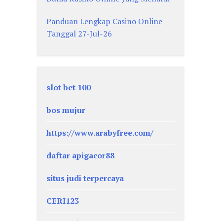
Panduan Lengkap Casino Online
Tanggal 27-Jul-26
slot bet 100
bos mujur
https://www.arabyfree.com/
daftar apigacor88
situs judi terpercaya
CERI123