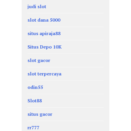
judi slot
slot dana 5000
situs apiraja88
Situs Depo 10K
slot gacor
slot terpercaya
odin55
Slot88
situs gacor
rr777