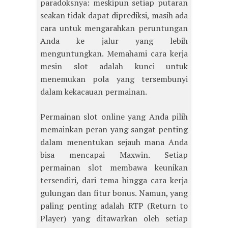
paradoksnya: meskipun setiap putaran
seakan tidak dapat diprediksi, masih ada
cara untuk mengarahkan peruntungan
Anda ke jalur yang lebih
menguntungkan. Memahami cara kerja
mesin slot adalah kunci untuk
menemukan pola yang tersembunyi
dalam kekacauan permainan.
Permainan slot online yang Anda pilih
memainkan peran yang sangat penting
dalam menentukan sejauh mana Anda
bisa mencapai Maxwin. Setiap
permainan slot membawa keunikan
tersendiri, dari tema hingga cara kerja
gulungan dan fitur bonus. Namun, yang
paling penting adalah RTP (Return to
Player) yang ditawarkan oleh setiap