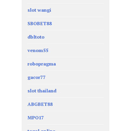
slot wangi
SBOBET88
dbltoto
venom55
robopragma
gacor77
slot thailand
ABGBET88
MPO17
togel online