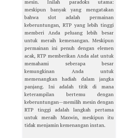
mesin. Inilah paradoks utama:
meskipun banyak yang mengatakan
bahwa slot adalah permainan
keberuntungan, RTP yang lebih tinggi
memberi Anda peluang lebih besar
untuk meraih kemenangan. Meskipun
permainan ini penuh dengan elemen
acak, RTP memberikan Anda alat untuk
memahami seberapa besar
kemungkinan Anda untuk
memenangkan hadiah dalam jangka
panjang. Ini adalah titik di mana
keterampilan bertemu dengan
keberuntungan—memilih mesin dengan
RTP tinggi adalah langkah pertama
untuk meraih Maxwin, meskipun itu
tidak menjamin kemenangan instan.