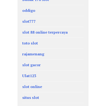
oddigo
slot777
slot 88 online terpercaya
toto slot
rajamenang
slot gacor
Ulat123
slot online
situs slot