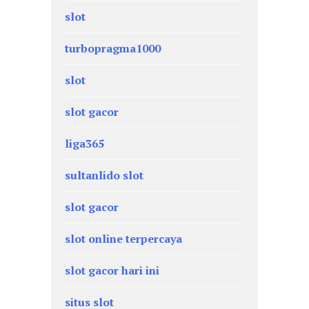
slot
turbopragma1000
slot
slot gacor
liga365
sultanlido slot
slot gacor
slot online terpercaya
slot gacor hari ini
situs slot