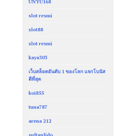
UNYU168
slot resmi
slot88
slot resmi
kaya303
เว็บสล็อตอันดับ 1 ของโลก แจกโบนัส
ดีที่สุด
koi855
tuna787
arena 212
sultanlido