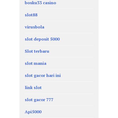
bosku33 casino
slot88
virusbola
slot deposit 5000
Slot terbaru
slot mania
slot gacor hari ini
link slot
slot gacor 777
Api5000