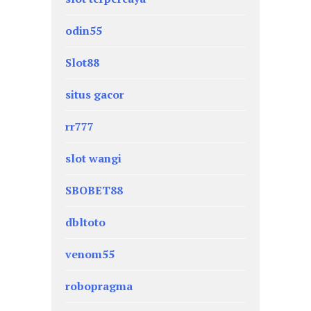
odin55
Slot88
situs gacor
rr777
slot wangi
SBOBET88
dbltoto
venom55
robopragma