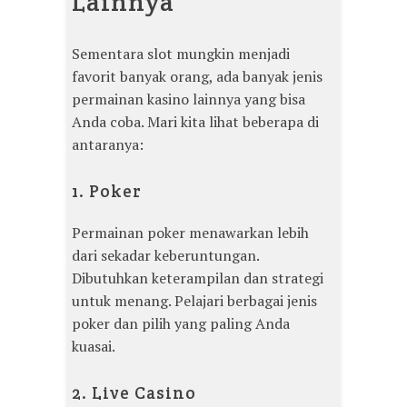
Lainnya
Sementara slot mungkin menjadi
favorit banyak orang, ada banyak jenis
permainan kasino lainnya yang bisa
Anda coba. Mari kita lihat beberapa di
antaranya:
1. Poker
Permainan poker menawarkan lebih
dari sekadar keberuntungan.
Dibutuhkan keterampilan dan strategi
untuk menang. Pelajari berbagai jenis
poker dan pilih yang paling Anda
kuasai.
2. Live Casino