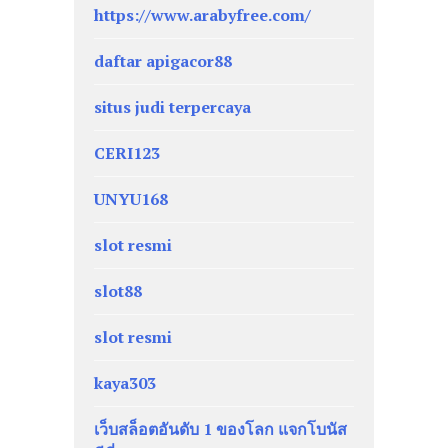
https://www.arabyfree.com/
daftar apigacor88
situs judi terpercaya
CERI123
UNYU168
slot resmi
slot88
slot resmi
kaya303
เว็บสล็อตอันดับ 1 ของโลก แจกโบนัส