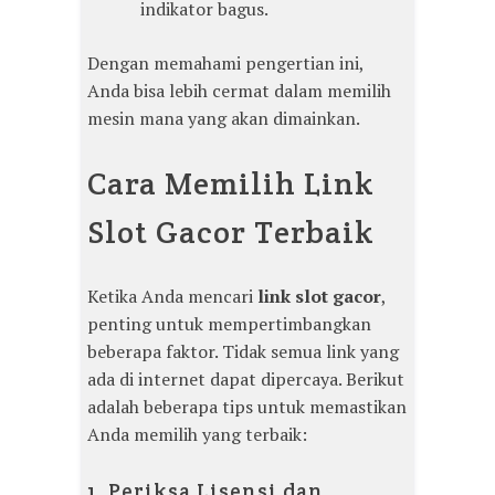
indikator bagus.
Dengan memahami pengertian ini,
Anda bisa lebih cermat dalam memilih
mesin mana yang akan dimainkan.
Cara Memilih Link
Slot Gacor Terbaik
Ketika Anda mencari
link slot gacor
,
penting untuk mempertimbangkan
beberapa faktor. Tidak semua link yang
ada di internet dapat dipercaya. Berikut
adalah beberapa tips untuk memastikan
Anda memilih yang terbaik:
1. Periksa Lisensi dan