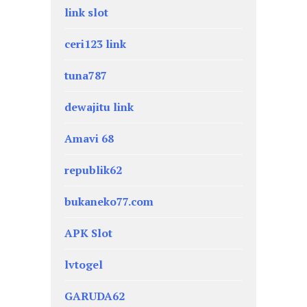
link slot
ceri123 link
tuna787
dewajitu link
Amavi 68
republik62
bukaneko77.com
APK Slot
lvtogel
GARUDA62