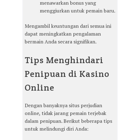
menawarkan bonus yang
menggiurkan untuk pemain baru.
Mengambil keuntungan dari semua ini
dapat meningkatkan pengalaman
bermain Anda secara signifikan.
Tips Menghindari
Penipuan di Kasino
Online
Dengan banyaknya situs perjudian
online, tidak jarang pemain terjebak
dalam penipuan. Berikut beberapa tips
untuk melindungi diri Anda: