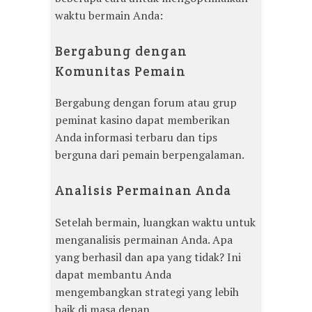
waktu bermain Anda:
Bergabung dengan
Komunitas Pemain
Bergabung dengan forum atau grup
peminat kasino dapat memberikan
Anda informasi terbaru dan tips
berguna dari pemain berpengalaman.
Analisis Permainan Anda
Setelah bermain, luangkan waktu untuk
menganalisis permainan Anda. Apa
yang berhasil dan apa yang tidak? Ini
dapat membantu Anda
mengembangkan strategi yang lebih
baik di masa depan.