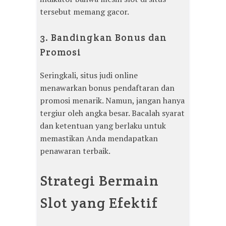
tersebut memang gacor.
3. Bandingkan Bonus dan
Promosi
Seringkali, situs judi online
menawarkan bonus pendaftaran dan
promosi menarik. Namun, jangan hanya
tergiur oleh angka besar. Bacalah syarat
dan ketentuan yang berlaku untuk
memastikan Anda mendapatkan
penawaran terbaik.
Strategi Bermain
Slot yang Efektif