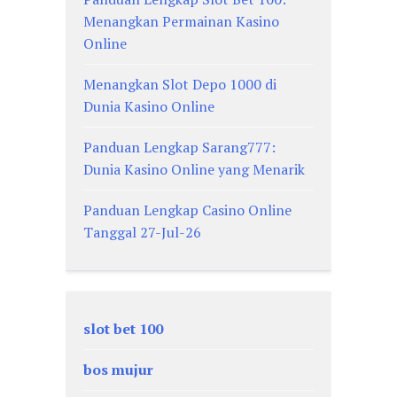
Menangkan Permainan Kasino
Online
Menangkan Slot Depo 1000 di
Dunia Kasino Online
Panduan Lengkap Sarang777:
Dunia Kasino Online yang Menarik
Panduan Lengkap Casino Online
Tanggal 27-Jul-26
slot bet 100
bos mujur