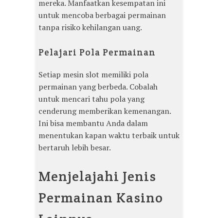
mereka. Manfaatkan kesempatan ini
untuk mencoba berbagai permainan
tanpa risiko kehilangan uang.
Pelajari Pola Permainan
Setiap mesin slot memiliki pola
permainan yang berbeda. Cobalah
untuk mencari tahu pola yang
cenderung memberikan kemenangan.
Ini bisa membantu Anda dalam
menentukan kapan waktu terbaik untuk
bertaruh lebih besar.
Menjelajahi Jenis
Permainan Kasino