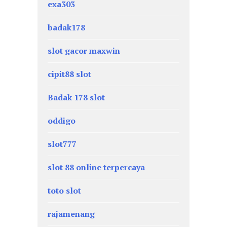
exa303
badak178
slot gacor maxwin
cipit88 slot
Badak 178 slot
oddigo
slot777
slot 88 online terpercaya
toto slot
rajamenang