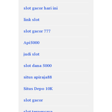
slot gacor hari ini
link slot
slot gacor 777
Api5000
judi slot
slot dana 5000
situs apiraja88
Situs Depo 10K
slot gacor
slot terpercaya