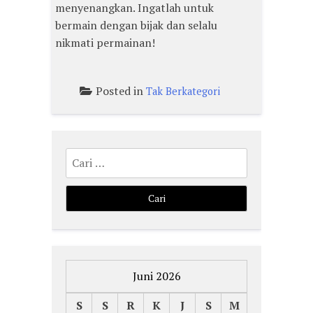
menyenangkan. Ingatlah untuk
bermain dengan bijak dan selalu
nikmati permainan!
Posted in
Tak Berkategori
Cari
untuk:
Juni 2026
S
S
R
K
J
S
M