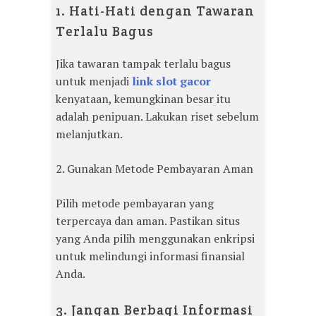
1. Hati-Hati dengan Tawaran
Terlalu Bagus
Jika tawaran tampak terlalu bagus
untuk menjadi
link slot gacor
kenyataan, kemungkinan besar itu
adalah penipuan. Lakukan riset sebelum
melanjutkan.
2. Gunakan Metode Pembayaran Aman
Pilih metode pembayaran yang
terpercaya dan aman. Pastikan situs
yang Anda pilih menggunakan enkripsi
untuk melindungi informasi finansial
Anda.
3. Jangan Berbagi Informasi