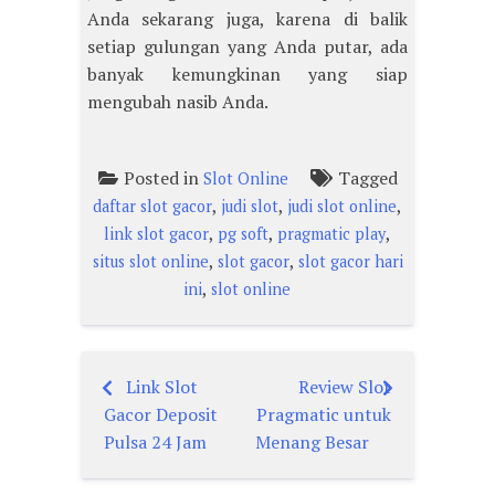
Anda sekarang juga, karena di balik
setiap gulungan yang Anda putar, ada
banyak kemungkinan yang siap
mengubah nasib Anda.
Posted in
Tagged
Slot Online
,
,
,
daftar slot gacor
judi slot
judi slot online
,
,
,
link slot gacor
pg soft
pragmatic play
,
,
situs slot online
slot gacor
slot gacor hari
,
ini
slot online
Link Slot
Review Slot
Navigasi
Gacor Deposit
Pragmatic untuk
pos
Pulsa 24 Jam
Menang Besar