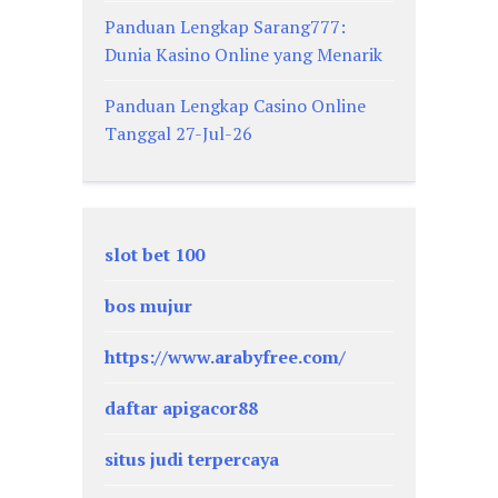
Panduan Lengkap Sarang777:
Dunia Kasino Online yang Menarik
Panduan Lengkap Casino Online
Tanggal 27-Jul-26
slot bet 100
bos mujur
https://www.arabyfree.com/
daftar apigacor88
situs judi terpercaya