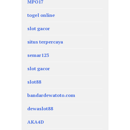
MPO17
togel online
slot gacor
situs terpercaya
semar123
slot gacor
slot88
bandardewatoto.com
dewaslot88
AKA4D