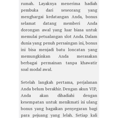
rumah. Layaknya menerima hadiah
pembuka dari seseorang yang
menghargai kedatangan Anda, bonus
selamat datang memberi Anda
dorongan awal yang luar biasa untuk
memulai petualangan slot Anda. Dalam
dunia yang penuh persaingan ini, bonus
ini bisa menjadi batu loncatan yang
memungkinkan Anda merasakan
berbagai permainan tanpa khawatir
soal modal awal.
Setelah langkah pertama, perjalanan
Anda belum berakhir. Dengan akun VIP,
Anda akan dihadiahi dengan
kesempatan untuk menikmati isi ulang
bonus yang bagaikan penyegaran bagi
para pejuang yang lelah. Setiap kali