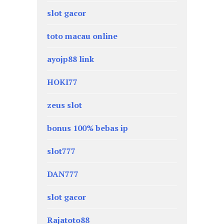
slot gacor
toto macau online
ayojp88 link
HOKI77
zeus slot
bonus 100% bebas ip
slot777
DAN777
slot gacor
Rajatoto88