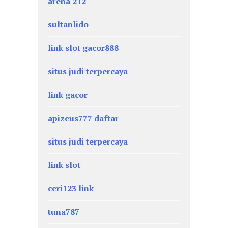
arena 212
sultanlido
link slot gacor888
situs judi terpercaya
link gacor
apizeus777 daftar
situs judi terpercaya
link slot
ceri123 link
tuna787