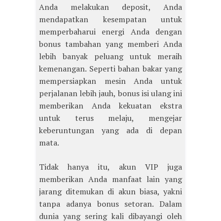
Anda melakukan deposit, Anda
mendapatkan kesempatan untuk
memperbaharui energi Anda dengan
bonus tambahan yang memberi Anda
lebih banyak peluang untuk meraih
kemenangan. Seperti bahan bakar yang
mempersiapkan mesin Anda untuk
perjalanan lebih jauh, bonus isi ulang ini
memberikan Anda kekuatan ekstra
untuk terus melaju, mengejar
keberuntungan yang ada di depan
mata.
Tidak hanya itu, akun VIP juga
memberikan Anda manfaat lain yang
jarang ditemukan di akun biasa, yakni
tanpa adanya bonus setoran. Dalam
dunia yang sering kali dibayangi oleh