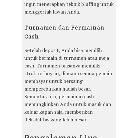
ingin menerapkan teknik bluffing untuk
menggertak lawan Anda.
Turnamen dan Permainan
Cash
Setelah deposit, Anda bisa memilih
untuk bermain di turnamen atau meja
cash. Turnamen biasanya memiliki
struktur buy-in, di mana semua pemain
membayar untuk bersaing
memperebutkan hadiah besar.
Sementara itu, permainan cash
memungkinkan Anda untuk masuk dan
keluar kapan saja, memberikan
fleksibilitas yang lebih besar.
Pengalaman Live