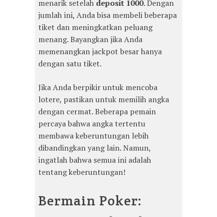
menarik setelah
deposit 1000
. Dengan
jumlah ini, Anda bisa membeli beberapa
tiket dan meningkatkan peluang
menang. Bayangkan jika Anda
memenangkan jackpot besar hanya
dengan satu tiket.
Jika Anda berpikir untuk mencoba
lotere, pastikan untuk memilih angka
dengan cermat. Beberapa pemain
percaya bahwa angka tertentu
membawa keberuntungan lebih
dibandingkan yang lain. Namun,
ingatlah bahwa semua ini adalah
tentang keberuntungan!
Bermain Poker: