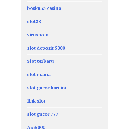
bosku33 casino
slot88
virusbola
slot deposit 5000
Slot terbaru
slot mania
slot gacor hari ini
link slot
slot gacor 777
Api5000