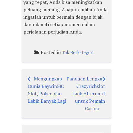
yang tepat, Anda bisa meningkatkan
peluang menang. Apapun pilihan Anda,
ingatlah untuk bermain dengan bijak
dan nikmati setiap momen dalam
perjalanan perjudian Anda.
Posted in
Tak Berkategori
Mengungkap
Panduan Lengkap
Navigasi
Dunia Baywin88:
Crazyrichslot
pos
Slot, Poker, dan
Link Alternatif
Lebih Banyak Lagi
untuk Pemain
Casino