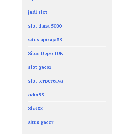
judi slot
slot dana 5000
situs apiraja88
Situs Depo 10K
slot gacor
slot terpercaya
odin55
Slot88
situs gacor