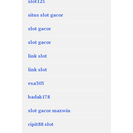
slot123
situs slot gacor
slot gacor
slot gacor
link slot
link slot
exa303
badak178
slot gacor maxwin
cipit88 slot