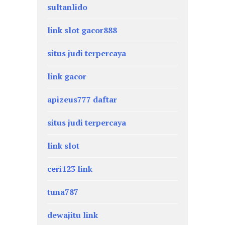
sultanlido
link slot gacor888
situs judi terpercaya
link gacor
apizeus777 daftar
situs judi terpercaya
link slot
ceri123 link
tuna787
dewajitu link