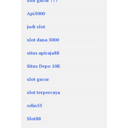
slot gacor 777
Api5000
judi slot
slot dana 5000
situs apiraja88
Situs Depo 10K
slot gacor
slot terpercaya
odin55
Slot88