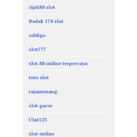
cipit88 slot
Badak 178 slot
oddigo
slot777
slot 88 online terpercaya
toto slot
rajamenang
slot gacor
Ulat123
slot online