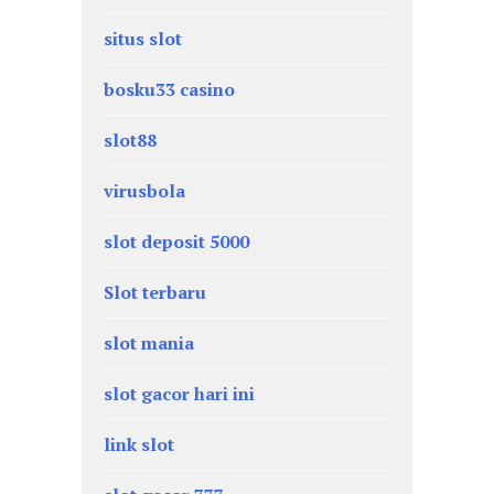
situs slot
bosku33 casino
slot88
virusbola
slot deposit 5000
Slot terbaru
slot mania
slot gacor hari ini
link slot