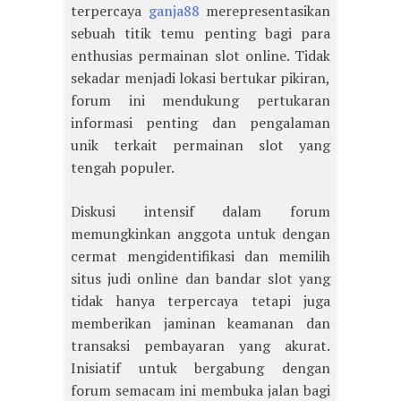
terpercaya
ganja88
merepresentasikan
sebuah titik temu penting bagi para
enthusias permainan slot online. Tidak
sekadar menjadi lokasi bertukar pikiran,
forum ini mendukung pertukaran
informasi penting dan pengalaman
unik terkait permainan slot yang
tengah populer.
Diskusi intensif dalam forum
memungkinkan anggota untuk dengan
cermat mengidentifikasi dan memilih
situs judi online dan bandar slot yang
tidak hanya terpercaya tetapi juga
memberikan jaminan keamanan dan
transaksi pembayaran yang akurat.
Inisiatif untuk bergabung dengan
forum semacam ini membuka jalan bagi