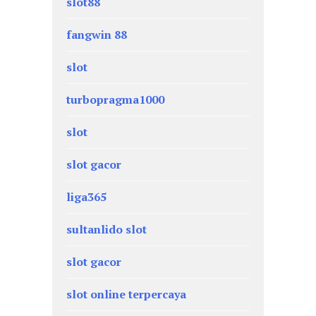
slot88
fangwin 88
slot
turbopragma1000
slot
slot gacor
liga365
sultanlido slot
slot gacor
slot online terpercaya