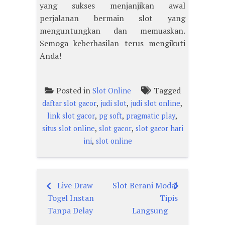
yang sukses menjanjikan awal
perjalanan bermain slot yang
menguntungkan dan memuaskan.
Semoga keberhasilan terus mengikuti
Anda!
Posted in
Tagged
Slot Online
,
,
,
daftar slot gacor
judi slot
judi slot online
,
,
,
link slot gacor
pg soft
pragmatic play
,
,
situs slot online
slot gacor
slot gacor hari
,
ini
slot online
Live Draw
Slot Berani Modal
Navigasi
Togel Instan
Tipis
pos
Tanpa Delay
Langsung