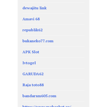
dewajitu link
Amavi 68
republik62
bukaneko77.com
APK Slot
lvtogel
GARUDA62
Raja toto88
bandarsm605.com
https://www.mabosbet.co/