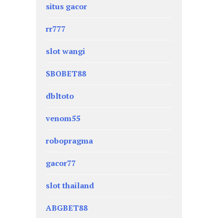
situs gacor
rr777
slot wangi
SBOBET88
dbltoto
venom55
robopragma
gacor77
slot thailand
ABGBET88