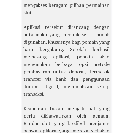
mengakses beragam pilihan permainan
slot.
Aplikasi tersebut dirancang dengan
antarmuka yang menarik serta mudah
digunakan, khususnya bagi pemain yang
baru bergabung. Setelah berhasil
memasang aplikasi, pemain akan
menemukan berbagai opsi metode
pembayaran untuk deposit, termasuk
transfer via bank dan penggunaan
dompet digital, memudahkan setiap
transaksi.
Keamanan bukan menjadi hal yang
perlu dikhawatirkan oleh pemain.
Bandar slot yang kredibel menjamin
bahwa aplikasi yang mereka sediakan