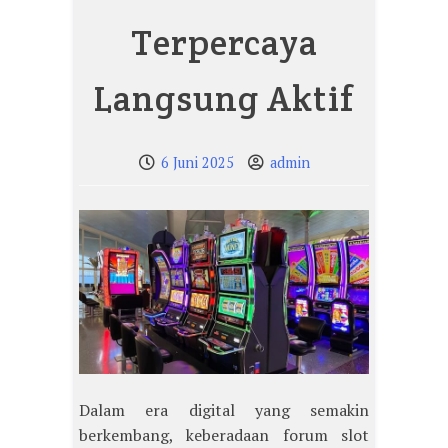
Terpercaya
Langsung Aktif
6 Juni 2025
admin
Dalam era digital yang semakin
berkembang, keberadaan forum slot