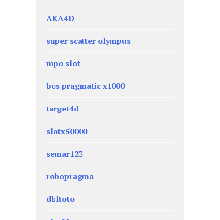
AKA4D
super scatter olympus
mpo slot
bos pragmatic x1000
target4d
slotx50000
semar123
robopragma
dbltoto