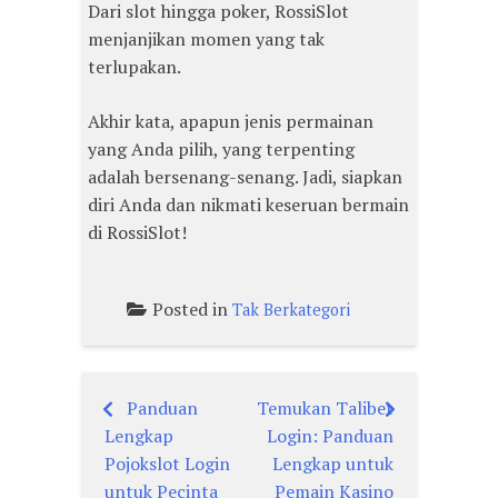
Dari slot hingga poker, RossiSlot
menjanjikan momen yang tak
terlupakan.
Akhir kata, apapun jenis permainan
yang Anda pilih, yang terpenting
adalah bersenang-senang. Jadi, siapkan
diri Anda dan nikmati keseruan bermain
di RossiSlot!
Posted in
Tak Berkategori
Panduan
Temukan Talibet
Navigasi
Lengkap
Login: Panduan
pos
Pojokslot Login
Lengkap untuk
untuk Pecinta
Pemain Kasino