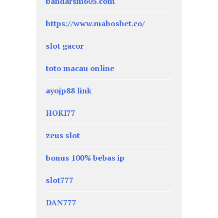
bandarsm605.com
https://www.mabosbet.co/
slot gacor
toto macau online
ayojp88 link
HOKI77
zeus slot
bonus 100% bebas ip
slot777
DAN777