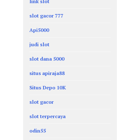
link slot
slot gacor 777
Api5000
judi slot
slot dana 5000
situs apiraja88
Situs Depo 10K
slot gacor
slot terpercaya
odin55