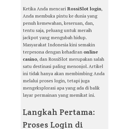
Ketika Anda mencari
RossiSlot login
,
Anda membuka pintu ke dunia yang
penuh kemewahan, keseruan, dan,
tentu saja, peluang untuk meraih
jackpot yang mengubah hidup.
Masyarakat Indonesia kini semakin
terpesona dengan kehadiran
online
casino
, dan RossiSlot merupakan salah
satu destinasi paling menonjol. Artikel
ini tidak hanya akan membimbing Anda
melalui proses login, tetapi juga
mengeksplorasi apa yang ada di balik
layar permainan yang memikat ini.
Langkah Pertama:
Proses Login di