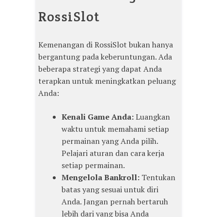
RossiSlot
Kemenangan di RossiSlot bukan hanya
bergantung pada keberuntungan. Ada
beberapa strategi yang dapat Anda
terapkan untuk meningkatkan peluang
Anda:
Kenali Game Anda:
Luangkan
waktu untuk memahami setiap
permainan yang Anda pilih.
Pelajari aturan dan cara kerja
setiap permainan.
Mengelola Bankroll:
Tentukan
batas yang sesuai untuk diri
Anda. Jangan pernah bertaruh
lebih dari yang bisa Anda