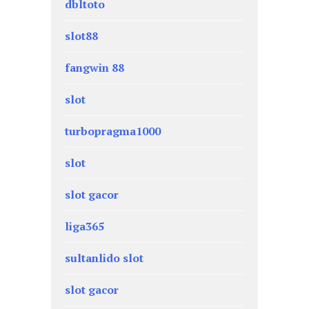
dbltoto
slot88
fangwin 88
slot
turbopragma1000
slot
slot gacor
liga365
sultanlido slot
slot gacor