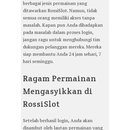
berbagai jenis permainan yang
ditawarkan RossiSlot. Namun, tidak
semua orang memiliki akses tanpa
masalah. Kapan pun Anda dihadapkan
pada masalah dalam proses login,
jangan ragu untuk menghubungi tim
dukungan pelanggan mereka. Mereka
siap membantu Anda 24 jam sehari, 7
hari seminggu.
Ragam Permainan
Mengasyikkan di
RossiSlot
Setelah berhasil login, Anda akan
disambut oleh lautan permainan yang