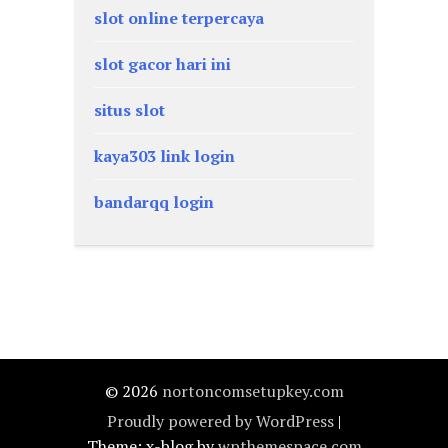
slot online terpercaya
slot gacor hari ini
situs slot
kaya303 link login
bandarqq login
© 2026
nortoncomsetupkey.com
Proudly powered by WordPress
|
Theme: x-blog by
wpthemespace.com