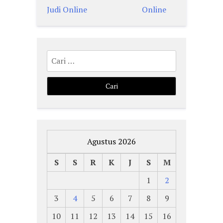
Judi Online
Online
Cari
untuk:
Agustus 2026
S
S
R
K
J
S
M
1
2
3
4
5
6
7
8
9
10
11
12
13
14
15
16