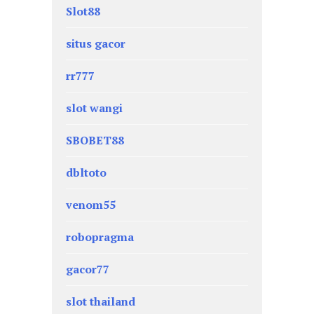
Slot88
situs gacor
rr777
slot wangi
SBOBET88
dbltoto
venom55
robopragma
gacor77
slot thailand