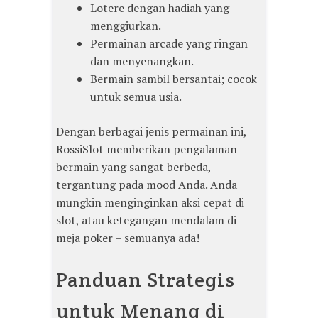
Lotere dengan hadiah yang
menggiurkan.
Permainan arcade yang ringan
dan menyenangkan.
Bermain sambil bersantai; cocok
untuk semua usia.
Dengan berbagai jenis permainan ini,
RossiSlot memberikan pengalaman
bermain yang sangat berbeda,
tergantung pada mood Anda. Anda
mungkin menginginkan aksi cepat di
slot, atau ketegangan mendalam di
meja poker – semuanya ada!
Panduan Strategis
untuk Menang di