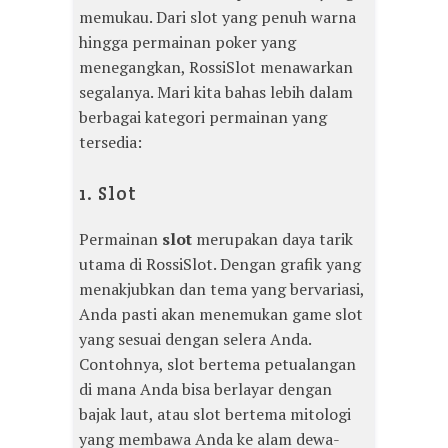
memukau. Dari slot yang penuh warna
hingga permainan poker yang
menegangkan, RossiSlot menawarkan
segalanya. Mari kita bahas lebih dalam
berbagai kategori permainan yang
tersedia:
1. Slot
Permainan
slot
merupakan daya tarik
utama di RossiSlot. Dengan grafik yang
menakjubkan dan tema yang bervariasi,
Anda pasti akan menemukan game slot
yang sesuai dengan selera Anda.
Contohnya, slot bertema petualangan
di mana Anda bisa berlayar dengan
bajak laut, atau slot bertema mitologi
yang membawa Anda ke alam dewa-