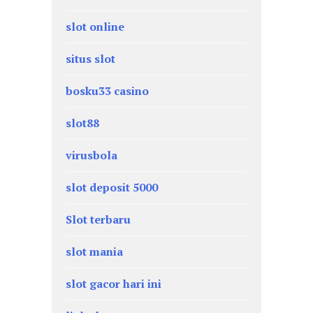
slot online
situs slot
bosku33 casino
slot88
virusbola
slot deposit 5000
Slot terbaru
slot mania
slot gacor hari ini