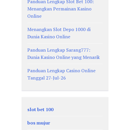
Panduan Lengkap Slot Bet 100:
Menangkan Permainan Kasino
Online
Menangkan Slot Depo 1000 di
Dunia Kasino Online
Panduan Lengkap Sarang777:
Dunia Kasino Online yang Menarik
Panduan Lengkap Casino Online
Tanggal 27-Jul-26
slot bet 100
bos mujur