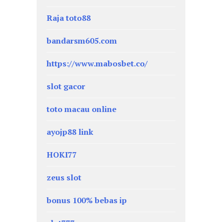
Raja toto88
bandarsm605.com
https://www.mabosbet.co/
slot gacor
toto macau online
ayojp88 link
HOKI77
zeus slot
bonus 100% bebas ip