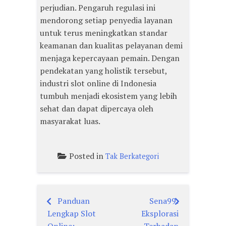
perjudian. Pengaruh regulasi ini
mendorong setiap penyedia layanan
untuk terus meningkatkan standar
keamanan dan kualitas pelayanan demi
menjaga kepercayaan pemain. Dengan
pendekatan yang holistik tersebut,
industri slot online di Indonesia
tumbuh menjadi ekosistem yang lebih
sehat dan dapat dipercaya oleh
masyarakat luas.
Posted in
Tak Berkategori
Panduan
Sena99:
Navigasi
Lengkap Slot
Eksplorasi