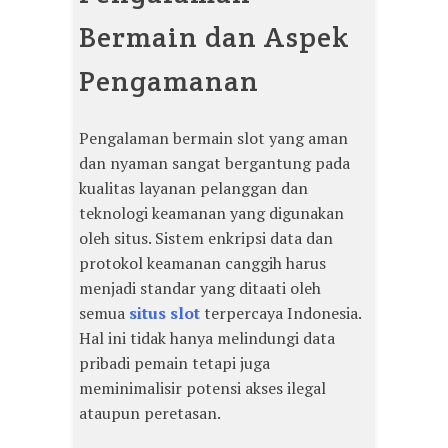
Bermain dan Aspek
Pengamanan
Pengalaman bermain slot yang aman
dan nyaman sangat bergantung pada
kualitas layanan pelanggan dan
teknologi keamanan yang digunakan
oleh situs. Sistem enkripsi data dan
protokol keamanan canggih harus
menjadi standar yang ditaati oleh
semua
situs slot
terpercaya Indonesia.
Hal ini tidak hanya melindungi data
pribadi pemain tetapi juga
meminimalisir potensi akses ilegal
ataupun peretasan.