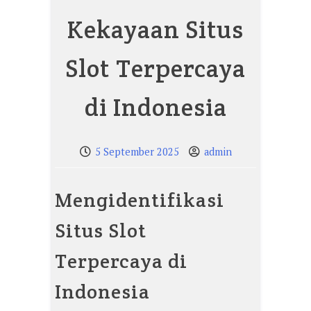
Kekayaan Situs
Slot Terpercaya
di Indonesia
5 September 2025
admin
Mengidentifikasi
Situs Slot
Terpercaya di
Indonesia