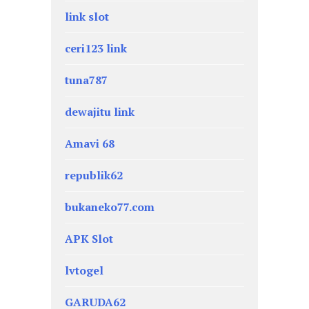
link slot
ceri123 link
tuna787
dewajitu link
Amavi 68
republik62
bukaneko77.com
APK Slot
lvtogel
GARUDA62