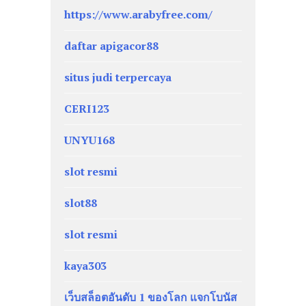
https://www.arabyfree.com/
daftar apigacor88
situs judi terpercaya
CERI123
UNYU168
slot resmi
slot88
slot resmi
kaya303
เว็บสล็อตอันดับ 1 ของโลก แจกโบนัส