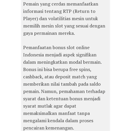
Pemain yang cerdas memanfaatkan
informasi tentang RTP (Return to
Player) dan volatilitias mesin untuk
memilih mesin slot yang sesuai dengan
gaya permainan mereka.
Pemanfaatan bonus slot online
Indonesia menjadi aspek signifikan
dalam meningkatkan modal bermain.
Bonus ini bisa berupa free spins,
cashback, atau deposit match yang
memberikan nilai tambah pada saldo
pemain. Namun, pemahaman terhadap
syarat dan ketentuan bonus menjadi
syarat mutlak agar dapat
memaksimalkan manfaat tanpa
mengalami kendala dalam proses
pencairan kemenangan.