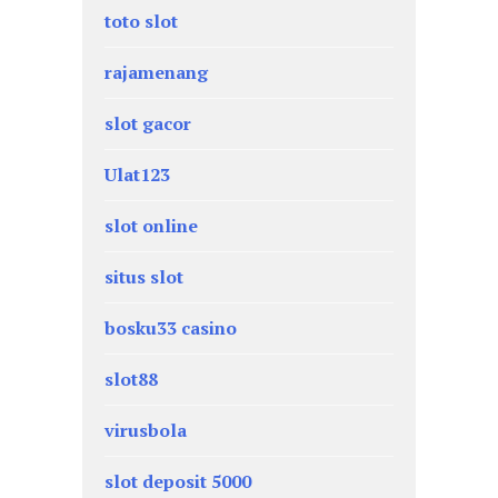
toto slot
rajamenang
slot gacor
Ulat123
slot online
situs slot
bosku33 casino
slot88
virusbola
slot deposit 5000