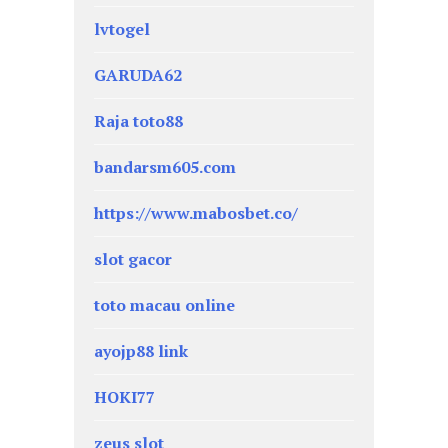
lvtogel
GARUDA62
Raja toto88
bandarsm605.com
https://www.mabosbet.co/
slot gacor
toto macau online
ayojp88 link
HOKI77
zeus slot