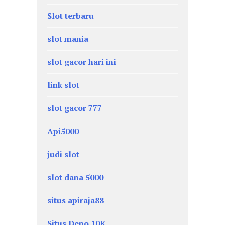
Slot terbaru
slot mania
slot gacor hari ini
link slot
slot gacor 777
Api5000
judi slot
slot dana 5000
situs apiraja88
Situs Depo 10K