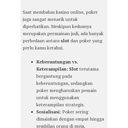
Saat membahas kasino online, poker
juga sangat menarik untuk
diperhatikan. Meskipun keduanya
merupakan permainan judi, ada banyak
perbedaan antara
slot
dan poker yang
perlu kamu ketahui.
Keberuntungan vs.
Keterampilan
:
Slot
terutama
bergantung pada
keberuntungan, sedangkan
poker mengharuskan pemain
untuk menggunakan
keterampilan strategis.
Sosialisasi
: Poker sering
dimainkan dengan empat hingga
sembilan orang di meja,