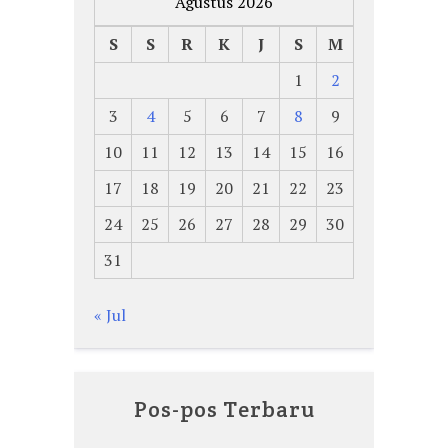
Agustus 2026
S
S
R
K
J
S
M
1
2
3
4
5
6
7
8
9
10
11
12
13
14
15
16
17
18
19
20
21
22
23
24
25
26
27
28
29
30
31
« Jul
Pos-pos Terbaru