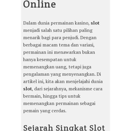
Online
Dalam dunia permainan kasino,
slot
menjadi salah satu pilihan paling
menarik bagi para penjudi. Dengan
berbagai macam tema dan variasi,
permainan ini menawarkan bukan
hanya kesempatan untuk
memenangkan uang, tetapi juga
pengalaman yang menyenangkan. Di
artikel ini, kita akan menjelajahi dunia
slot
, dari sejarahnya, mekanisme cara
bermain, hingga tips untuk
memenangkan permainan sebagai
pemain yang cerdas.
Sejarah Singkat Slot