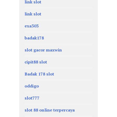
link slot
link slot
exa303
badak178
slot gacor maxwin
cipit88 slot
Badak 178 slot
oddigo
slot777
slot 88 online terpercaya