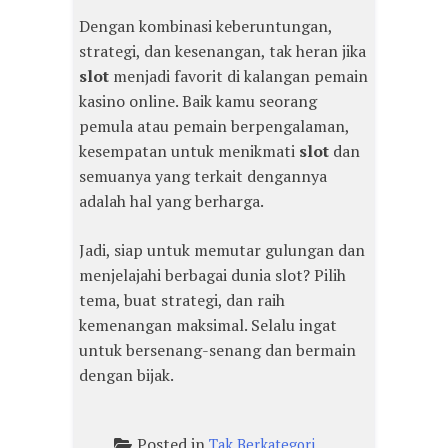
Dengan kombinasi keberuntungan,
strategi, dan kesenangan, tak heran jika
slot
menjadi favorit di kalangan pemain
kasino online. Baik kamu seorang
pemula atau pemain berpengalaman,
kesempatan untuk menikmati
slot
dan
semuanya yang terkait dengannya
adalah hal yang berharga.
Jadi, siap untuk memutar gulungan dan
menjelajahi berbagai dunia slot? Pilih
tema, buat strategi, dan raih
kemenangan maksimal. Selalu ingat
untuk bersenang-senang dan bermain
dengan bijak.
Posted in
Tak Berkategori