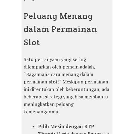
Peluang Menang
dalam Permainan
Slot
Satu pertanyaan yang sering
dilemparkan oleh pemain adalah,
“Bagaimana cara menang dalam
permainan
slot
?” Meskipun permainan
ini ditentukan oleh keberuntungan, ada
beberapa strategi yang bisa membantu
meningkatkan peluang
kemenanganmu.
Pilih Mesin dengan RTP
Tinggi
: Mesin dengan Return to