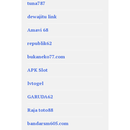
tuna787
dewajitu link
Amavi 68
republik62
bukaneko77.com
APK Slot
lvtogel
GARUDA62
Raja toto88
bandarsm605.com