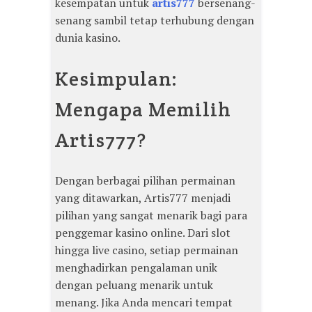
kesempatan untuk
artis777
bersenang-
senang sambil tetap terhubung dengan
dunia kasino.
Kesimpulan:
Mengapa Memilih
Artis777?
Dengan berbagai pilihan permainan
yang ditawarkan, Artis777 menjadi
pilihan yang sangat menarik bagi para
penggemar kasino online. Dari slot
hingga live casino, setiap permainan
menghadirkan pengalaman unik
dengan peluang menarik untuk
menang. Jika Anda mencari tempat