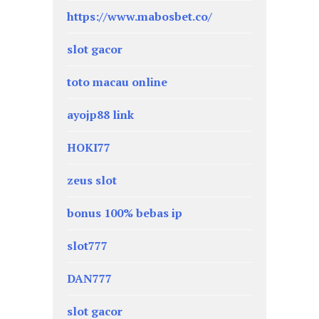
https://www.mabosbet.co/
slot gacor
toto macau online
ayojp88 link
HOKI77
zeus slot
bonus 100% bebas ip
slot777
DAN777
slot gacor