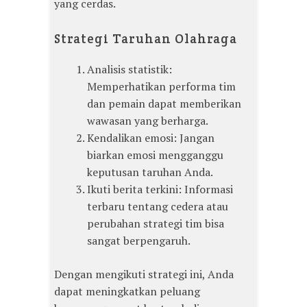
yang cerdas.
Strategi Taruhan Olahraga
Analisis statistik:
Memperhatikan performa tim
dan pemain dapat memberikan
wawasan yang berharga.
Kendalikan emosi: Jangan
biarkan emosi mengganggu
keputusan taruhan Anda.
Ikuti berita terkini: Informasi
terbaru tentang cedera atau
perubahan strategi tim bisa
sangat berpengaruh.
Dengan mengikuti strategi ini, Anda
dapat meningkatkan peluang