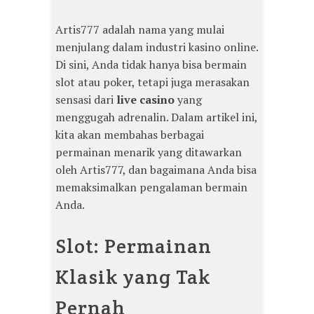
Artis777 adalah nama yang mulai
menjulang dalam industri kasino online.
Di sini, Anda tidak hanya bisa bermain
slot atau poker, tetapi juga merasakan
sensasi dari
live casino
yang
menggugah adrenalin. Dalam artikel ini,
kita akan membahas berbagai
permainan menarik yang ditawarkan
oleh Artis777, dan bagaimana Anda bisa
memaksimalkan pengalaman bermain
Anda.
Slot: Permainan
Klasik yang Tak
Pernah