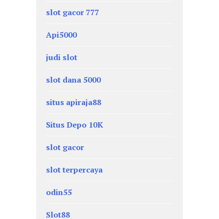
slot gacor 777
Api5000
judi slot
slot dana 5000
situs apiraja88
Situs Depo 10K
slot gacor
slot terpercaya
odin55
Slot88