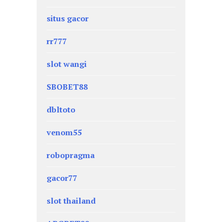
situs gacor
rr777
slot wangi
SBOBET88
dbltoto
venom55
robopragma
gacor77
slot thailand