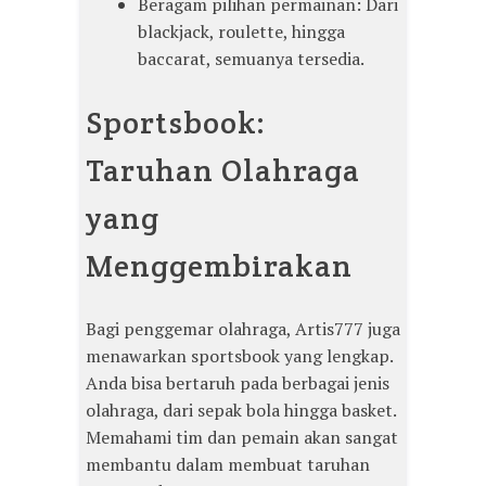
Beragam pilihan permainan: Dari
blackjack, roulette, hingga
baccarat, semuanya tersedia.
Sportsbook:
Taruhan Olahraga
yang
Menggembirakan
Bagi penggemar olahraga, Artis777 juga
menawarkan sportsbook yang lengkap.
Anda bisa bertaruh pada berbagai jenis
olahraga, dari sepak bola hingga basket.
Memahami tim dan pemain akan sangat
membantu dalam membuat taruhan