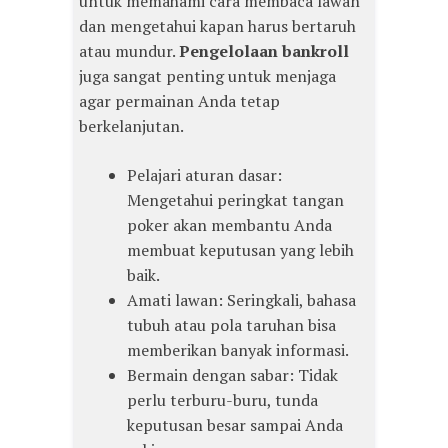
untuk memahami cara membaca lawan
dan mengetahui kapan harus bertaruh
atau mundur.
Pengelolaan bankroll
juga sangat penting untuk menjaga
agar permainan Anda tetap
berkelanjutan.
Pelajari aturan dasar:
Mengetahui peringkat tangan
poker akan membantu Anda
membuat keputusan yang lebih
baik.
Amati lawan: Seringkali, bahasa
tubuh atau pola taruhan bisa
memberikan banyak informasi.
Bermain dengan sabar: Tidak
perlu terburu-buru, tunda
keputusan besar sampai Anda