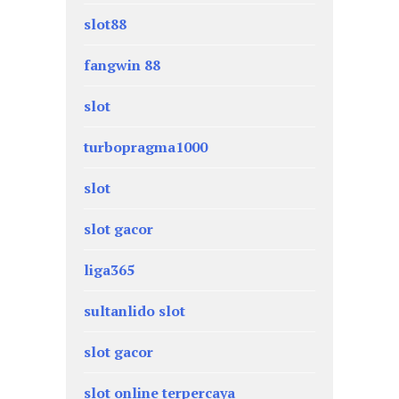
slot88
fangwin 88
slot
turbopragma1000
slot
slot gacor
liga365
sultanlido slot
slot gacor
slot online terpercaya