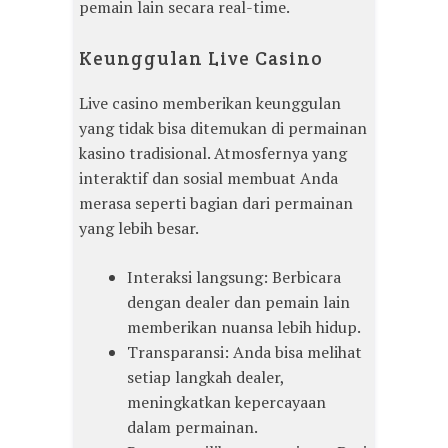
pemain lain secara real-time.
Keunggulan Live Casino
Live casino memberikan keunggulan
yang tidak bisa ditemukan di permainan
kasino tradisional. Atmosfernya yang
interaktif dan sosial membuat Anda
merasa seperti bagian dari permainan
yang lebih besar.
Interaksi langsung: Berbicara
dengan dealer dan pemain lain
memberikan nuansa lebih hidup.
Transparansi: Anda bisa melihat
setiap langkah dealer,
meningkatkan kepercayaan
dalam permainan.