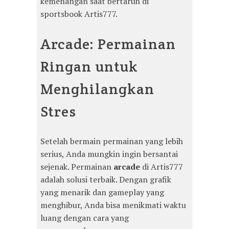
kemenangan saat bertaruh di
sportsbook Artis777.
Arcade: Permainan
Ringan untuk
Menghilangkan
Stres
Setelah bermain permainan yang lebih
serius, Anda mungkin ingin bersantai
sejenak. Permainan
arcade
di Artis777
adalah solusi terbaik. Dengan grafik
yang menarik dan gameplay yang
menghibur, Anda bisa menikmati waktu
luang dengan cara yang