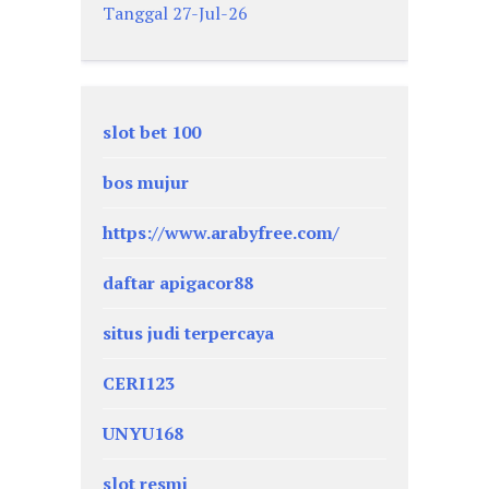
Tanggal 27-Jul-26
slot bet 100
bos mujur
https://www.arabyfree.com/
daftar apigacor88
situs judi terpercaya
CERI123
UNYU168
slot resmi