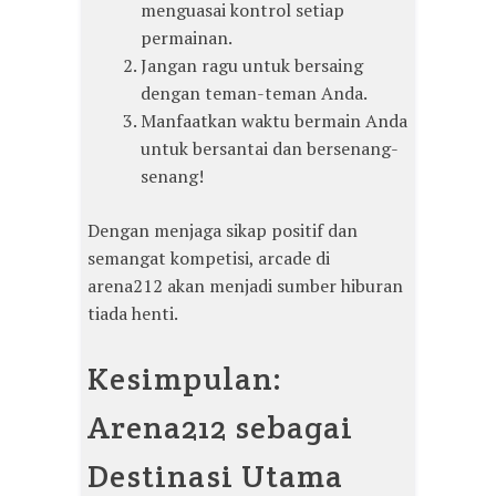
menguasai kontrol setiap
permainan.
Jangan ragu untuk bersaing
dengan teman-teman Anda.
Manfaatkan waktu bermain Anda
untuk bersantai dan bersenang-
senang!
Dengan menjaga sikap positif dan
semangat kompetisi, arcade di
arena212 akan menjadi sumber hiburan
tiada henti.
Kesimpulan:
Arena212 sebagai
Destinasi Utama