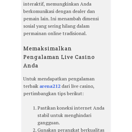
interaktif, memungkinkan Anda
berkomunikasi dengan dealer dan
pemain lain. Ini menambah dimensi
sosial yang sering hilang dalam
permainan online tradisional.
Memaksimalkan
Pengalaman Live Casino
Anda
Untuk mendapatkan pengalaman
terbaik
arena212
dari live casino,
pertimbangkan tips berikut:
Pastikan koneksi internet Anda
stabil untuk menghindari
gangguan.
Gunakan perangkat berkualitas