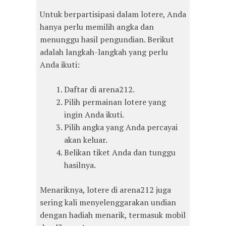
Untuk berpartisipasi dalam lotere, Anda
hanya perlu memilih angka dan
menunggu hasil pengundian. Berikut
adalah langkah-langkah yang perlu
Anda ikuti:
Daftar di arena212.
Pilih permainan lotere yang
ingin Anda ikuti.
Pilih angka yang Anda percayai
akan keluar.
Belikan tiket Anda dan tunggu
hasilnya.
Menariknya, lotere di arena212 juga
sering kali menyelenggarakan undian
dengan hadiah menarik, termasuk mobil