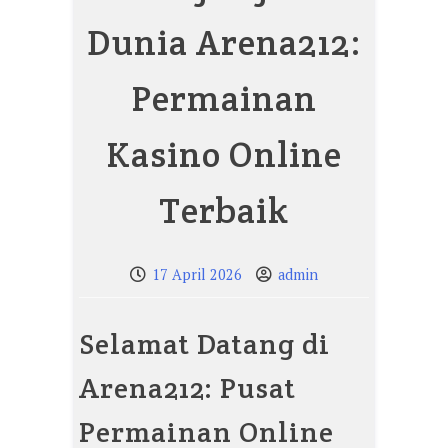
Dunia Arena212:
Permainan
Kasino Online
Terbaik
17 April 2026
admin
Selamat Datang di
Arena212: Pusat
Permainan Online