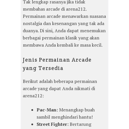
Tak lengkap rasanya jika tidak
membahas arcade di arena212.
Permainan arcade menawarkan suasana
nostalgia dan kesenangan yang tak ada
duanya. Di sini, Anda dapat menemukan
berbagai permainan klasik yang akan
membawa Anda kembali ke masa kecil.
Jenis Permainan Arcade
yang Tersedia
Berikut adalah beberapa permainan
arcade yang dapat Anda nikmati di
arena212:
Pac-Man:
Menangkap buah
sambil menghindari hantu!
Street Fighter:
Bertarung