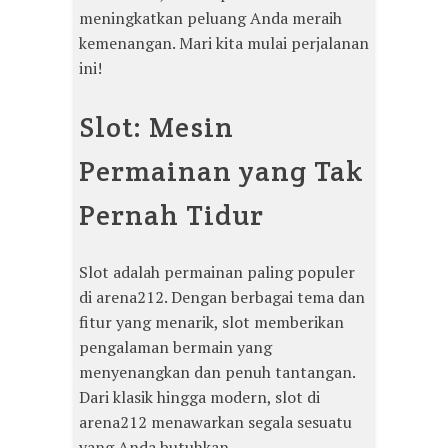
meningkatkan peluang Anda meraih
kemenangan. Mari kita mulai perjalanan
ini!
Slot: Mesin
Permainan yang Tak
Pernah Tidur
Slot adalah permainan paling populer
di arena212. Dengan berbagai tema dan
fitur yang menarik, slot memberikan
pengalaman bermain yang
menyenangkan dan penuh tantangan.
Dari klasik hingga modern, slot di
arena212 menawarkan segala sesuatu
yang Anda butuhkan.