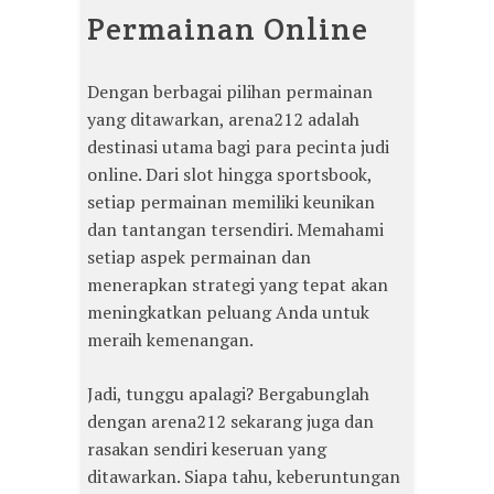
Permainan Online
Dengan berbagai pilihan permainan
yang ditawarkan, arena212 adalah
destinasi utama bagi para pecinta judi
online. Dari slot hingga sportsbook,
setiap permainan memiliki keunikan
dan tantangan tersendiri. Memahami
setiap aspek permainan dan
menerapkan strategi yang tepat akan
meningkatkan peluang Anda untuk
meraih kemenangan.
Jadi, tunggu apalagi? Bergabunglah
dengan arena212 sekarang juga dan
rasakan sendiri keseruan yang
ditawarkan. Siapa tahu, keberuntungan