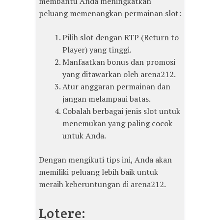
membantu Anda meningkatkan
peluang memenangkan permainan slot:
Pilih slot dengan RTP (Return to
Player) yang tinggi.
Manfaatkan bonus dan promosi
yang ditawarkan oleh arena212.
Atur anggaran permainan dan
jangan melampaui batas.
Cobalah berbagai jenis slot untuk
menemukan yang paling cocok
untuk Anda.
Dengan mengikuti tips ini, Anda akan
memiliki peluang lebih baik untuk
meraih keberuntungan di arena212.
Lotere: