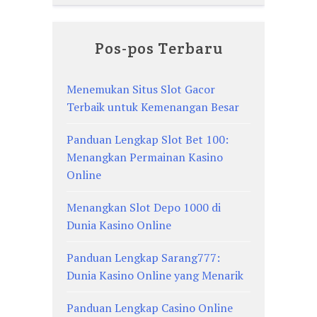
Pos-pos Terbaru
Menemukan Situs Slot Gacor
Terbaik untuk Kemenangan Besar
Panduan Lengkap Slot Bet 100:
Menangkan Permainan Kasino
Online
Menangkan Slot Depo 1000 di
Dunia Kasino Online
Panduan Lengkap Sarang777:
Dunia Kasino Online yang Menarik
Panduan Lengkap Casino Online