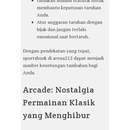
Gunakan analisis statistik untuk
membantu keputusan taruhan
Anda.
Atur anggaran taruhan dengan
bijak dan jangan terlalu
emosional saat bertaruh.
Dengan pendekatan yang tepat,
sportsbook di arena212 dapat menjadi
sumber keuntungan tambahan bagi
Anda.
Arcade: Nostalgia
Permainan Klasik
yang Menghibur