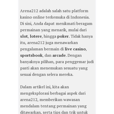
Arena212 adalah salah satu platform
kasino online terkemuka di Indonesia.
Di sini, Anda dapat menikmati beragam
permainan yang menarik, mulai dari
slot
,
lotere
, hingga
poker
. Tidak hanya
itu, arena212 juga menawarkan
pengalaman bermain di
live casino
,
sportsbook
, dan
arcade
. Dengan
banyaknya pilihan, para penggemar judi
pasti akan menemukan sesuatu yang
sesuai dengan selera mereka.
Dalam artikel ini, kita akan
mengeksplorasi berbagai aspek dari
arena212, memberikan wawasan
mendalam tentang permainan yang
ditawarkan, serta tips dan trik untuk