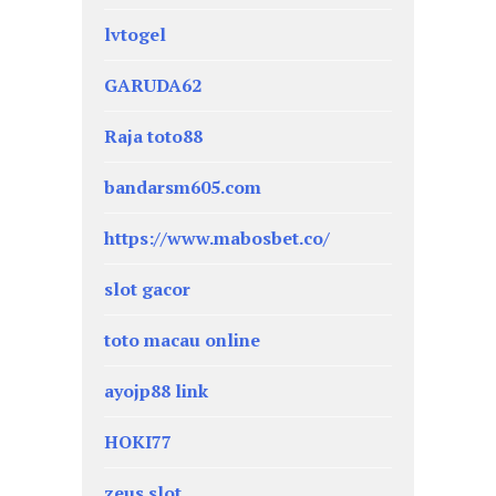
lvtogel
GARUDA62
Raja toto88
bandarsm605.com
https://www.mabosbet.co/
slot gacor
toto macau online
ayojp88 link
HOKI77
zeus slot