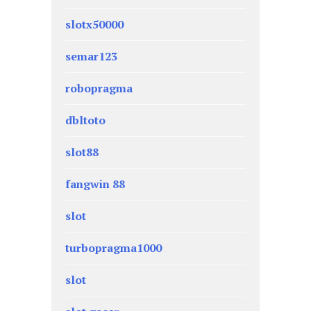
slotx50000
semar123
robopragma
dbltoto
slot88
fangwin 88
slot
turbopragma1000
slot