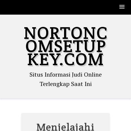
Skip
NORTONC
to
content
OMSETUP
KEY.COM
Situs Informasi Judi Online
Terlengkap Saat Ini
Menjelajahi