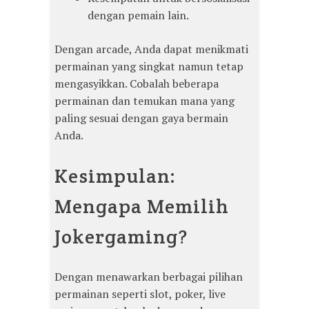
dengan pemain lain.
Dengan arcade, Anda dapat menikmati
permainan yang singkat namun tetap
mengasyikkan. Cobalah beberapa
permainan dan temukan mana yang
paling sesuai dengan gaya bermain
Anda.
Kesimpulan:
Mengapa Memilih
Jokergaming?
Dengan menawarkan berbagai pilihan
permainan seperti slot, poker, live