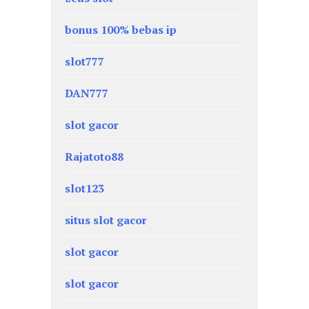
bonus 100% bebas ip
slot777
DAN777
slot gacor
Rajatoto88
slot123
situs slot gacor
slot gacor
slot gacor