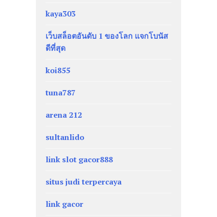
kaya303
เว็บสล็อตอันดับ 1 ของโลก แจกโบนัส
ดีที่สุด
koi855
tuna787
arena 212
sultanlido
link slot gacor888
situs judi terpercaya
link gacor