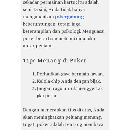
sekadar permainan kartu; itu adalah
seni. Di sini, Anda tidak hanya
mengandalkan
jokergaming
keberuntungan, tetapi juga
keterampilan dan psikologi. Menguasai
poker berarti memahami dinamika
antar pemain.
Tips Menang di Poker
Perhatikan gaya bermain lawan.
Kelola chip Anda dengan bijak.
Jangan ragu untuk menggertak
jika perlu.
Dengan menerapkan tips di atas, Anda
akan meningkatkan peluang menang.
Ingat, poker adalah tentang membaca