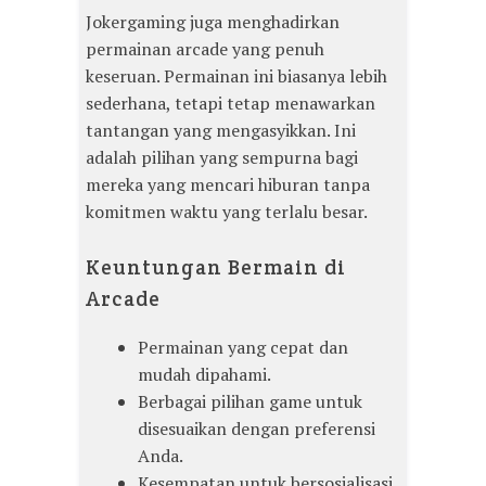
Jokergaming juga menghadirkan
permainan arcade yang penuh
keseruan. Permainan ini biasanya lebih
sederhana, tetapi tetap menawarkan
tantangan yang mengasyikkan. Ini
adalah pilihan yang sempurna bagi
mereka yang mencari hiburan tanpa
komitmen waktu yang terlalu besar.
Keuntungan Bermain di
Arcade
Permainan yang cepat dan
mudah dipahami.
Berbagai pilihan game untuk
disesuaikan dengan preferensi
Anda.
Kesempatan untuk bersosialisasi