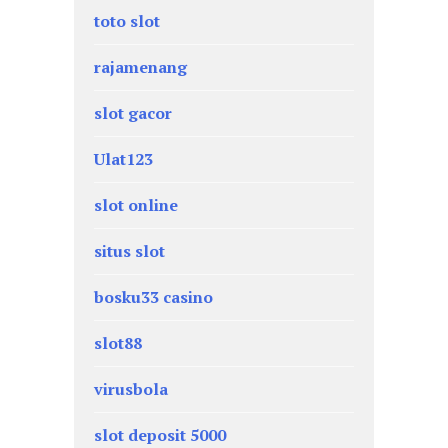
toto slot
rajamenang
slot gacor
Ulat123
slot online
situs slot
bosku33 casino
slot88
virusbola
slot deposit 5000