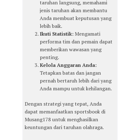
taruhan langsung, memahami
jenis taruhan akan membantu
Anda membuat keputusan yang
lebih baik.
Ikuti Statistik:
Mengamati
performa tim dan pemain dapat
memberikan wawasan yang
penting.
Kelola Anggaran Anda:
Tetapkan batas dan jangan
pernah bertaruh lebih dari yang
Anda mampu untuk kehilangan.
Dengan strategi yang tepat, Anda
dapat memanfaatkan sportsbook di
Musang178 untuk menghasilkan
keuntungan dari taruhan olahraga.