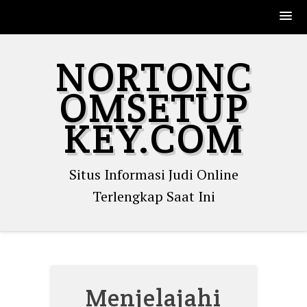
Skip
NORTONC
to
content
OMSETUP
KEY.COM
Situs Informasi Judi Online
Terlengkap Saat Ini
Menjelajahi