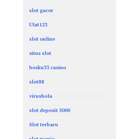
slot gacor
Ulat123
slot online
situs slot
bosku33 casino
slot88
virusbola
slot deposit 5000
Slot terbaru
slot mania