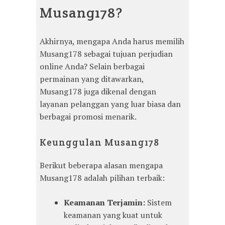
Musang178?
Akhirnya, mengapa Anda harus memilih
Musang178 sebagai tujuan perjudian
online Anda? Selain berbagai
permainan yang ditawarkan,
Musang178 juga dikenal dengan
layanan pelanggan yang luar biasa dan
berbagai promosi menarik.
Keunggulan Musang178
Berikut beberapa alasan mengapa
Musang178 adalah pilihan terbaik:
Keamanan Terjamin:
Sistem
keamanan yang kuat untuk