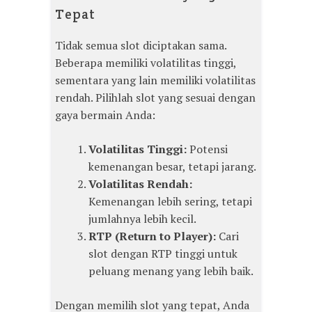
Tepat
Tidak semua slot diciptakan sama.
Beberapa memiliki volatilitas tinggi,
sementara yang lain memiliki volatilitas
rendah. Pilihlah slot yang sesuai dengan
gaya bermain Anda:
Volatilitas Tinggi:
Potensi
kemenangan besar, tetapi jarang.
Volatilitas Rendah:
Kemenangan lebih sering, tetapi
jumlahnya lebih kecil.
RTP (Return to Player):
Cari
slot dengan RTP tinggi untuk
peluang menang yang lebih baik.
Dengan memilih slot yang tepat, Anda