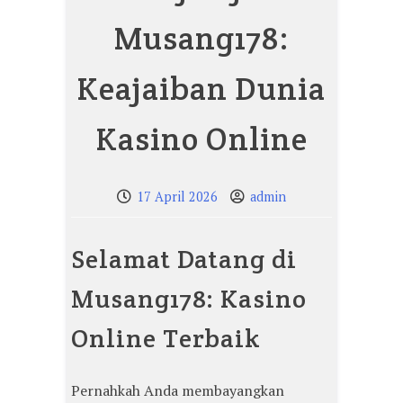
Musang178:
Keajaiban Dunia
Kasino Online
17 April 2026
admin
Selamat Datang di
Musang178: Kasino
Online Terbaik
Pernahkah Anda membayangkan