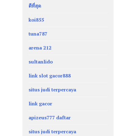
ดีที่สุด
koi855
tuna787
arena 212
sultanlido
link slot gacor888
situs judi terpercaya
link gacor
apizeus777 daftar
situs judi terpercaya