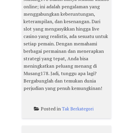
online; ini adalah pengalaman yang
menggabungkan keberuntungan,
keterampilan, dan kesenangan. Dari
slot yang mengasyikkan hingga live
casino yang realistis, ada sesuatu untuk
setiap pemain. Dengan memahami
berbagai permainan dan menerapkan
strategi yang tepat, Anda bisa
meningkatkan peluang menang di
Musang178. Jadi, tunggu apa lagi?
Bergabunglah dan temukan dunia
perjudian yang penuh kemungkinan!
Posted in
Tak Berkategori