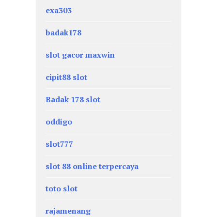
exa303
badak178
slot gacor maxwin
cipit88 slot
Badak 178 slot
oddigo
slot777
slot 88 online terpercaya
toto slot
rajamenang