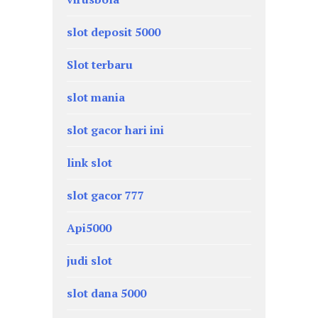
slot deposit 5000
Slot terbaru
slot mania
slot gacor hari ini
link slot
slot gacor 777
Api5000
judi slot
slot dana 5000