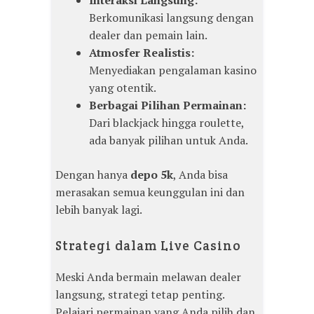
Berkomunikasi langsung dengan
dealer dan pemain lain.
Atmosfer Realistis:
Menyediakan pengalaman kasino
yang otentik.
Berbagai Pilihan Permainan:
Dari blackjack hingga roulette,
ada banyak pilihan untuk Anda.
Dengan hanya
depo 5k
, Anda bisa
merasakan semua keunggulan ini dan
lebih banyak lagi.
Strategi dalam Live Casino
Meski Anda bermain melawan dealer
langsung, strategi tetap penting.
Pelajari permainan yang Anda pilih dan