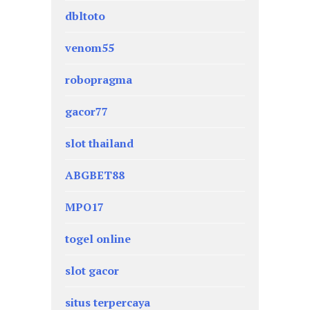
dbltoto
venom55
robopragma
gacor77
slot thailand
ABGBET88
MPO17
togel online
slot gacor
situs terpercaya