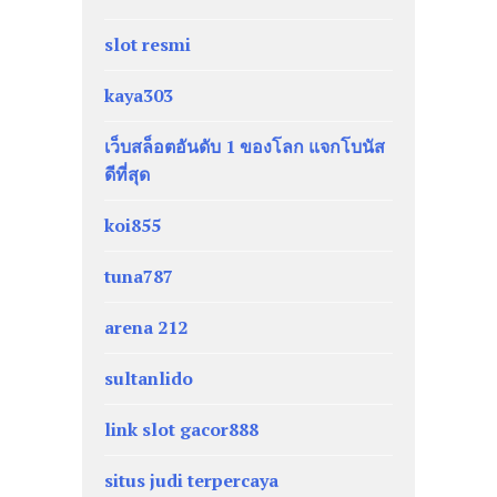
slot resmi
kaya303
เว็บสล็อตอันดับ 1 ของโลก แจกโบนัส
ดีที่สุด
koi855
tuna787
arena 212
sultanlido
link slot gacor888
situs judi terpercaya