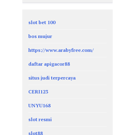
slot bet 100
bos mujur
https://www.arabyfree.com/
daftar apigacor88
situs judi terpercaya
CERI123
UNYU168
slot resmi
slot88