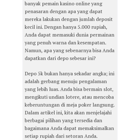
banyak pemain kasino online yang
penasaran dengan apa yang dapat
mereka lakukan dengan jumlah deposit
kecil ini. Dengan hanya 5.000 rupiah,
Anda dapat memasuki dunia permainan
yang penuh warna dan kesempatan.
Namun, apa yang sebenarnya bisa Anda
dapatkan dari depo sebesar ini?
Depo 5k bukan hanya sekadar angka; ini
adalah gerbang menuju pengalaman
yang lebih luas. Anda bisa bermain slot,
mengikuti undian lotere, atau mencoba
keberuntungan di meja poker langsung.
Dalam artikel ini, kita akan menjelajahi
berbagai pilihan yang tersedia dan
bagaimana Anda dapat memaksimalkan
setiap rupiah dari setoran Anda.