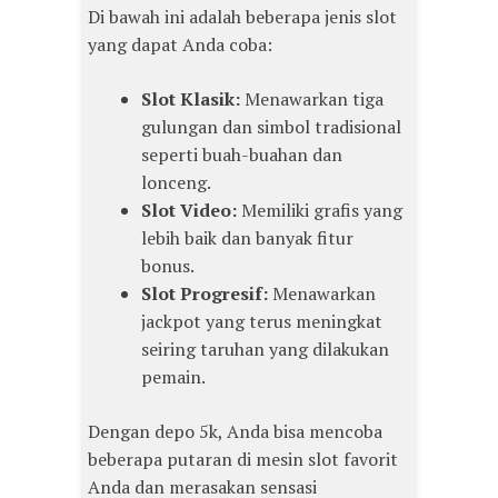
Di bawah ini adalah beberapa jenis slot
yang dapat Anda coba:
Slot Klasik:
Menawarkan tiga
gulungan dan simbol tradisional
seperti buah-buahan dan
lonceng.
Slot Video:
Memiliki grafis yang
lebih baik dan banyak fitur
bonus.
Slot Progresif:
Menawarkan
jackpot yang terus meningkat
seiring taruhan yang dilakukan
pemain.
Dengan depo 5k, Anda bisa mencoba
beberapa putaran di mesin slot favorit
Anda dan merasakan sensasi