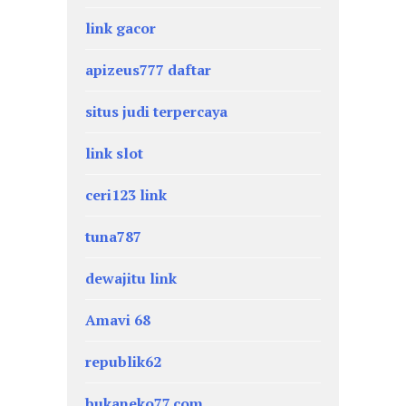
link gacor
apizeus777 daftar
situs judi terpercaya
link slot
ceri123 link
tuna787
dewajitu link
Amavi 68
republik62
bukaneko77.com