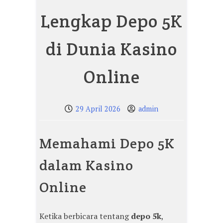
Lengkap Depo 5K
di Dunia Kasino
Online
29 April 2026
admin
Memahami Depo 5K
dalam Kasino
Online
Ketika berbicara tentang
depo 5k
,