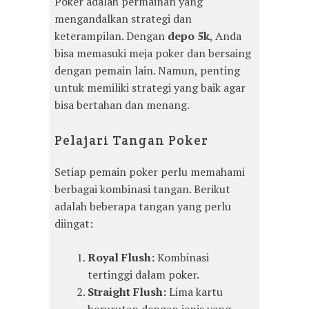
Poker adalah permainan yang
mengandalkan strategi dan
keterampilan. Dengan
depo 5k
, Anda
bisa memasuki meja poker dan bersaing
dengan pemain lain. Namun, penting
untuk memiliki strategi yang baik agar
bisa bertahan dan menang.
Pelajari Tangan Poker
Setiap pemain poker perlu memahami
berbagai kombinasi tangan. Berikut
adalah beberapa tangan yang perlu
diingat:
Royal Flush:
Kombinasi
tertinggi dalam poker.
Straight Flush:
Lima kartu
berurutan dengan jenis yang