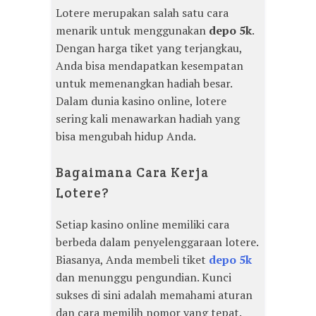
Lotere merupakan salah satu cara
menarik untuk menggunakan
depo 5k
.
Dengan harga tiket yang terjangkau,
Anda bisa mendapatkan kesempatan
untuk memenangkan hadiah besar.
Dalam dunia kasino online, lotere
sering kali menawarkan hadiah yang
bisa mengubah hidup Anda.
Bagaimana Cara Kerja
Lotere?
Setiap kasino online memiliki cara
berbeda dalam penyelenggaraan lotere.
Biasanya, Anda membeli tiket
depo 5k
dan menunggu pengundian. Kunci
sukses di sini adalah memahami aturan
dan cara memilih nomor yang tepat.