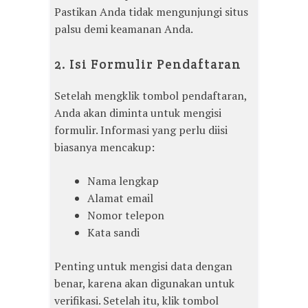
Pastikan Anda tidak mengunjungi situs
palsu demi keamanan Anda.
2. Isi Formulir Pendaftaran
Setelah mengklik tombol pendaftaran,
Anda akan diminta untuk mengisi
formulir. Informasi yang perlu diisi
biasanya mencakup:
Nama lengkap
Alamat email
Nomor telepon
Kata sandi
Penting untuk mengisi data dengan
benar, karena akan digunakan untuk
verifikasi. Setelah itu, klik tombol