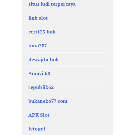
situs judi terpercaya
link slot
ceri123 link
tuna787
dewajitu link
Amavi 68
republik62
bukaneko77.com
APK Slot
lvtogel