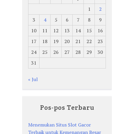
1
2
3
4
5
6
7
8
9
10
11
12
13
14
15
16
17
18
19
20
21
22
23
24
25
26
27
28
29
30
31
« Jul
Pos-pos Terbaru
Menemukan Situs Slot Gacor
Terbaik untuk Kemenangan Besar