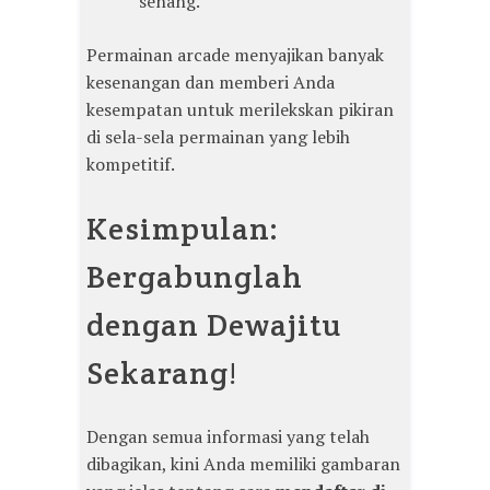
senang.
Permainan arcade menyajikan banyak
kesenangan dan memberi Anda
kesempatan untuk merilekskan pikiran
di sela-sela permainan yang lebih
kompetitif.
Kesimpulan:
Bergabunglah
dengan Dewajitu
Sekarang!
Dengan semua informasi yang telah
dibagikan, kini Anda memiliki gambaran