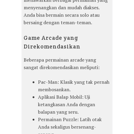
menyenangkan dan mudah diakses.
Anda bisa bermain secara solo atau
bersaing dengan teman-teman.
Game Arcade yang
Direkomendasikan
Beberapa permainan arcade yang
sangat direkomendasikan meliputi:
Pac-Man: Klasik yang tak pernah
membosankan.
Aplikasi Balap Mobil: Uji
ketangkasan Anda dengan
balapan yang seru.
Permainan Puzzle: Latih otak
Anda sekaligus bersenang-