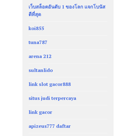
เว็บสล็อตอันดับ 1 ของโลก แจกโบนัส
ดีที่สุด
koi855
tuna787
arena 212
sultanlido
link slot gacor888
situs judi terpercaya
link gacor
apizeus777 daftar