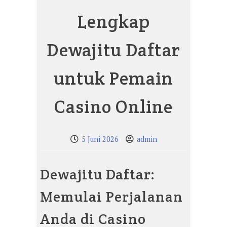
Lengkap
Dewajitu Daftar
untuk Pemain
Casino Online
5 Juni 2026
admin
Dewajitu Daftar:
Memulai Perjalanan
Anda di Casino