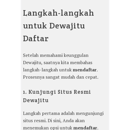
Langkah-langkah
untuk Dewajitu
Daftar
Setelah memahami keunggulan
Dewajitu, saatnya kita membahas
langkah-langkah untuk
mendaftar
.
Prosesnya sangat mudah dan cepat.
1. Kunjungi Situs Resmi
Dewajitu
Langkah pertama adalah mengunjungi
situs resmi. Di sini, Anda akan
menemukan opsi untuk
mendaftar
.