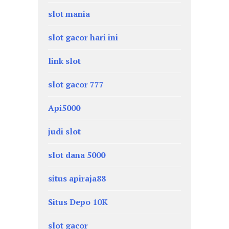
slot mania
slot gacor hari ini
link slot
slot gacor 777
Api5000
judi slot
slot dana 5000
situs apiraja88
Situs Depo 10K
slot gacor