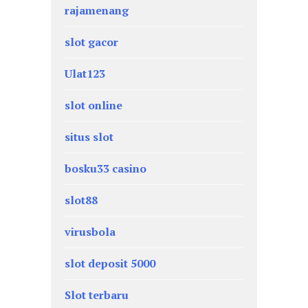
rajamenang
slot gacor
Ulat123
slot online
situs slot
bosku33 casino
slot88
virusbola
slot deposit 5000
Slot terbaru