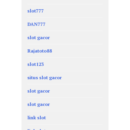
slot777
DAN777
slot gacor
Rajatoto88
slot123
situs slot gacor
slot gacor
slot gacor
link slot