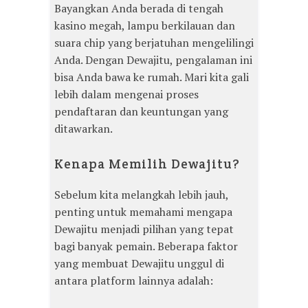
Bayangkan Anda berada di tengah
kasino megah, lampu berkilauan dan
suara chip yang berjatuhan mengelilingi
Anda. Dengan Dewajitu, pengalaman ini
bisa Anda bawa ke rumah. Mari kita gali
lebih dalam mengenai proses
pendaftaran dan keuntungan yang
ditawarkan.
Kenapa Memilih Dewajitu?
Sebelum kita melangkah lebih jauh,
penting untuk memahami mengapa
Dewajitu menjadi pilihan yang tepat
bagi banyak pemain. Beberapa faktor
yang membuat Dewajitu unggul di
antara platform lainnya adalah: