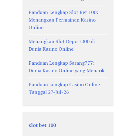
Panduan Lengkap Slot Bet 100:
Menangkan Permainan Kasino
Online
Menangkan Slot Depo 1000 di
Dunia Kasino Online
Panduan Lengkap Sarang777:
Dunia Kasino Online yang Menarik
Panduan Lengkap Casino Online
Tanggal 27-Jul-26
slot bet 100