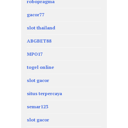
robopragma
gacor77
slot thailand
ABGBET88
MPO17
togel online
slot gacor
situs terpercaya
semar123
slot gacor