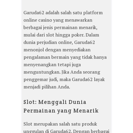
Garuda62 adalah salah satu platform
online casino yang menawarkan
berbagai jenis permainan menarik,
mulai dari slot hingga poker. Dalam
dunia perjudian online, Garuda62
menonjol dengan menyediakan
pengalaman bermain yang tidak hanya
menyenangkan tetapi juga
menguntungkan. Jika Anda seorang
penggemar judi, maka Garuda62 layak
menjadi pilihan Anda.
Slot: Menggali Dunia
Permainan yang Menarik
Slot merupakan salah satu produk
unggulan di Garuda62. Dengan berbagai