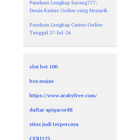
Panduan Lengkap Sarang777:
Dunia Kasino Online yang Menarik
Panduan Lengkap Casino Online
Tanggal 27-Jul-26
slot bet 100
bos mujur
https://www.arabyfree.com/
daftar apigacor88
situs judi terpercaya
CERI123