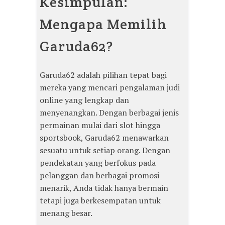
Kesimpulan:
Mengapa Memilih
Garuda62?
Garuda62 adalah pilihan tepat bagi
mereka yang mencari pengalaman judi
online yang lengkap dan
menyenangkan. Dengan berbagai jenis
permainan mulai dari slot hingga
sportsbook, Garuda62 menawarkan
sesuatu untuk setiap orang. Dengan
pendekatan yang berfokus pada
pelanggan dan berbagai promosi
menarik, Anda tidak hanya bermain
tetapi juga berkesempatan untuk
menang besar.