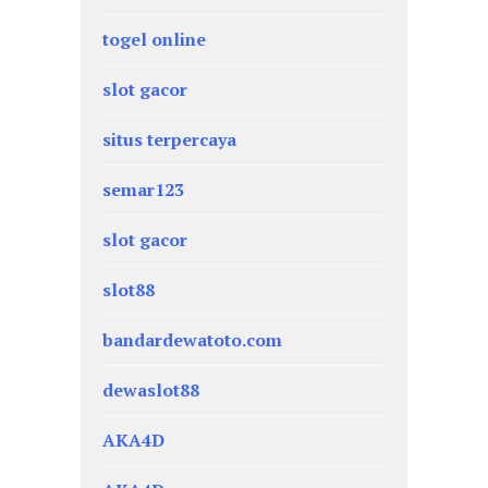
togel online
slot gacor
situs terpercaya
semar123
slot gacor
slot88
bandardewatoto.com
dewaslot88
AKA4D