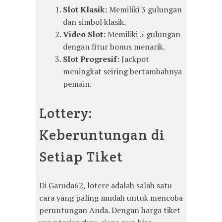
Slot Klasik:
Memiliki 3 gulungan
dan simbol klasik.
Video Slot:
Memiliki 5 gulungan
dengan fitur bonus menarik.
Slot Progresif:
Jackpot
meningkat seiring bertambahnya
pemain.
Lottery:
Keberuntungan di
Setiap Tiket
Di Garuda62, lotere adalah salah satu
cara yang paling mudah untuk mencoba
peruntungan Anda. Dengan harga tiket