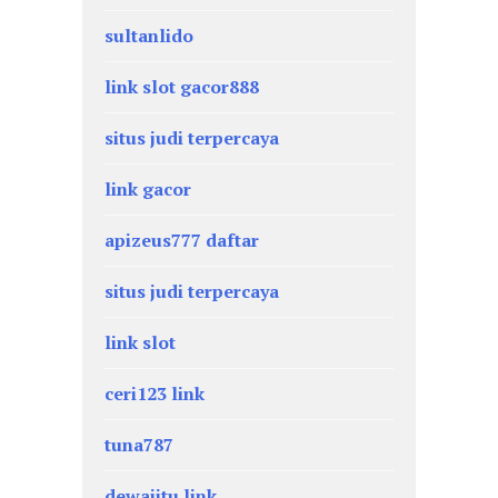
sultanlido
link slot gacor888
situs judi terpercaya
link gacor
apizeus777 daftar
situs judi terpercaya
link slot
ceri123 link
tuna787
dewajitu link