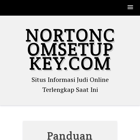
Skip
NORTONC
to
content
OMSETUP
KEY.COM
Situs Informasi Judi Online
Terlengkap Saat Ini
Panduan