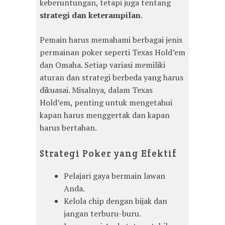
keberuntungan, tetapi juga tentang
strategi dan keterampilan
.
Pemain harus memahami berbagai jenis
permainan poker seperti Texas Hold’em
dan Omaha. Setiap variasi memiliki
aturan dan strategi berbeda yang harus
dikuasai. Misalnya, dalam Texas
Hold’em, penting untuk mengetahui
kapan harus menggertak dan kapan
harus bertahan.
Strategi Poker yang Efektif
Pelajari gaya bermain lawan
Anda.
Kelola chip dengan bijak dan
jangan terburu-buru.