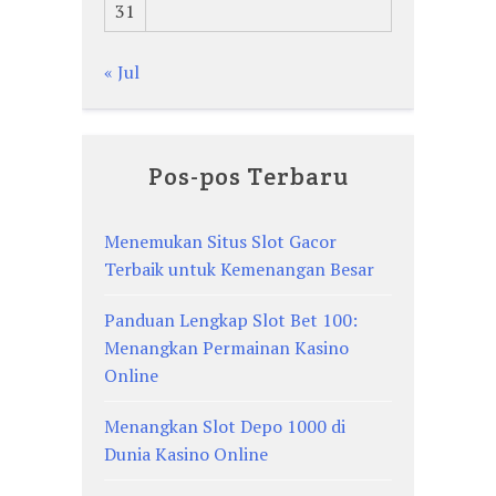
31
« Jul
Pos-pos Terbaru
Menemukan Situs Slot Gacor
Terbaik untuk Kemenangan Besar
Panduan Lengkap Slot Bet 100:
Menangkan Permainan Kasino
Online
Menangkan Slot Depo 1000 di
Dunia Kasino Online