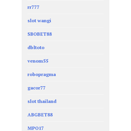
rr777
slot wangi
SBOBET88
dbltoto
venom55
robopragma
gacor77
slot thailand
ABGBET88
MPO17