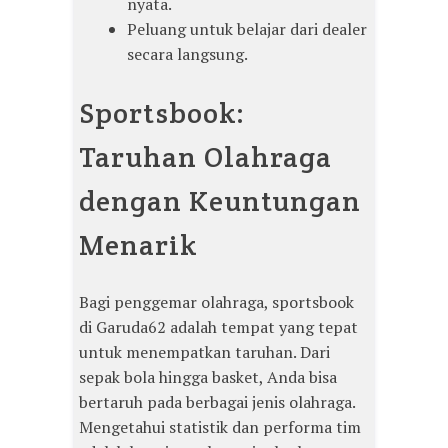
nyata.
Peluang untuk belajar dari dealer
secara langsung.
Sportsbook:
Taruhan Olahraga
dengan Keuntungan
Menarik
Bagi penggemar olahraga, sportsbook
di Garuda62 adalah tempat yang tepat
untuk menempatkan taruhan. Dari
sepak bola hingga basket, Anda bisa
bertaruh pada berbagai jenis olahraga.
Mengetahui statistik dan performa tim