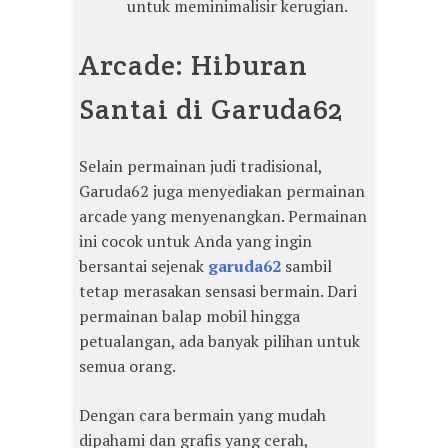
untuk meminimalisir kerugian.
Arcade: Hiburan
Santai di Garuda62
Selain permainan judi tradisional,
Garuda62 juga menyediakan permainan
arcade yang menyenangkan. Permainan
ini cocok untuk Anda yang ingin
bersantai sejenak
garuda62
sambil
tetap merasakan sensasi bermain. Dari
permainan balap mobil hingga
petualangan, ada banyak pilihan untuk
semua orang.
Dengan cara bermain yang mudah
dipahami dan grafis yang cerah,