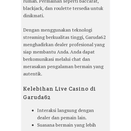
rumah. Permainan seperti baccarat,
blackjack, dan roulette tersedia untuk
dinikmati.
Dengan menggunakan teknologi
streaming berkualitas tinggi, Garuda62
menghadirkan dealer profesional yang
siap membantu Anda. Anda dapat
berkomunikasi melalui chat dan
merasakan pengalaman bermain yang
autentik.
Kelebihan Live Casino di
Garuda62
Interaksi langsung dengan
dealer dan pemain lain.
Suasana bermain yang lebih