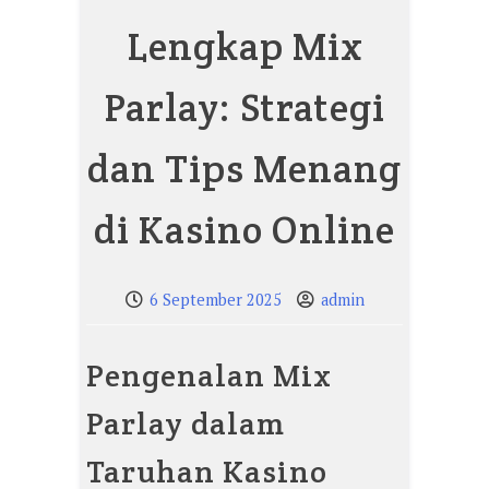
Lengkap Mix
Parlay: Strategi
dan Tips Menang
di Kasino Online
6 September 2025
admin
Pengenalan Mix
Parlay dalam
Taruhan Kasino