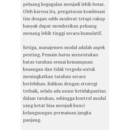
peluang kegagalan menjadi lebih besar.
Oleh karena itu, pengaturan kombinasi
tim dengan odds moderat tetapi cukup
banyak dapat memberikan peluang
menang lebih tinggi secara kumulatif.
Ketiga, manajemen modal adalah aspek
penting. Pemain harus menentukan
batas taruhan sesuai kemampuan
keuangan dan tidak tergoda untuk
meningkatkan taruhan secara
berlebihan. Bahkan dengan strategi
terbaik, selalu ada unsur ketidakpastian
dalam taruhan, sehingga kontrol modal
yang ketat bisa menjadi kunci
kelangsungan permainan jangka
panjang.