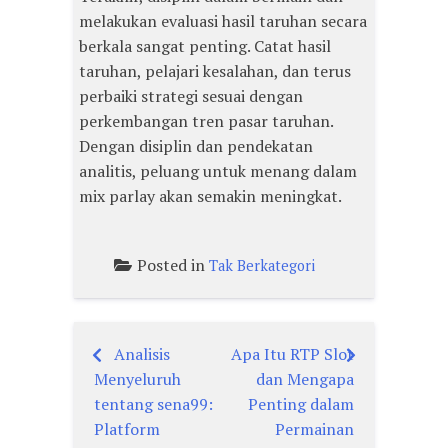
melakukan evaluasi hasil taruhan secara
berkala sangat penting. Catat hasil
taruhan, pelajari kesalahan, dan terus
perbaiki strategi sesuai dengan
perkembangan tren pasar taruhan.
Dengan disiplin dan pendekatan
analitis, peluang untuk menang dalam
mix parlay akan semakin meningkat.
Posted in
Tak Berkategori
Analisis
Apa Itu RTP Slot
Navigasi
Menyeluruh
dan Mengapa
pos
tentang sena99:
Penting dalam
Platform
Permainan