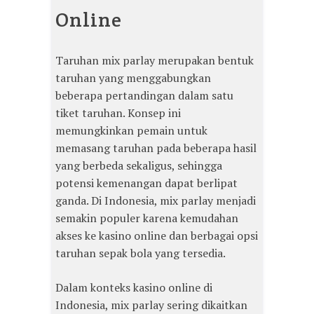
Online
Taruhan mix parlay merupakan bentuk
taruhan yang menggabungkan
beberapa pertandingan dalam satu
tiket taruhan. Konsep ini
memungkinkan pemain untuk
memasang taruhan pada beberapa hasil
yang berbeda sekaligus, sehingga
potensi kemenangan dapat berlipat
ganda. Di Indonesia, mix parlay menjadi
semakin populer karena kemudahan
akses ke kasino online dan berbagai opsi
taruhan sepak bola yang tersedia.
Dalam konteks kasino online di
Indonesia, mix parlay sering dikaitkan