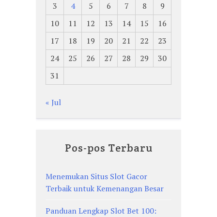
3
4
5
6
7
8
9
10
11
12
13
14
15
16
17
18
19
20
21
22
23
24
25
26
27
28
29
30
31
« Jul
Pos-pos Terbaru
Menemukan Situs Slot Gacor
Terbaik untuk Kemenangan Besar
Panduan Lengkap Slot Bet 100: