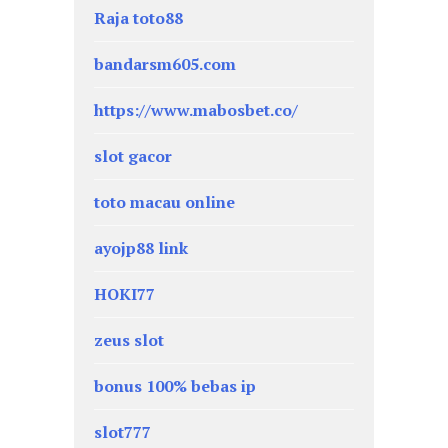
Raja toto88
bandarsm605.com
https://www.mabosbet.co/
slot gacor
toto macau online
ayojp88 link
HOKI77
zeus slot
bonus 100% bebas ip
slot777