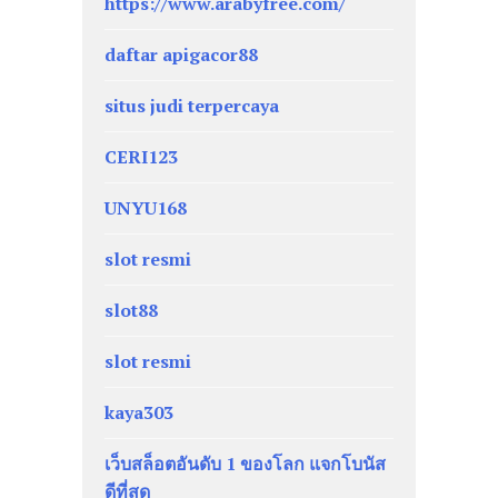
https://www.arabyfree.com/
daftar apigacor88
situs judi terpercaya
CERI123
UNYU168
slot resmi
slot88
slot resmi
kaya303
เว็บสล็อตอันดับ 1 ของโลก แจกโบนัส
ดีที่สุด