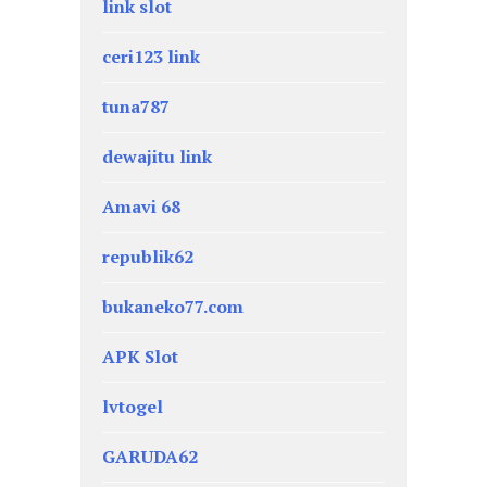
link slot
ceri123 link
tuna787
dewajitu link
Amavi 68
republik62
bukaneko77.com
APK Slot
lvtogel
GARUDA62