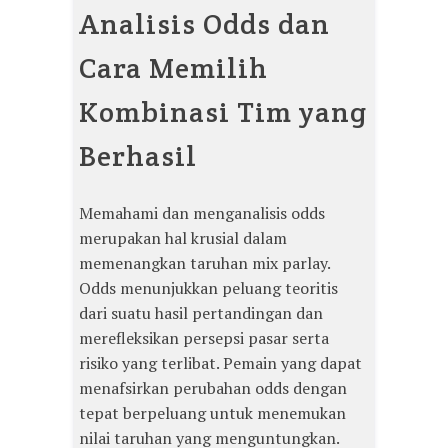
Analisis Odds dan
Cara Memilih
Kombinasi Tim yang
Berhasil
Memahami dan menganalisis odds
merupakan hal krusial dalam
memenangkan taruhan mix parlay.
Odds menunjukkan peluang teoritis
dari suatu hasil pertandingan dan
merefleksikan persepsi pasar serta
risiko yang terlibat. Pemain yang dapat
menafsirkan perubahan odds dengan
tepat berpeluang untuk menemukan
nilai taruhan yang menguntungkan.