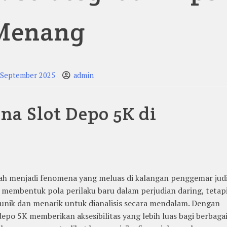
Menang
 September 2025
admin
 Slot Depo 5K di
lah menjadi fenomena yang meluas di kalangan penggemar jud
a membentuk pola perilaku baru dalam perjudian daring, tetap
unik dan menarik untuk dianalisis secara mendalam. Dengan
 depo 5K memberikan aksesibilitas yang lebih luas bagi berbaga