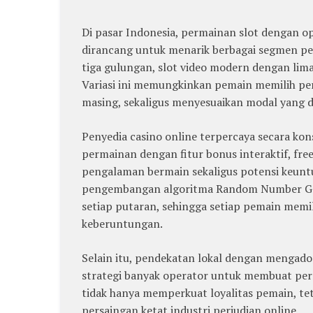
Di pasar Indonesia, permainan slot dengan 
dirancang untuk menarik berbagai segmen pem
tiga gulungan, slot video modern dengan lim
Variasi ini memungkinkan pemain memilih per
masing, sekaligus menyesuaikan modal yang d
Penyedia casino online terpercaya secara k
permainan dengan fitur bonus interaktif, free
pengalaman bermain sekaligus potensi keuntu
pengembangan algoritma Random Number Gene
setiap putaran, sehingga setiap pemain memi
keberuntungan.
Selain itu, pendekatan lokal dengan mengado
strategi banyak operator untuk membuat perm
tidak hanya memperkuat loyalitas pemain, tet
persaingan ketat industri perjudian online.