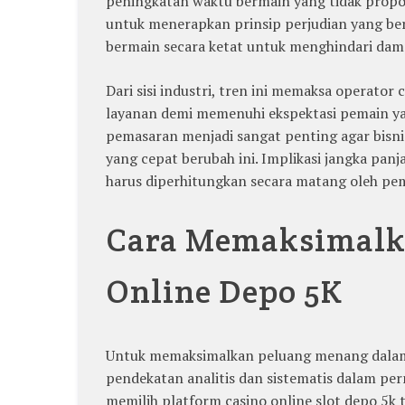
peningkatan waktu bermain yang tidak propor
untuk menerapkan prinsip perjudian yang be
bermain secara ketat untuk menghindari damp
Dari sisi industri, tren ini memaksa operator
layanan demi memenuhi ekspektasi pemain yan
pemasaran menjadi sangat penting agar bisni
yang cepat berubah ini. Implikasi jangka panj
harus diperhitungkan secara matang oleh pe
Cara Memaksimalka
Online Depo 5K
Untuk memaksimalkan peluang menang dalam 
pendekatan analitis dan sistematis dalam per
memilih platform casino online slot depo 5k 