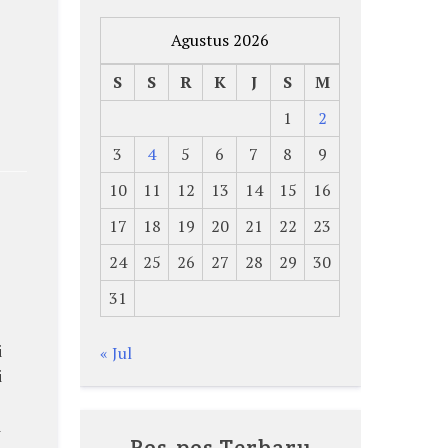
Agustus 2026
S
S
R
K
J
S
M
1
2
3
4
5
6
7
8
9
10
11
12
13
14
15
16
17
18
19
20
21
22
23
24
25
26
27
28
29
30
31
i
« Jul
i
i
Pos-pos Terbaru