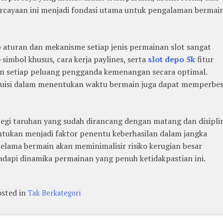
ercayaan ini menjadi fondasi utama untuk pengalaman bermai
turan dan mekanisme setiap jenis permainan slot sangat
simbol khusus, cara kerja paylines, serta
slot depo 5k
fitur
n setiap peluang pengganda kemenangan secara optimal.
tuisi dalam menentukan waktu bermain juga dapat memperbe
tegi taruhan yang sudah dirancang dengan matang dan disipli
ntukan menjadi faktor penentu keberhasilan dalam jangka
elama bermain akan meminimalisir risiko kerugian besar
api dinamika permainan yang penuh ketidakpastian ini.
osted in
Tak Berkategori