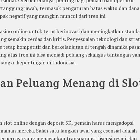
sional. Oleh karenanya, penting bagi pemain dan operator
rtanggung jawab, termasuk pengaturan batas waktu dan dana
ak negatif yang mungkin muncul dari tren ini.
 casino online untuk terus berinovasi dan meningkatkan standa
g semakin cerdas dan kritis. Penyesuaian teknologi dan strat
s tetap kompetitif dan berkelanjutan di tengah dinamika pasa
ang atas tren ini bisa menjadi peluang sekaligus tantangan ya
mangku kepentingan di Indonesia.
n Peluang Menang di Slo
slot online dengan deposit 5K, pemain harus mengadopsi
mainan mereka. Salah satu langkah awal yang esensial adalah
terpercaya yang menawarkan transparansi, lisensi resmi, dan