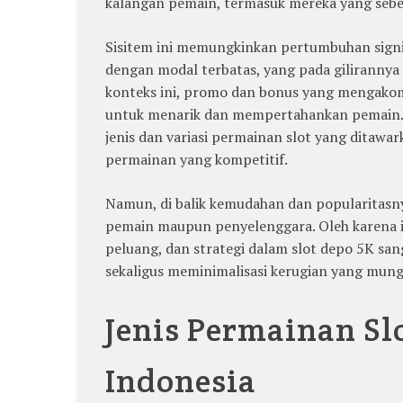
kalangan pemain, termasuk mereka yang sebelu
Sisitem ini memungkinkan pertumbuhan sign
dengan modal terbatas, yang pada gilirannya
konteks ini, promo dan bonus yang mengakom
untuk menarik dan mempertahankan pemain. D
jenis dan variasi permainan slot yang ditaw
permainan yang kompetitif.
Namun, di balik kemudahan dan popularitasnya
pemain maupun penyelenggara. Oleh karena
peluang, dan strategi dalam slot depo 5K s
sekaligus meminimalisasi kerugian yang mung
Jenis Permainan Sl
Indonesia