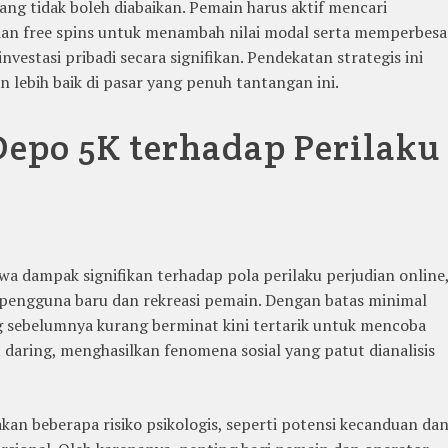
ng tidak boleh diabaikan. Pemain harus aktif mencari
 dan free spins untuk menambah nilai modal serta memperbesa
stasi pribadi secara signifikan. Pendekatan strategis ini
lebih baik di pasar yang penuh tantangan ini.
epo 5K terhadap Perilaku
a dampak signifikan terhadap pola perilaku perjudian online
 pengguna baru dan rekreasi pemain. Dengan batas minimal
ng sebelumnya kurang berminat kini tertarik untuk mencoba
aring, menghasilkan fenomena sosial yang patut dianalisis
an beberapa risiko psikologis, seperti potensi kecanduan da