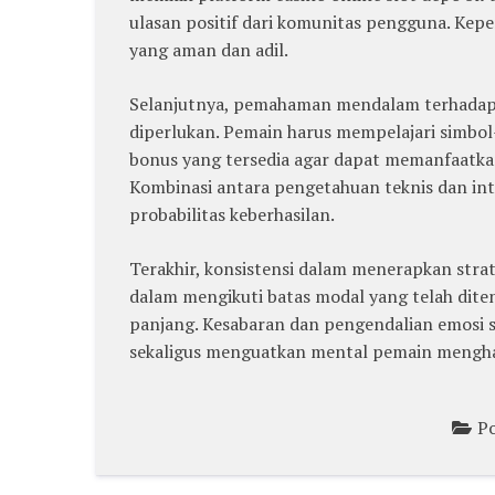
ulasan positif dari komunitas pengguna. Kep
yang aman dan adil.
Selanjutnya, pemahaman mendalam terhadap a
diperlukan. Pemain harus mempelajari simbol-
bonus yang tersedia agar dapat memanfaatka
Kombinasi antara pengetahuan teknis dan in
probabilitas keberhasilan.
Terakhir, konsistensi dalam menerapkan stra
dalam mengikuti batas modal yang telah dite
panjang. Kesabaran dan pengendalian emosi s
sekaligus menguatkan mental pemain menghad
P