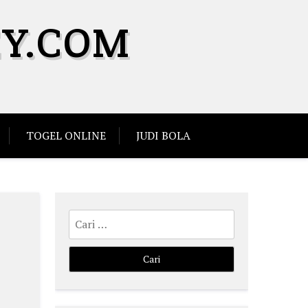
Y.COM
TOGEL ONLINE
JUDI BOLA
Cari
untuk: