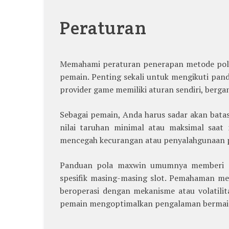
Peraturan
Memahami peraturan penerapan metode pola 
pemain. Penting sekali untuk mengikuti pand
provider game memiliki aturan sendiri, berga
Sebagai pemain, Anda harus sadar akan bat
nilai taruhan minimal atau maksimal saa
mencegah kecurangan atau penyalahgunaan po
Panduan pola maxwin umumnya memberi pen
spesifik masing-masing slot. Pemahaman me
beroperasi dengan mekanisme atau volatili
pemain mengoptimalkan pengalaman bermai