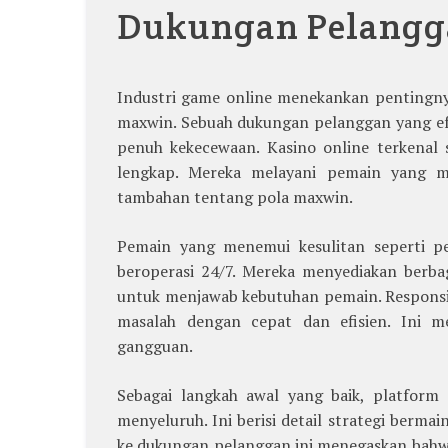
Dukungan Pelangg
Industri game online menekankan pentingny
maxwin. Sebuah dukungan pelanggan yang e
penuh kekecewaan. Kasino online terkenal
lengkap. Mereka melayani pemain yang 
tambahan tentang pola maxwin.
Pemain yang menemui kesulitan seperti p
beroperasi 24/7. Mereka menyediakan berbag
untuk menjawab kebutuhan pemain. Respons
masalah dengan cepat dan efisien. Ini 
gangguan.
Sebagai langkah awal yang baik, platform
menyeluruh. Ini berisi detail strategi berm
ke dukungan pelanggan ini menegaskan bahwa 