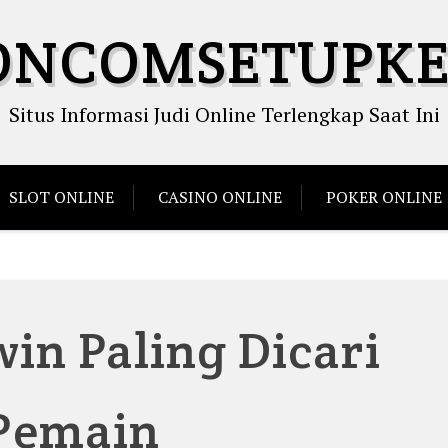
ONCOMSETUPKE
Situs Informasi Judi Online Terlengkap Saat Ini
SLOT ONLINE
CASINO ONLINE
POKER ONLINE
in Paling Dicari
Pemain