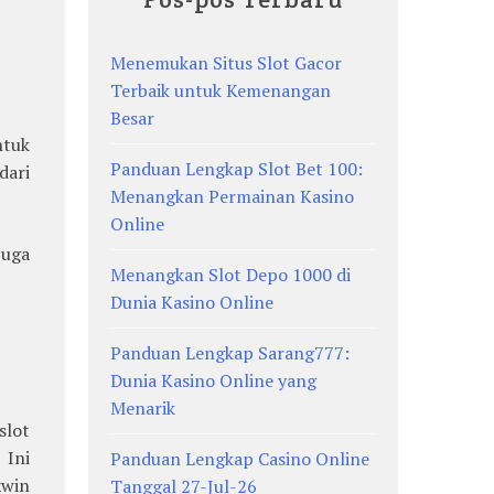
Menemukan Situs Slot Gacor
Terbaik untuk Kemenangan
Besar
ntuk
Panduan Lengkap Slot Bet 100:
dari
Menangkan Permainan Kasino
Online
juga
Menangkan Slot Depo 1000 di
Dunia Kasino Online
Panduan Lengkap Sarang777:
Dunia Kasino Online yang
Menarik
slot
 Ini
Panduan Lengkap Casino Online
xwin
Tanggal 27-Jul-26