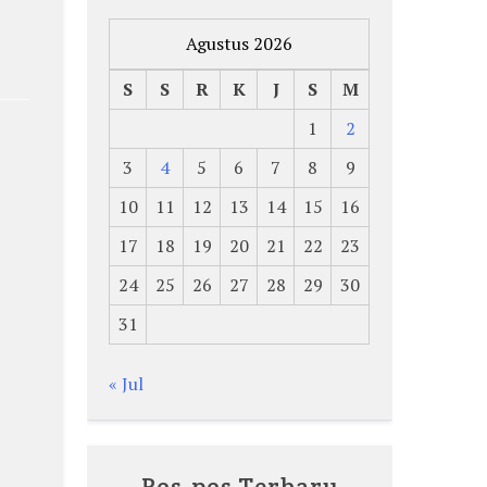
Agustus 2026
S
S
R
K
J
S
M
1
2
3
4
5
6
7
8
9
10
11
12
13
14
15
16
17
18
19
20
21
22
23
24
25
26
27
28
29
30
31
« Jul
Pos-pos Terbaru