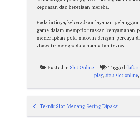
kepuasan dan kesetiaan mereka.
Pada intinya, keberadaan layanan pelangga
game dalam memprioritaskan kenyamanan pe
menerapkan pola maxwin dengan percaya di
khawatir menghadapi hambatan teknis.
Posted in
Tagged
Slot Online
daftar
,
play
situs slot online
Teknik Slot Menang Sering Dipakai
Navigasi
pos