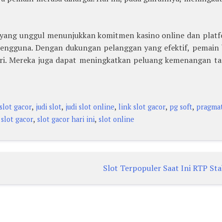
n yang unggul menunjukkan komitmen kasino online dan plat
ngguna. Dengan dukungan pelanggan yang efektif, pemain 
ri. Mereka juga dapat meningkatkan peluang kemenangan t
,
,
,
,
,
 slot gacor
judi slot
judi slot online
link slot gacor
pg soft
pragmat
,
,
,
slot gacor
slot gacor hari ini
slot online
Slot Terpopuler Saat Ini RTP Sta