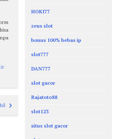
HOKI77
form
zeus slot
bisa
anpa
bonus 100% bebas ip
slot777
ic
DAN777
slot gacor
Rajatoto88
bil
slot123
situs slot gacor