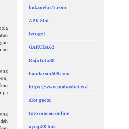
bukaneko77.com
APK Slot
pola
lvtogel
atau
ggan
GARUDA62
duan
Raja toto88
yang
bandarsm605.com
pon,
ikan
https://www.mabosbet.co/
anpa
slot gacor
toto macau online
yang
udah
ayojp88 link
tkan