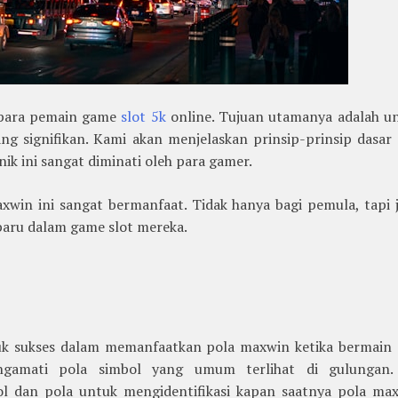
 para pemain game
slot 5k
online. Tujuan utamanya adalah u
 signifikan. Kami akan menjelaskan prinsip-prinsip dasar 
ik ini sangat diminati oleh para gamer.
xwin ini sangat bermanfaat. Tidak hanya bagi pemula, tapi 
baru dalam game slot mereka.
k sukses dalam memanfaatkan pola maxwin ketika bermain 
ngamati pola simbol yang umum terlihat di gulungan.
 dan pola untuk mengidentifikasi kapan saatnya pola ma