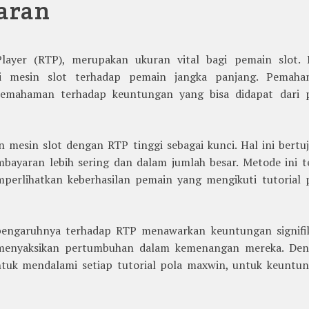
aran
layer (RTP), merupakan ukuran vital bagi pemain slot.
ri mesin slot terhadap pemain jangka panjang. Pemah
mahaman terhadap keuntungan yang bisa didapat dari 
 mesin slot dengan RTP tinggi sebagai kunci. Hal ini bertu
yaran lebih sering dan dalam jumlah besar. Metode ini t
emperlihatkan keberhasilan pemain yang mengikuti tutorial 
 pengaruhnya terhadap RTP menawarkan keuntungan signifi
menyaksikan pertumbuhan dalam kemenangan mereka. De
ntuk mendalami setiap tutorial pola maxwin, untuk keuntu