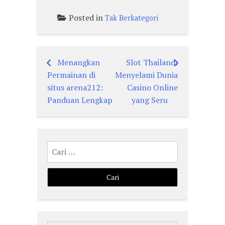
Posted in
Tak Berkategori
Menangkan
Slot Thailand:
Navigasi
Permainan di
Menyelami Dunia
pos
situs arena212:
Casino Online
Panduan Lengkap
yang Seru
Cari
untuk: