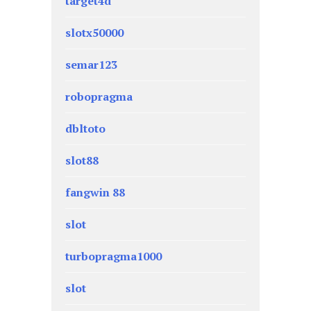
target4d
slotx50000
semar123
robopragma
dbltoto
slot88
fangwin 88
slot
turbopragma1000
slot