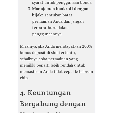
syarat untuk penggunaan bonus.
Manajemen bankroll dengan
bijak
: Tentukan batas
permainan Anda dan jangan
terburu-buru dalam
penggunaannya.
Misalnya, jika Anda mendapatkan 200%
bonus deposit di slot tertentu,
sebaiknya coba permainan yang
memiliki penalti lebih rendah untuk
memastikan Anda tidak cepat kehabisan
chip.
4. Keuntungan
Bergabung dengan