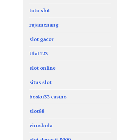
toto slot
rajamenang
slot gacor
Ulat123
slot online
situs slot
bosku33 casino
slot88
virusbola
slot deposit 5000