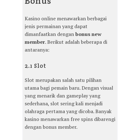
Bonus
Kasino online menawarkan berbagai
jenis permainan yang dapat
dimanfaatkan dengan
bonus new
member
. Berikut adalah beberapa di
antaranya:
2.1 Slot
Slot merupakan salah satu pilihan
utama bagi pemain baru. Dengan visual
yang menarik dan gameplay yang
sederhana, slot sering kali menjadi
olahraga pertama yang dicoba. Banyak
kasino menawarkan free spins dibarengi
dengan bonus member.