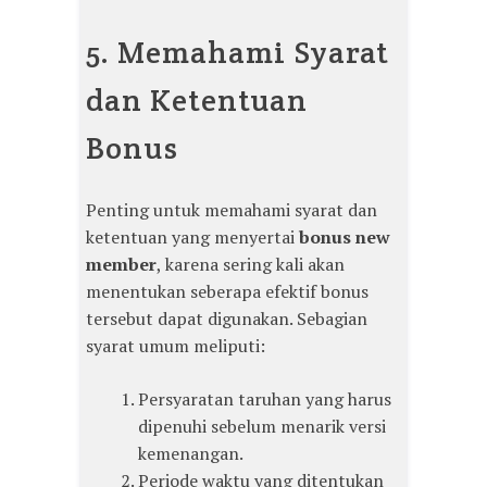
5. Memahami Syarat
dan Ketentuan
Bonus
Penting untuk memahami syarat dan
ketentuan yang menyertai
bonus new
member
, karena sering kali akan
menentukan seberapa efektif bonus
tersebut dapat digunakan. Sebagian
syarat umum meliputi:
Persyaratan taruhan yang harus
dipenuhi sebelum menarik versi
kemenangan.
Periode waktu yang ditentukan