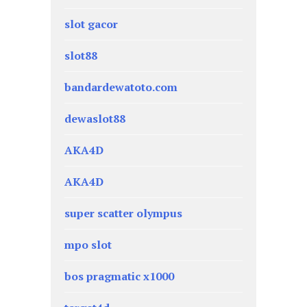
slot gacor
slot88
bandardewatoto.com
dewaslot88
AKA4D
AKA4D
super scatter olympus
mpo slot
bos pragmatic x1000