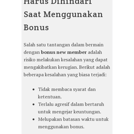
Harus Dihindari
Saat Menggunakan
Bonus
Salah satu tantangan dalam bermain
dengan
bonus new member
adalah
risiko melakukan kesalahan yang dapat
mengakibatkan kerugian. Berikut adalah
beberapa kesalahan yang biasa terjadi:
Tidak membaca syarat dan
ketentuan.
Terlalu agresif dalam bertaruh
untuk mengejar keuntungan.
Melupakan batasan waktu untuk
menggunakan bonus.