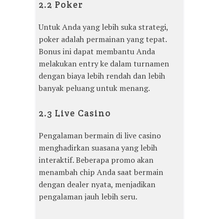
2.2 Poker
Untuk Anda yang lebih suka strategi,
poker adalah permainan yang tepat.
Bonus ini dapat membantu Anda
melakukan entry ke dalam turnamen
dengan biaya lebih rendah dan lebih
banyak peluang untuk menang.
2.3 Live Casino
Pengalaman bermain di live casino
menghadirkan suasana yang lebih
interaktif. Beberapa promo akan
menambah chip Anda saat bermain
dengan dealer nyata, menjadikan
pengalaman jauh lebih seru.