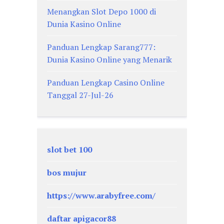
Menangkan Slot Depo 1000 di
Dunia Kasino Online
Panduan Lengkap Sarang777:
Dunia Kasino Online yang Menarik
Panduan Lengkap Casino Online
Tanggal 27-Jul-26
slot bet 100
bos mujur
https://www.arabyfree.com/
daftar apigacor88