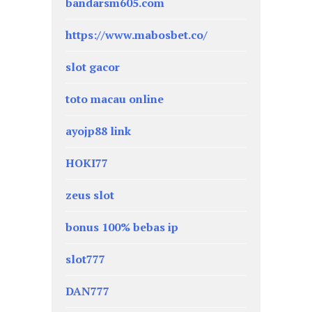
bandarsm605.com
https://www.mabosbet.co/
slot gacor
toto macau online
ayojp88 link
HOKI77
zeus slot
bonus 100% bebas ip
slot777
DAN777