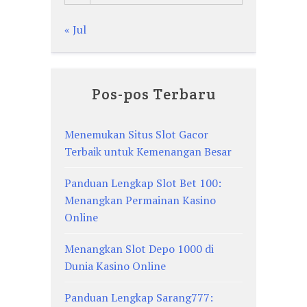
« Jul
Pos-pos Terbaru
Menemukan Situs Slot Gacor
Terbaik untuk Kemenangan Besar
Panduan Lengkap Slot Bet 100:
Menangkan Permainan Kasino
Online
Menangkan Slot Depo 1000 di
Dunia Kasino Online
Panduan Lengkap Sarang777: