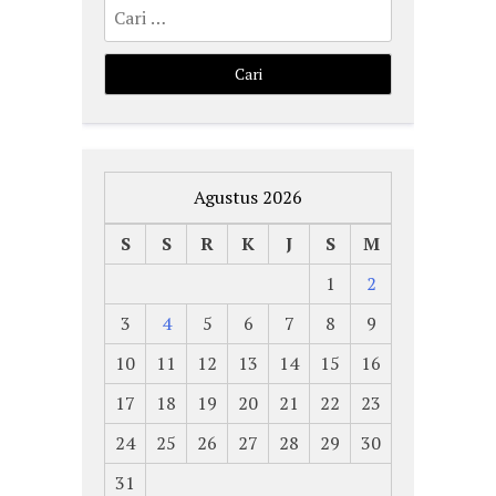
Cari
untuk:
Agustus 2026
S
S
R
K
J
S
M
1
2
3
4
5
6
7
8
9
10
11
12
13
14
15
16
17
18
19
20
21
22
23
24
25
26
27
28
29
30
31