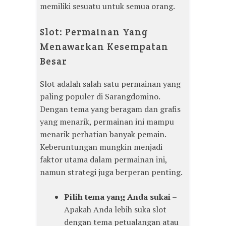
memiliki sesuatu untuk semua orang.
Slot: Permainan Yang
Menawarkan Kesempatan
Besar
Slot adalah salah satu permainan yang
paling populer di Sarangdomino.
Dengan tema yang beragam dan grafis
yang menarik, permainan ini mampu
menarik perhatian banyak pemain.
Keberuntungan mungkin menjadi
faktor utama dalam permainan ini,
namun strategi juga berperan penting.
Pilih tema yang Anda sukai
–
Apakah Anda lebih suka slot
dengan tema petualangan atau