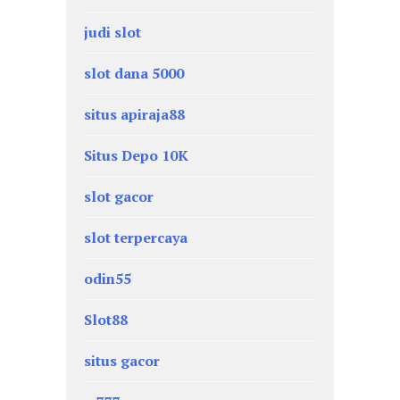
judi slot
slot dana 5000
situs apiraja88
Situs Depo 10K
slot gacor
slot terpercaya
odin55
Slot88
situs gacor