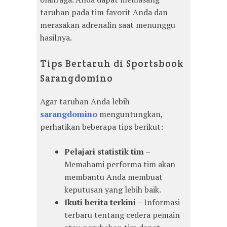
taruhan pada tim favorit Anda dan
merasakan adrenalin saat menunggu
hasilnya.
Tips Bertaruh di Sportsbook
Sarangdomino
Agar taruhan Anda lebih
sarangdomino
menguntungkan,
perhatikan beberapa tips berikut:
Pelajari statistik tim
–
Memahami performa tim akan
membantu Anda membuat
keputusan yang lebih baik.
Ikuti berita terkini
– Informasi
terbaru tentang cedera pemain