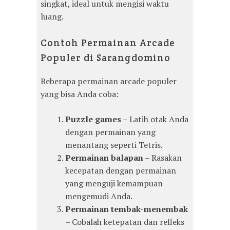
singkat, ideal untuk mengisi waktu
luang.
Contoh Permainan Arcade
Populer di Sarangdomino
Beberapa permainan arcade populer
yang bisa Anda coba:
Puzzle games
– Latih otak Anda
dengan permainan yang
menantang seperti Tetris.
Permainan balapan
– Rasakan
kecepatan dengan permainan
yang menguji kemampuan
mengemudi Anda.
Permainan tembak-menembak
– Cobalah ketepatan dan refleks