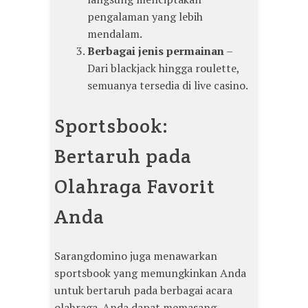
pengalaman yang lebih
mendalam.
Berbagai jenis permainan
–
Dari blackjack hingga roulette,
semuanya tersedia di live casino.
Sportsbook:
Bertaruh pada
Olahraga Favorit
Anda
Sarangdomino juga menawarkan
sportsbook yang memungkinkan Anda
untuk bertaruh pada berbagai acara
olahraga. Anda dapat memasang