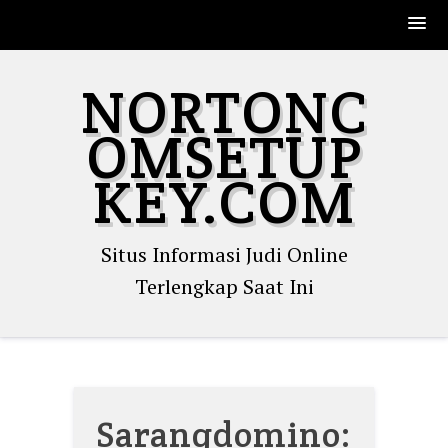
Skip
NORTONC
to
content
OMSETUP
KEY.COM
Situs Informasi Judi Online
Terlengkap Saat Ini
Sarangdomino: