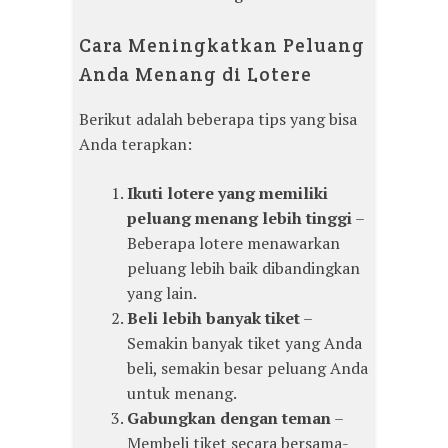
Cara Meningkatkan Peluang
Anda Menang di Lotere
Berikut adalah beberapa tips yang bisa
Anda terapkan:
Ikuti lotere yang memiliki
peluang menang lebih tinggi
–
Beberapa lotere menawarkan
peluang lebih baik dibandingkan
yang lain.
Beli lebih banyak tiket
–
Semakin banyak tiket yang Anda
beli, semakin besar peluang Anda
untuk menang.
Gabungkan dengan teman
–
Membeli tiket secara bersama-