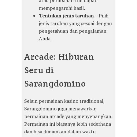
atau perubahan tim dapat
mempengaruhi hasil.
Tentukan jenis taruhan
– Pilih
jenis taruhan yang sesuai dengan
pengetahuan dan pengalaman
Anda.
Arcade: Hiburan
Seru di
Sarangdomino
Selain permainan kasino tradisional,
Sarangdomino juga menawarkan
permainan arcade yang menyenangkan.
Permainan ini biasanya lebih sederhana
dan bisa dimainkan dalam waktu