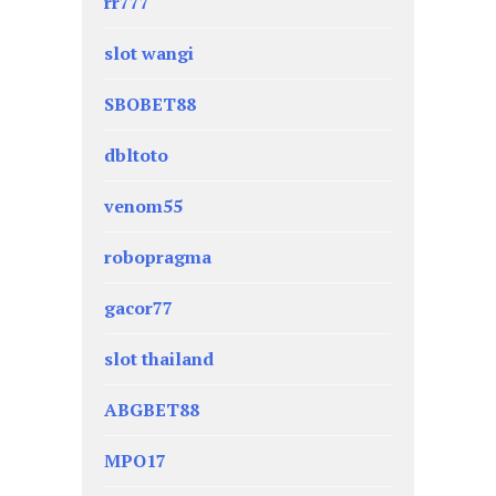
rr777
slot wangi
SBOBET88
dbltoto
venom55
robopragma
gacor77
slot thailand
ABGBET88
MPO17