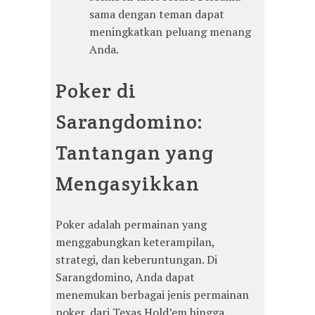
sama dengan teman dapat
meningkatkan peluang menang
Anda.
Poker di
Sarangdomino:
Tantangan yang
Mengasyikkan
Poker adalah permainan yang
menggabungkan keterampilan,
strategi, dan keberuntungan. Di
Sarangdomino, Anda dapat
menemukan berbagai jenis permainan
poker, dari Texas Hold’em hingga