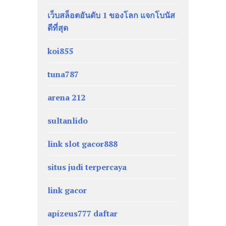
เว็บสล็อตอันดับ 1 ของโลก แจกโบนัส
ดีที่สุด
koi855
tuna787
arena 212
sultanlido
link slot gacor888
situs judi terpercaya
link gacor
apizeus777 daftar