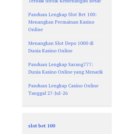
Terbaik untuk Kemenangan Besar
Panduan Lengkap Slot Bet 100:
Menangkan Permainan Kasino
Online
Menangkan Slot Depo 1000 di
Dunia Kasino Online
Panduan Lengkap Sarang777:
Dunia Kasino Online yang Menarik
Panduan Lengkap Casino Online
Tanggal 27-Jul-26
slot bet 100