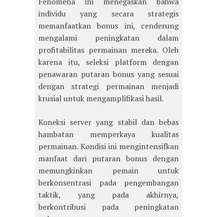
Fenomena ini menegaskan bahwa
individu yang secara strategis
memanfaatkan bonus ini, cenderung
mengalami peningkatan dalam
profitabilitas permainan mereka. Oleh
karena itu, seleksi platform dengan
penawaran putaran bonus yang sesuai
dengan strategi permainan menjadi
krusial untuk mengamplifikasi hasil.
Koneksi server yang stabil dan bebas
hambatan memperkaya kualitas
permainan. Kondisi ini mengintensifkan
manfaat dari putaran bonus dengan
memungkinkan pemain untuk
berkonsentrasi pada pengembangan
taktik, yang pada akhirnya,
berkontribusi pada peningkatan