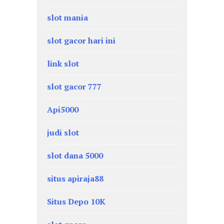
slot mania
slot gacor hari ini
link slot
slot gacor 777
Api5000
judi slot
slot dana 5000
situs apiraja88
Situs Depo 10K