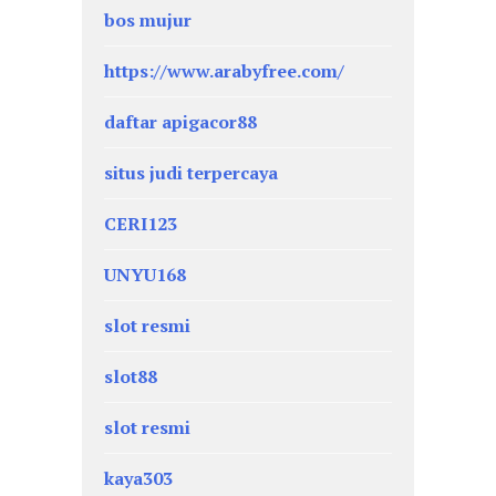
bos mujur
https://www.arabyfree.com/
daftar apigacor88
situs judi terpercaya
CERI123
UNYU168
slot resmi
slot88
slot resmi
kaya303