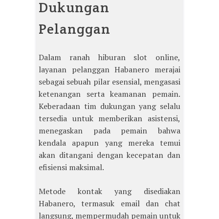
Dukungan
Pelanggan
Dalam ranah hiburan slot online,
layanan pelanggan Habanero merajai
sebagai sebuah pilar esensial, mengasasi
ketenangan serta keamanan pemain.
Keberadaan tim dukungan yang selalu
tersedia untuk memberikan asistensi,
menegaskan pada pemain bahwa
kendala apapun yang mereka temui
akan ditangani dengan kecepatan dan
efisiensi maksimal.
Metode kontak yang disediakan
Habanero, termasuk email dan chat
langsung, mempermudah pemain untuk