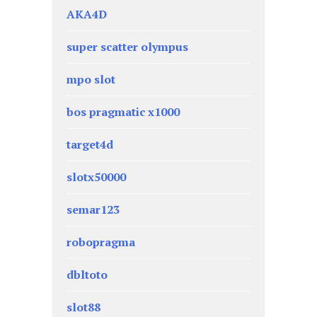
AKA4D
super scatter olympus
mpo slot
bos pragmatic x1000
target4d
slotx50000
semar123
robopragma
dbltoto
slot88