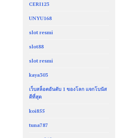
CERI123
UNYU168
slot resmi
slot88
slot resmi
kaya303
เว็บสล็อตอันดับ 1 ของโลก แจกโบนัส
ดีที่สุด
koi855
tuna787