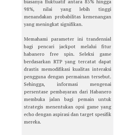
biasanya fluktuatif antara 85% hingga
98%, nilai yang lebih tinggi
menandakan probabilitas kemenangan
yang meningkat signifikan.
Memahami parameter ini trandensial
bagi pencari jackpot melalui fitur
habanero free spin. Seleksi game
berdasarkan RTP yang tercatat dapat
drastis memodifikasi kualitas interaksi
pengguna dengan permainan tersebut.
Sehingga, informasi mengenai
persentase pembayaran dari Habanero
membuka jalan bagi pemain untuk
strategis menentukan opsi game yang
echo dengan aspirasi dan target spesifik
mereka.