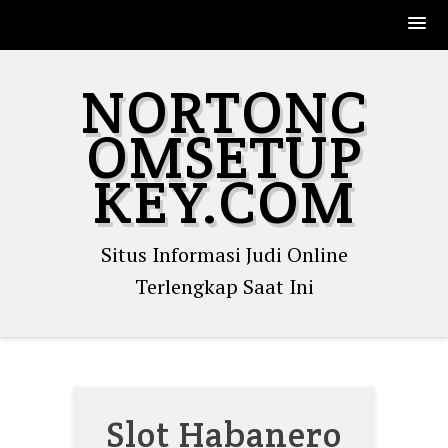
Skip
NORTONC
to
content
OMSETUP
KEY.COM
Situs Informasi Judi Online
Terlengkap Saat Ini
Slot Habanero