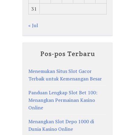
31
« Jul
Pos-pos Terbaru
Menemukan Situs Slot Gacor
Terbaik untuk Kemenangan Besar
Panduan Lengkap Slot Bet 100:
Menangkan Permainan Kasino
Online
Menangkan Slot Depo 1000 di
Dunia Kasino Online