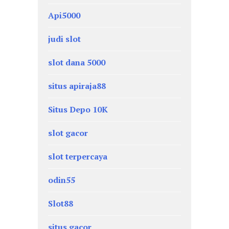
Api5000
judi slot
slot dana 5000
situs apiraja88
Situs Depo 10K
slot gacor
slot terpercaya
odin55
Slot88
situs gacor