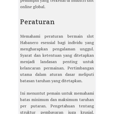
pemimpin yang terkenal di industri slot
online global.
Peraturan
Memahami peraturan bermain slot
Habanero esensial bagi individu yang
mengharapkan pengalaman unggul.
Syarat dan ketentuan yang ditetapkan
menjadi landasan penting untuk
kelancaran permainan. Pertimbangan
utama dalam aturan dasar meliputi
batasan taruhan yang ditetapkan.
Ini menuntut pemain untuk memahami
batas minimum dan maksimum taruhan
per putaran. Pengetahuan tentang
struktur pembayaran juga krusial.