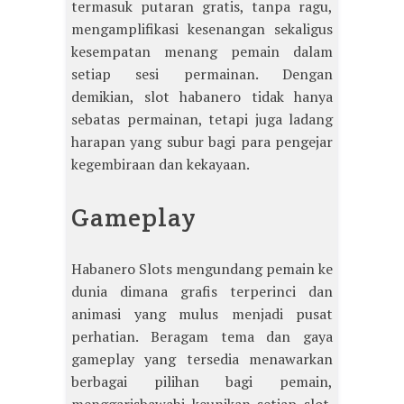
termasuk putaran gratis, tanpa ragu,
mengamplifikasi kesenangan sekaligus
kesempatan menang pemain dalam
setiap sesi permainan. Dengan
demikian, slot habanero tidak hanya
sebatas permainan, tetapi juga ladang
harapan yang subur bagi para pengejar
kegembiraan dan kekayaan.
Gameplay
Habanero Slots mengundang pemain ke
dunia dimana grafis terperinci dan
animasi yang mulus menjadi pusat
perhatian. Beragam tema dan gaya
gameplay yang tersedia menawarkan
berbagai pilihan bagi pemain,
menggarisbawahi keunikan setiap slot.