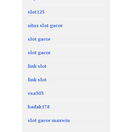
slot123
situs slot gacor
slot gacor
slot gacor
link slot
link slot
exa303
badak178
slot gacor maxwin