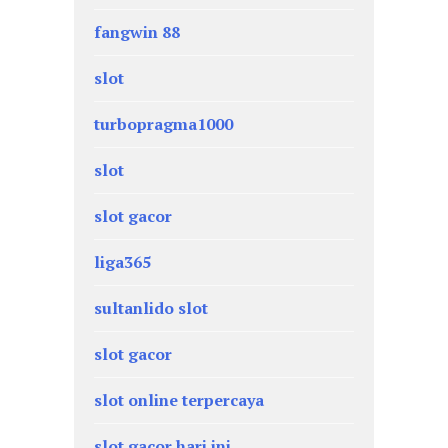
fangwin 88
slot
turbopragma1000
slot
slot gacor
liga365
sultanlido slot
slot gacor
slot online terpercaya
slot gacor hari ini