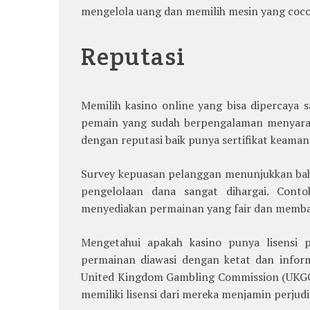
mengelola uang dan memilih mesin yang cocok
Reputasi
Memilih kasino online yang bisa dipercaya 
pemain yang sudah berpengalaman menyaran
dengan reputasi baik punya sertifikat keamanan
Survey kepuasan pelanggan menunjukkan bah
pengelolaan dana sangat dihargai. Cont
menyediakan permainan yang fair dan memba
Mengetahui apakah kasino punya lisensi p
permainan diawasi dengan ketat dan infor
United Kingdom Gambling Commission (UKGC) 
memiliki lisensi dari mereka menjamin perjud