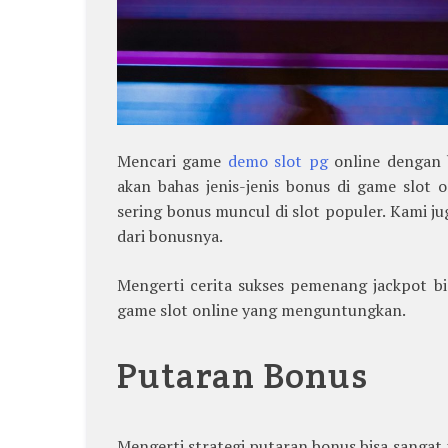
Mencari game
demo slot pg
online dengan 
akan bahas jenis-jenis bonus di game slot o
sering bonus muncul di slot populer. Kami j
dari bonusnya.
Mengerti cerita sukses pemenang jackpot bis
game slot online yang menguntungkan.
Putaran Bonus
Mengerti strategi putaran bonus bisa sangat