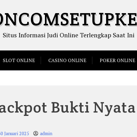
ONCOMSETUPKE
Situs Informasi Judi Online Terlengkap Saat Ini
SLOT ONLINE
CASINO ONLINE
POKER ONLINE
ackpot Bukti Nyata
30 Januari 2025
admin