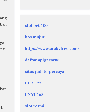
yang
mbah
slot bet 100
bos mujur
ngan
https://www.arabyfree.com/
antu
daftar apigacor88
situs judi terpercaya
CERI123
rkan
UNYU168
slot resmi
ebih