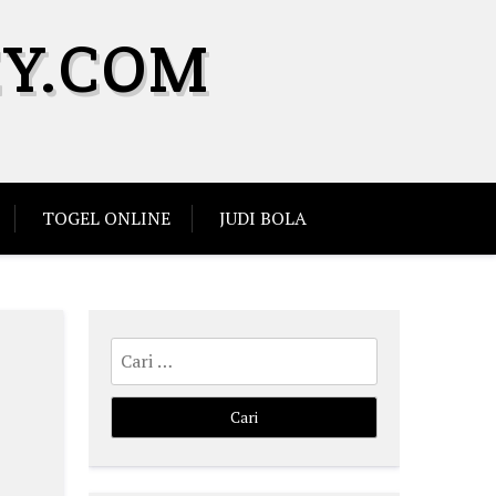
Y.COM
TOGEL ONLINE
JUDI BOLA
Cari
untuk: