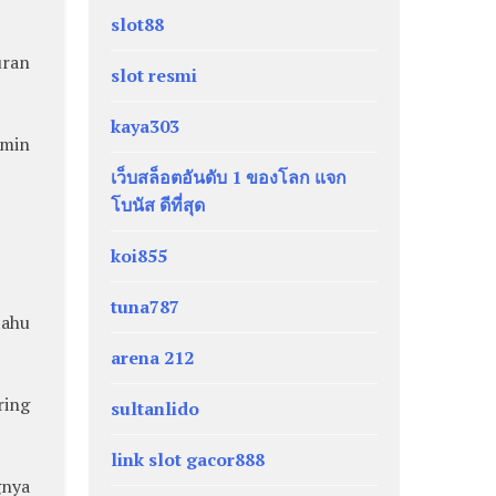
slot88
uran
slot resmi
kaya303
amin
เว็บสล็อตอันดับ 1 ของโลก แจก
โบนัส ดีที่สุด
koi855
tuna787
tahu
arena 212
ring
sultanlido
link slot gacor888
gnya