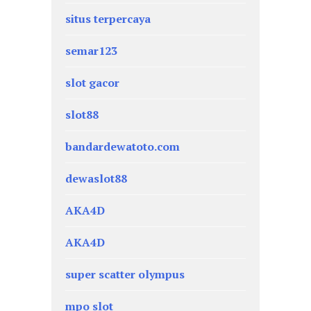
situs terpercaya
semar123
slot gacor
slot88
bandardewatoto.com
dewaslot88
AKA4D
AKA4D
super scatter olympus
mpo slot