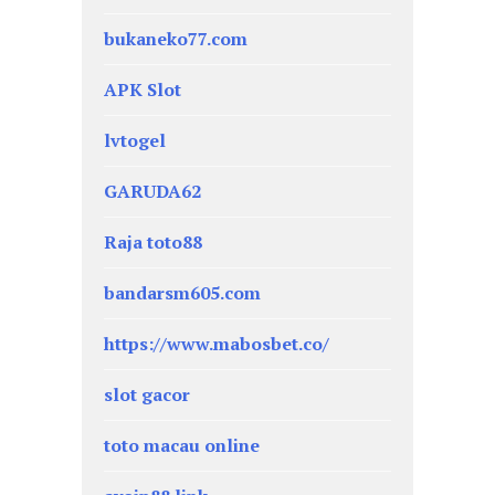
bukaneko77.com
APK Slot
lvtogel
GARUDA62
Raja toto88
bandarsm605.com
https://www.mabosbet.co/
slot gacor
toto macau online