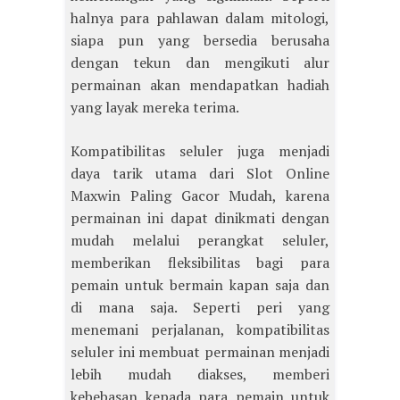
halnya para pahlawan dalam mitologi,
siapa pun yang bersedia berusaha
dengan tekun dan mengikuti alur
permainan akan mendapatkan hadiah
yang layak mereka terima.
Kompatibilitas seluler juga menjadi
daya tarik utama dari Slot Online
Maxwin Paling Gacor Mudah, karena
permainan ini dapat dinikmati dengan
mudah melalui perangkat seluler,
memberikan fleksibilitas bagi para
pemain untuk bermain kapan saja dan
di mana saja. Seperti peri yang
menemani perjalanan, kompatibilitas
seluler ini membuat permainan menjadi
lebih mudah diakses, memberi
kebebasan kepada para pemain untuk