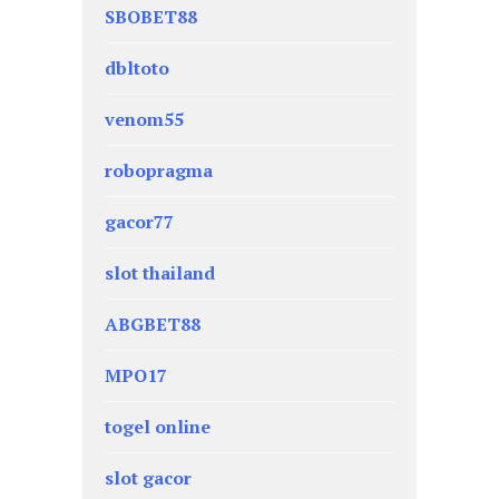
SBOBET88
dbltoto
venom55
robopragma
gacor77
slot thailand
ABGBET88
MPO17
togel online
slot gacor