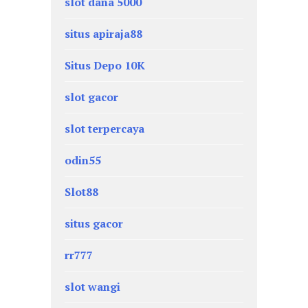
slot dana 5000
situs apiraja88
Situs Depo 10K
slot gacor
slot terpercaya
odin55
Slot88
situs gacor
rr777
slot wangi