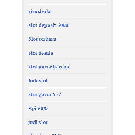
virusbola
slot deposit 5000
Slot terbaru
slot mania
slot gacor hari ini
link slot
slot gacor 777
Api5000
judi slot