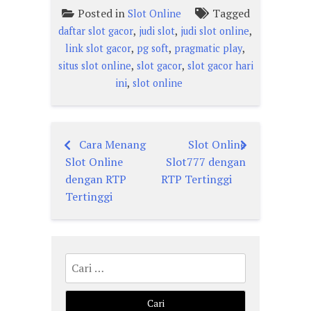
Posted in
Tagged
Slot Online
,
,
,
daftar slot gacor
judi slot
judi slot online
,
,
,
link slot gacor
pg soft
pragmatic play
,
,
situs slot online
slot gacor
slot gacor hari
,
ini
slot online
Cara Menang
Slot Online
Navigasi
Slot Online
Slot777 dengan
pos
dengan RTP
RTP Tertinggi
Tertinggi
Cari
untuk: