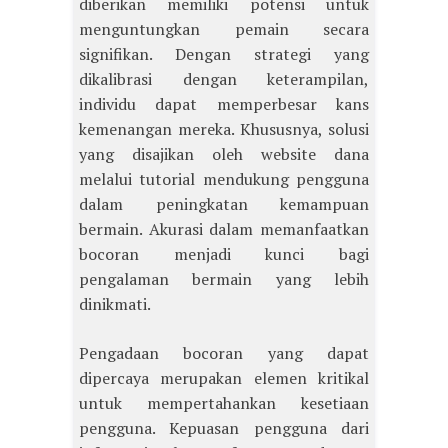
diberikan memiliki potensi untuk
menguntungkan pemain secara
signifikan. Dengan strategi yang
dikalibrasi dengan keterampilan,
individu dapat memperbesar kans
kemenangan mereka. Khususnya, solusi
yang disajikan oleh website dana
melalui tutorial mendukung pengguna
dalam peningkatan kemampuan
bermain. Akurasi dalam memanfaatkan
bocoran menjadi kunci bagi
pengalaman bermain yang lebih
dinikmati.
Pengadaan bocoran yang dapat
dipercaya merupakan elemen kritikal
untuk mempertahankan kesetiaan
pengguna. Kepuasan pengguna dari