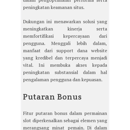
peningkatan keamanan situs.
Dukungan ini menawarkan solusi yang
meningkatkan kinerja serta
memfortifikasi kepercayaan dari
pengguna. Menggali lebih dalam,
manfaat dari support dana website
yang kredibel dan terpercaya menjadi
vital. Ini membuka akses kepada
peningkatan substansial dalam hal
pengalaman pengguna dan kepuasan.
Putaran Bonus
Fitur putaran bonus dalam permainan
slot diperkenalkan sebagai elemen yang
merangsang minat pemain. Di dalam