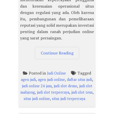
dan kesesuaian operasional situs
dengan regulasi yang ada. Oleh karena
itu, pembangunan dan pemeliharaan
reputasi yang solid merupakan investasi
penting dalam ranah perjudian online
yang sarat persaingan.
"Website
Continue Reading
Slot
Legal
Support
Posted in
Tagged
Judi Online
Dana"
,
,
,
agen judi
agen judi online
daftar situs judi
,
,
judi online 24 jam
judi slot demo
judi slot
,
,
,
mahjong
judi slot terpercaya
judi slot zeus
,
situs judi online
situs judi terpercaya