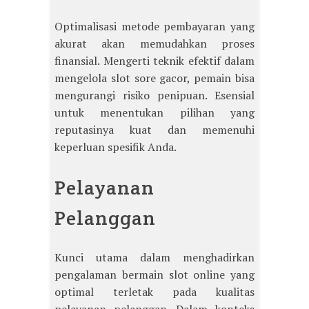
Optimalisasi metode pembayaran yang
akurat akan memudahkan proses
finansial. Mengerti teknik efektif dalam
mengelola slot sore gacor, pemain bisa
mengurangi risiko penipuan. Esensial
untuk menentukan pilihan yang
reputasinya kuat dan memenuhi
keperluan spesifik Anda.
Pelayanan
Pelanggan
Kunci utama dalam menghadirkan
pengalaman bermain slot online yang
optimal terletak pada kualitas
pelayanan pelanggan. Dalam konteks