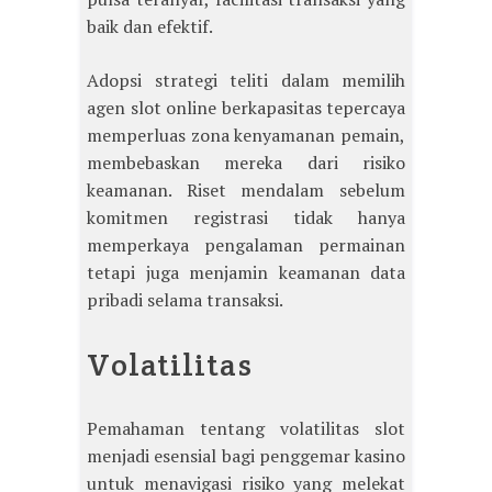
baik dan efektif.
Adopsi strategi teliti dalam memilih
agen slot online berkapasitas tepercaya
memperluas zona kenyamanan pemain,
membebaskan mereka dari risiko
keamanan. Riset mendalam sebelum
komitmen registrasi tidak hanya
memperkaya pengalaman permainan
tetapi juga menjamin keamanan data
pribadi selama transaksi.
Volatilitas
Pemahaman tentang volatilitas slot
menjadi esensial bagi penggemar kasino
untuk menavigasi risiko yang melekat