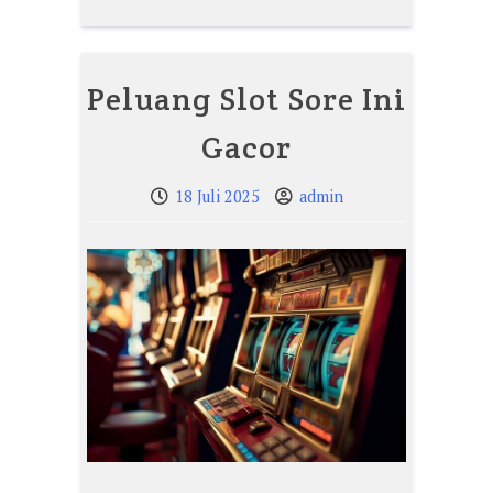
Peluang Slot Sore Ini
Gacor
18 Juli 2025
admin