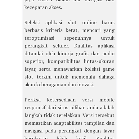
kecepatan akses.
Seleksi aplikasi slot online harus
berbasis kriteria ketat, mencari yang
teroptimisasi sepenuhnya untuk
perangkat seluler. Kualitas aplikasi
ditandai oleh kinerja grafis dan audio
superior, kompatibilitas lintas-ukuran
layar, serta menawarkan koleksi game
slot terkini untuk memenuhi dahaga
akan keberagaman dan inovasi.
Periksa ketersediaan versi mobile
responsif dari situs pilihan anda adalah
langkah tidak terelakkan. Versi tersebut
memastikan adaptabilitas tampilan dan
navigasi pada perangkat dengan layar
berukuran lebih kecil. Kualitas