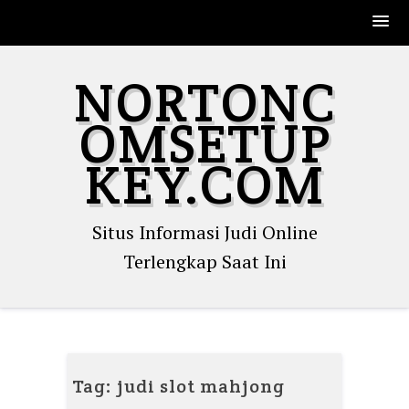
Skip
NORTONC
to
content
OMSETUP
KEY.COM
Situs Informasi Judi Online
Terlengkap Saat Ini
Tag:
judi slot mahjong