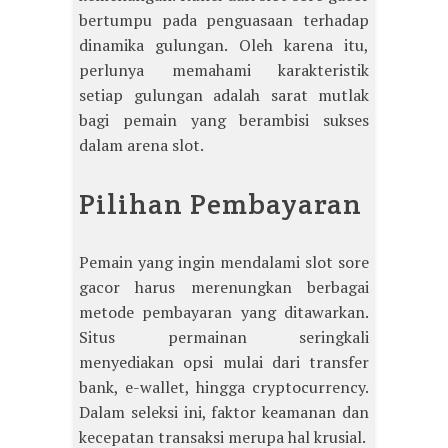
bertumpu pada penguasaan terhadap
dinamika gulungan. Oleh karena itu,
perlunya memahami karakteristik
setiap gulungan adalah sarat mutlak
bagi pemain yang berambisi sukses
dalam arena slot.
Pilihan Pembayaran
Pemain yang ingin mendalami slot sore
gacor harus merenungkan berbagai
metode pembayaran yang ditawarkan.
Situs permainan seringkali
menyediakan opsi mulai dari transfer
bank, e-wallet, hingga cryptocurrency.
Dalam seleksi ini, faktor keamanan dan
kecepatan transaksi merupa hal krusial.