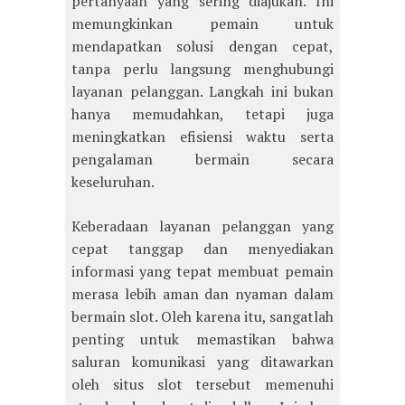
pertanyaan yang sering diajukan. Ini
memungkinkan pemain untuk
mendapatkan solusi dengan cepat,
tanpa perlu langsung menghubungi
layanan pelanggan. Langkah ini bukan
hanya memudahkan, tetapi juga
meningkatkan efisiensi waktu serta
pengalaman bermain secara
keseluruhan.
Keberadaan layanan pelanggan yang
cepat tanggap dan menyediakan
informasi yang tepat membuat pemain
merasa lebih aman dan nyaman dalam
bermain slot. Oleh karena itu, sangatlah
penting untuk memastikan bahwa
saluran komunikasi yang ditawarkan
oleh situs slot tersebut memenuhi