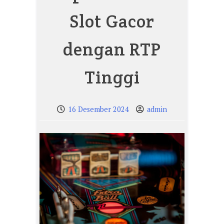
Slot Gacor
dengan RTP
Tinggi
16 Desember 2024
admin