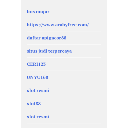
bos mujur
https://www.arabyfree.com/
daftar apigacor88
situs judi terpercaya
CERI123
UNYU168
slot resmi
slot88
slot resmi