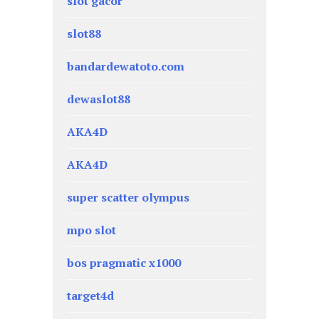
slot gacor
slot88
bandardewatoto.com
dewaslot88
AKA4D
AKA4D
super scatter olympus
mpo slot
bos pragmatic x1000
target4d