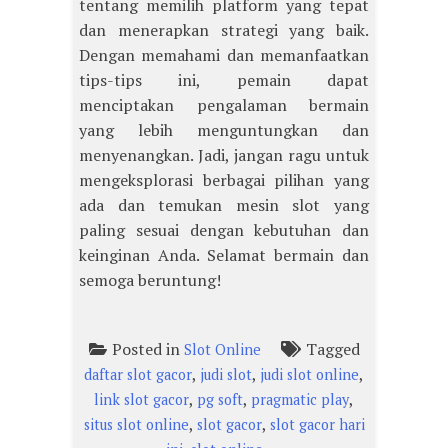
tentang memilih platform yang tepat
dan menerapkan strategi yang baik.
Dengan memahami dan memanfaatkan
tips-tips ini, pemain dapat
menciptakan pengalaman bermain
yang lebih menguntungkan dan
menyenangkan. Jadi, jangan ragu untuk
mengeksplorasi berbagai pilihan yang
ada dan temukan mesin slot yang
paling sesuai dengan kebutuhan dan
keinginan Anda. Selamat bermain dan
semoga beruntung!
Posted in
Tagged
Slot Online
,
,
,
daftar slot gacor
judi slot
judi slot online
,
,
,
link slot gacor
pg soft
pragmatic play
,
,
situs slot online
slot gacor
slot gacor hari