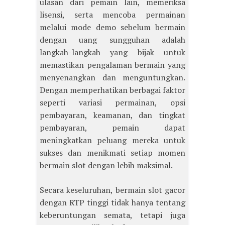
ulasan dari pemain lain, memeriksa
lisensi, serta mencoba permainan
melalui mode demo sebelum bermain
dengan uang sungguhan adalah
langkah-langkah yang bijak untuk
memastikan pengalaman bermain yang
menyenangkan dan menguntungkan.
Dengan memperhatikan berbagai faktor
seperti variasi permainan, opsi
pembayaran, keamanan, dan tingkat
pembayaran, pemain dapat
meningkatkan peluang mereka untuk
sukses dan menikmati setiap momen
bermain slot dengan lebih maksimal.
Secara keseluruhan, bermain slot gacor
dengan RTP tinggi tidak hanya tentang
keberuntungan semata, tetapi juga