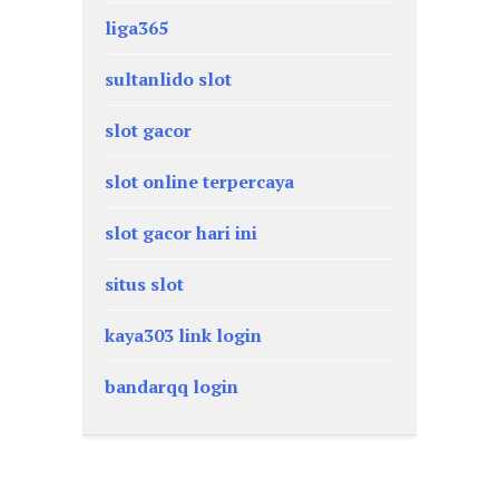
liga365
sultanlido slot
slot gacor
slot online terpercaya
slot gacor hari ini
situs slot
kaya303 link login
bandarqq login