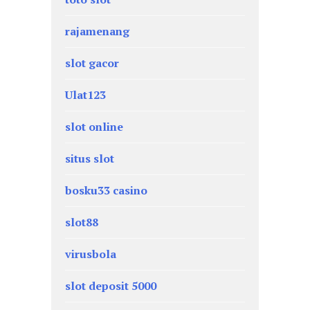
rajamenang
slot gacor
Ulat123
slot online
situs slot
bosku33 casino
slot88
virusbola
slot deposit 5000