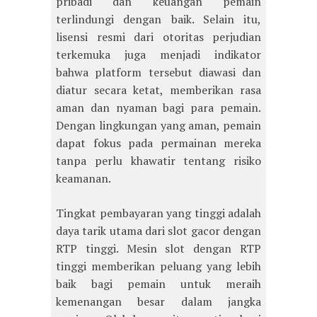
pribadi dan keuangan pemain
terlindungi dengan baik. Selain itu,
lisensi resmi dari otoritas perjudian
terkemuka juga menjadi indikator
bahwa platform tersebut diawasi dan
diatur secara ketat, memberikan rasa
aman dan nyaman bagi para pemain.
Dengan lingkungan yang aman, pemain
dapat fokus pada permainan mereka
tanpa perlu khawatir tentang risiko
keamanan.
Tingkat pembayaran yang tinggi adalah
daya tarik utama dari slot gacor dengan
RTP tinggi. Mesin slot dengan RTP
tinggi memberikan peluang yang lebih
baik bagi pemain untuk meraih
kemenangan besar dalam jangka