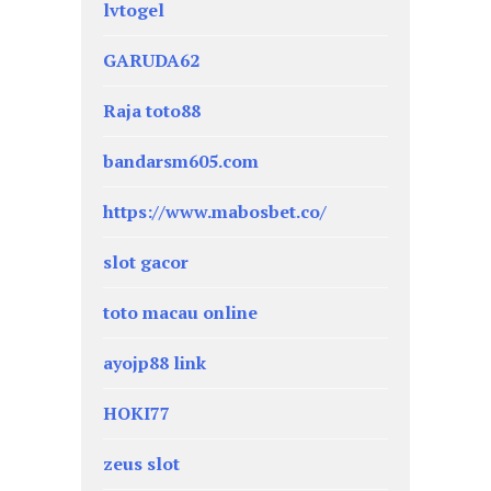
lvtogel
GARUDA62
Raja toto88
bandarsm605.com
https://www.mabosbet.co/
slot gacor
toto macau online
ayojp88 link
HOKI77
zeus slot