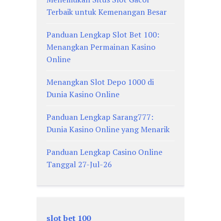
Terbaik untuk Kemenangan Besar
Panduan Lengkap Slot Bet 100:
Menangkan Permainan Kasino
Online
Menangkan Slot Depo 1000 di
Dunia Kasino Online
Panduan Lengkap Sarang777:
Dunia Kasino Online yang Menarik
Panduan Lengkap Casino Online
Tanggal 27-Jul-26
slot bet 100