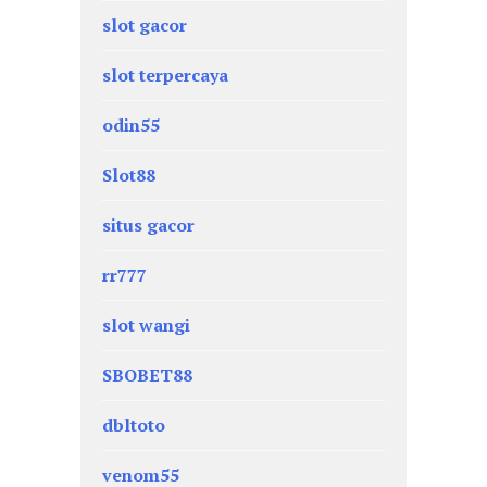
slot gacor
slot terpercaya
odin55
Slot88
situs gacor
rr777
slot wangi
SBOBET88
dbltoto
venom55