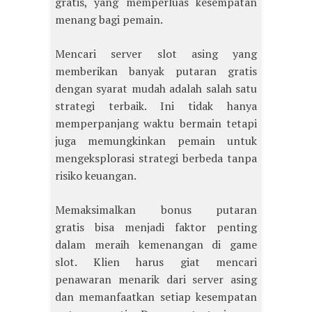
gratis, yang memperluas kesempatan
menang bagi pemain.
Mencari server slot asing yang
memberikan banyak putaran gratis
dengan syarat mudah adalah salah satu
strategi terbaik. Ini tidak hanya
memperpanjang waktu bermain tetapi
juga memungkinkan pemain untuk
mengeksplorasi strategi berbeda tanpa
risiko keuangan.
Memaksimalkan bonus putaran
gratis bisa menjadi faktor penting
dalam meraih kemenangan di game
slot. Klien harus giat mencari
penawaran menarik dari server asing
dan memanfaatkan setiap kesempatan