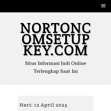
Skip
NORTONC
to
content
OMSETUP
KEY.COM
Situs Informasi Judi Online
Terlengkap Saat Ini
Hari:
12 April 2025