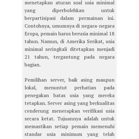
menetapkan aturan soal usia minimal
yang diperbolehkan untuk
berpartisipasi dalam permainan ini.
Contohnya, umumnya di negara-negara
Eropa, pemain harus berusia minimal 18
tahun. Namun, di Amerika Serikat, usia
minimal seringkali ditetapkan menjadi
21 tahun, tergantung pada negara
bagian.
Pemilihan server, baik asing maupun
lokal, menuntut perhatian pada
penegakan batas usia yang mereka
tetapkan. Server asing yang berkualitas
cenderung menerapkan verifikasi usia
secara ketat. Tujuannya adalah untuk
memastikan setiap pemain memenuhi
standar usia minimum yang telah