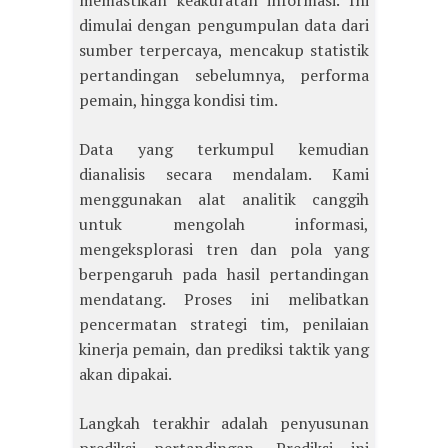
dimulai dengan pengumpulan data dari
sumber terpercaya, mencakup statistik
pertandingan sebelumnya, performa
pemain, hingga kondisi tim.
Data yang terkumpul kemudian
dianalisis secara mendalam. Kami
menggunakan alat analitik canggih
untuk mengolah informasi,
mengeksplorasi tren dan pola yang
berpengaruh pada hasil pertandingan
mendatang. Proses ini melibatkan
pencermatan strategi tim, penilaian
kinerja pemain, dan prediksi taktik yang
akan dipakai.
Langkah terakhir adalah penyusunan
prediksi pertandingan. Prediksi ini