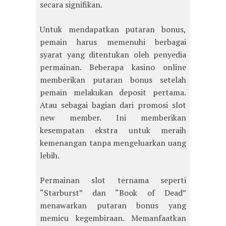
secara signifikan.
Untuk mendapatkan putaran bonus,
pemain harus memenuhi berbagai
syarat yang ditentukan oleh penyedia
permainan. Beberapa kasino online
memberikan putaran bonus setelah
pemain melakukan deposit pertama.
Atau sebagai bagian dari promosi slot
new member. Ini memberikan
kesempatan ekstra untuk meraih
kemenangan tanpa mengeluarkan uang
lebih.
Permainan slot ternama seperti
“Starburst” dan “Book of Dead”
menawarkan putaran bonus yang
memicu kegembiraan. Memanfaatkan