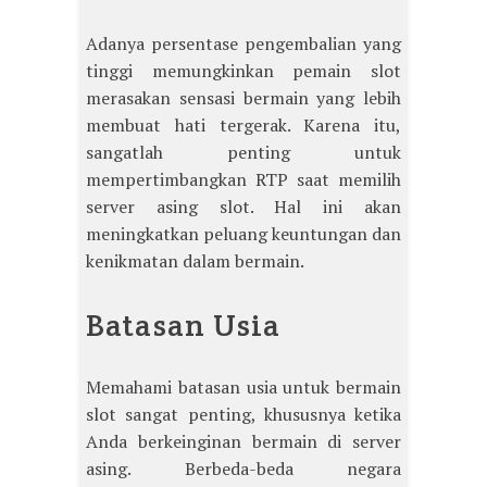
Adanya persentase pengembalian yang
tinggi memungkinkan pemain slot
merasakan sensasi bermain yang lebih
membuat hati tergerak. Karena itu,
sangatlah penting untuk
mempertimbangkan RTP saat memilih
server asing slot. Hal ini akan
meningkatkan peluang keuntungan dan
kenikmatan dalam bermain.
Batasan Usia
Memahami batasan usia untuk bermain
slot sangat penting, khususnya ketika
Anda berkeinginan bermain di server
asing. Berbeda-beda negara