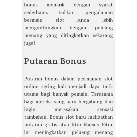
bonus menarik dengan syarat
sederhana. Jadikan pengalaman
bermain slot Anda lebih
menguntungkan dengan peluang
menang yang ditingkatkan sekarang
juga!
Putaran Bonus
Putaran bonus dalam permainan slot
online sering kali menjadi daya tarik
utama bagi banyak pemain. Terutama
bagi mereka yang baru bergabung dan
ingin merasakan sensasi
tambahan. Bonus slot baru melibatkan
putaran gratis atau fitur khusus. Fitur
ini meningkatkan peluang menang