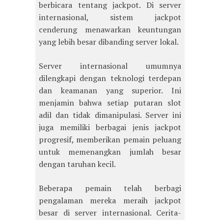
berbicara tentang jackpot. Di server
internasional, sistem jackpot
cenderung menawarkan keuntungan
yang lebih besar dibanding server lokal.
Server internasional umumnya
dilengkapi dengan teknologi terdepan
dan keamanan yang superior. Ini
menjamin bahwa setiap putaran slot
adil dan tidak dimanipulasi. Server ini
juga memiliki berbagai jenis jackpot
progresif, memberikan pemain peluang
untuk memenangkan jumlah besar
dengan taruhan kecil.
Beberapa pemain telah berbagi
pengalaman mereka meraih jackpot
besar di server internasional. Cerita-