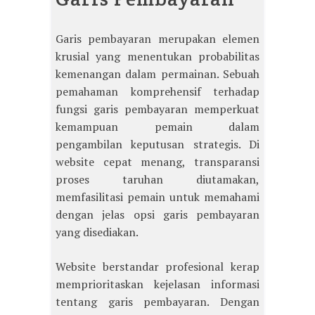
Garis pembayaran merupakan elemen
krusial yang menentukan probabilitas
kemenangan dalam permainan. Sebuah
pemahaman komprehensif terhadap
fungsi garis pembayaran memperkuat
kemampuan pemain dalam
pengambilan keputusan strategis. Di
website cepat menang, transparansi
proses taruhan diutamakan,
memfasilitasi pemain untuk memahami
dengan jelas opsi garis pembayaran
yang disediakan.
Website berstandar profesional kerap
memprioritaskan kejelasan informasi
tentang garis pembayaran. Dengan