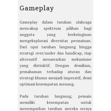
Gameplay
Gameplay dalam taruhan olahraga
mencakup spektrum pilihan bagi
anggota yang berkeinginan
mengeksplorasi diversitas permainan.
Dari opsi taruhan langsung hingga
strategi over/under dan handicap, tiap
alternatif menawarkan mekanisme
yang distinktif. Dengan demikian,
pemahaman terhadap aturan dan
strategi khusus menjadi imperatif, demi
optimasi kesempatan menang.
Pada taruhan langsung, pemain
memiliki kesempatan untuk
menempatkan taruhan mereka seraya