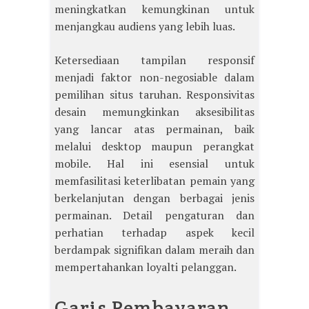
meningkatkan kemungkinan untuk
menjangkau audiens yang lebih luas.
Ketersediaan tampilan responsif
menjadi faktor non-negosiable dalam
pemilihan situs taruhan. Responsivitas
desain memungkinkan aksesibilitas
yang lancar atas permainan, baik
melalui desktop maupun perangkat
mobile. Hal ini esensial untuk
memfasilitasi keterlibatan pemain yang
berkelanjutan dengan berbagai jenis
permainan. Detail pengaturan dan
perhatian terhadap aspek kecil
berdampak signifikan dalam meraih dan
mempertahankan loyalti pelanggan.
Garis Pembayaran