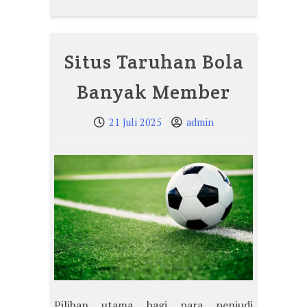
Situs Taruhan Bola
Banyak Member
21 Juli 2025
admin
Pilihan utama bagi para penjudi