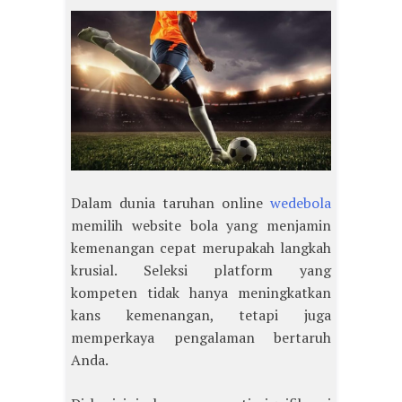
Dalam dunia taruhan online
wedebola
memilih website bola yang menjamin
kemenangan cepat merupakah langkah
krusial. Seleksi platform yang
kompeten tidak hanya meningkatkan
kans kemenangan, tetapi juga
memperkaya pengalaman bertaruh
Anda.