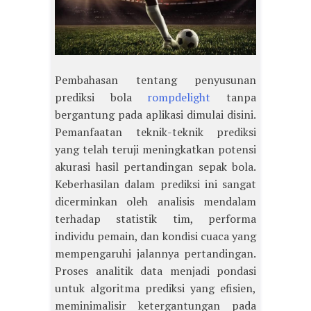
Pembahasan tentang penyusunan
prediksi bola
rompdelight
tanpa
bergantung pada aplikasi dimulai disini.
Pemanfaatan teknik-teknik prediksi
yang telah teruji meningkatkan potensi
akurasi hasil pertandingan sepak bola.
Keberhasilan dalam prediksi ini sangat
dicerminkan oleh analisis mendalam
terhadap statistik tim, performa
individu pemain, dan kondisi cuaca yang
mempengaruhi jalannya pertandingan.
Proses analitik data menjadi pondasi
untuk algoritma prediksi yang efisien,
meminimalisir ketergantungan pada