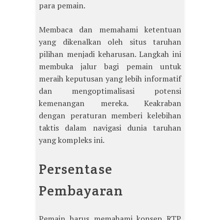
para pemain.
Membaca dan memahami ketentuan
yang dikenalkan oleh situs taruhan
pilihan menjadi keharusan. Langkah ini
membuka jalur bagi pemain untuk
meraih keputusan yang lebih informatif
dan mengoptimalisasi potensi
kemenangan mereka. Keakraban
dengan peraturan memberi kelebihan
taktis dalam navigasi dunia taruhan
yang kompleks ini.
Persentase
Pembayaran
Pemain harus memahami konsep RTP