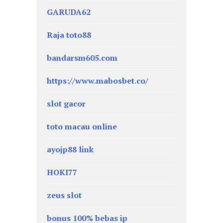
GARUDA62
Raja toto88
bandarsm605.com
https://www.mabosbet.co/
slot gacor
toto macau online
ayojp88 link
HOKI77
zeus slot
bonus 100% bebas ip