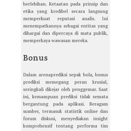
berlebihan. Ketaatan pada prinsip dan
etika yang kredibel secara langsung
memperkuat reputasi analis. Ini
menempatkannya sebagai entitas yang
dihargai dan dipercaya di mata publik,
memperkaya wawasan mereka.
Bonus
Dalam arenaprediksi sepak bola, bonus
prediksi memegang peran krusial,
seringkali dikejar oleh penggemar. Saat
ini, kemampuan prediksi tidak semata
bergantung pada aplikasi. Beragam
sumber, termasuk statistik online dan
forum diskusi, menyediakan insight
komprehensif tentang performa tim