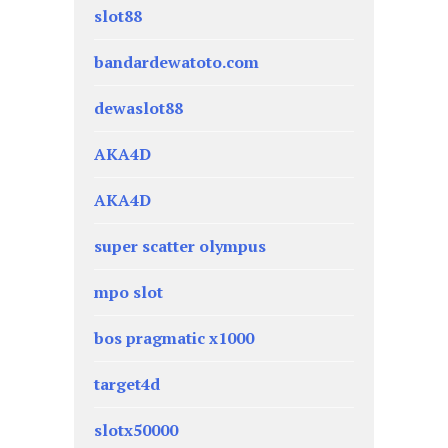
slot88
bandardewatoto.com
dewaslot88
AKA4D
AKA4D
super scatter olympus
mpo slot
bos pragmatic x1000
target4d
slotx50000