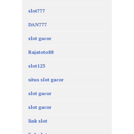
slot777
DAN777
slot gacor
Rajatoto88
slot123
situs slot gacor
slot gacor
slot gacor
link slot