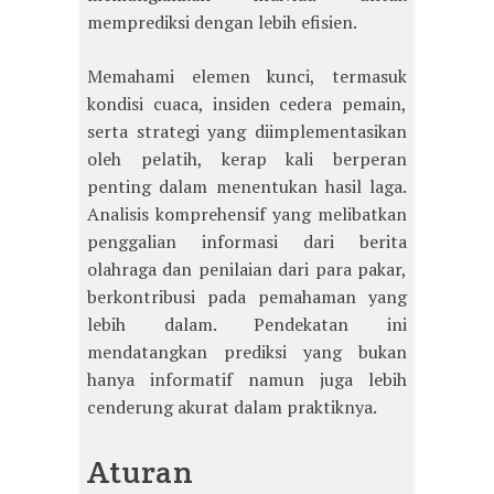
memprediksi dengan lebih efisien.
Memahami elemen kunci, termasuk
kondisi cuaca, insiden cedera pemain,
serta strategi yang diimplementasikan
oleh pelatih, kerap kali berperan
penting dalam menentukan hasil laga.
Analisis komprehensif yang melibatkan
penggalian informasi dari berita
olahraga dan penilaian dari para pakar,
berkontribusi pada pemahaman yang
lebih dalam. Pendekatan ini
mendatangkan prediksi yang bukan
hanya informatif namun juga lebih
cenderung akurat dalam praktiknya.
Aturan