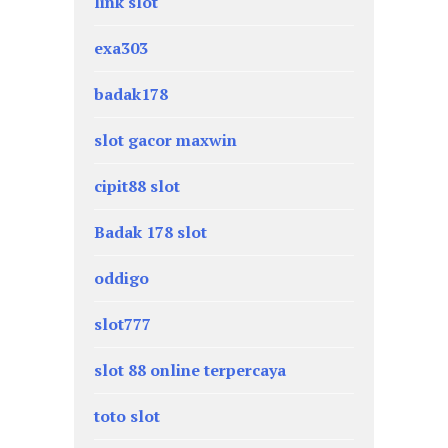
link slot
exa303
badak178
slot gacor maxwin
cipit88 slot
Badak 178 slot
oddigo
slot777
slot 88 online terpercaya
toto slot