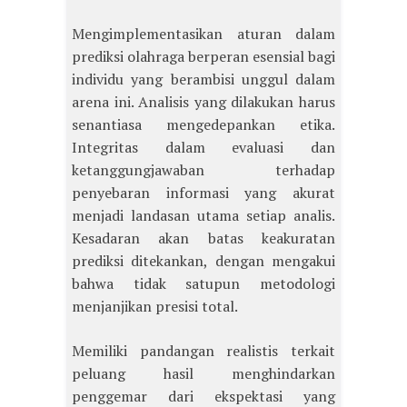
Mengimplementasikan aturan dalam
prediksi olahraga berperan esensial bagi
individu yang berambisi unggul dalam
arena ini. Analisis yang dilakukan harus
senantiasa mengedepankan etika.
Integritas dalam evaluasi dan
ketanggungjawaban terhadap
penyebaran informasi yang akurat
menjadi landasan utama setiap analis.
Kesadaran akan batas keakuratan
prediksi ditekankan, dengan mengakui
bahwa tidak satupun metodologi
menjanjikan presisi total.
Memiliki pandangan realistis terkait
peluang hasil menghindarkan
penggemar dari ekspektasi yang