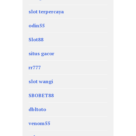
slot terpercaya
odin55
Slot88
situs gacor
rr777
slot wangi
SBOBET88
dbltoto
venom55