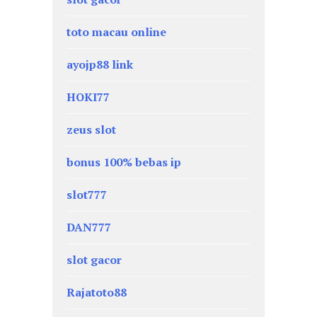
toto macau online
ayojp88 link
HOKI77
zeus slot
bonus 100% bebas ip
slot777
DAN777
slot gacor
Rajatoto88