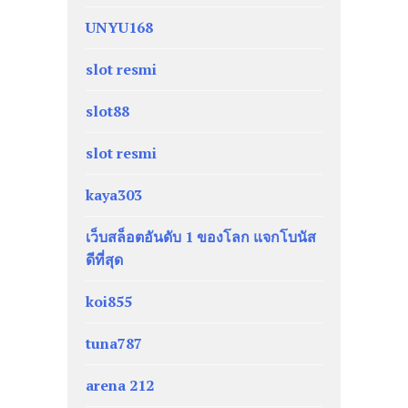
UNYU168
slot resmi
slot88
slot resmi
kaya303
เว็บสล็อตอันดับ 1 ของโลก แจกโบนัส
ดีที่สุด
koi855
tuna787
arena 212