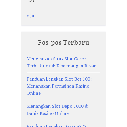
31
« Jul
Pos-pos Terbaru
Menemukan Situs Slot Gacor
Terbaik untuk Kemenangan Besar
Panduan Lengkap Slot Bet 100:
Menangkan Permainan Kasino
Online
Menangkan Slot Depo 1000 di
Dunia Kasino Online
Panduan Lengkap Sarang777: