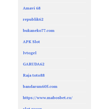
Amavi 68
republik62
bukaneko77.com
APK Slot
lvtogel
GARUDA62
Raja toto88
bandarsm605.com
https://www.mabosbet.co/
slot gacor