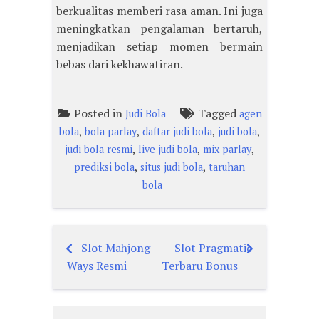
berkualitas memberi rasa aman. Ini juga
meningkatkan pengalaman bertaruh,
menjadikan setiap momen bermain
bebas dari kekhawatiran.
Posted in
Tagged
Judi Bola
agen
,
,
,
,
bola
bola parlay
daftar judi bola
judi bola
,
,
,
judi bola resmi
live judi bola
mix parlay
,
,
prediksi bola
situs judi bola
taruhan
bola
Slot Mahjong
Slot Pragmatic
Navigasi
Ways Resmi
Terbaru Bonus
pos