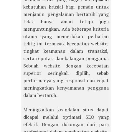
kebutuhan krusial bagi pemain untuk
menjamin pengalaman bertaruh yang
tidak hanya aman tetapi juga
menguntungkan. Ada beberapa kriteria
utama yang memerlukan perhatian
teliti; ini termasuk kecepatan website,
tingkat keamanan dalam transaksi,
serta reputasi dan kalangan pengguna.
Sebuah website dengan kecepatan
superior seringkali dipilih, sebab
performanya yang responsif dan cepat
meningkatkan kenyamanan pengguna
dalam bertaruh.
Meningkatkan keandalan situs dapat
dicapai melalui optimasi SEO yang
efektif. Dengan dukungan dari para
profesional dalam pembuatan website,