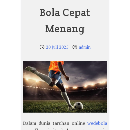
Bola Cepat
Menang
20 Juli 2025
admin
Dalam dunia taruhan online
wedebola