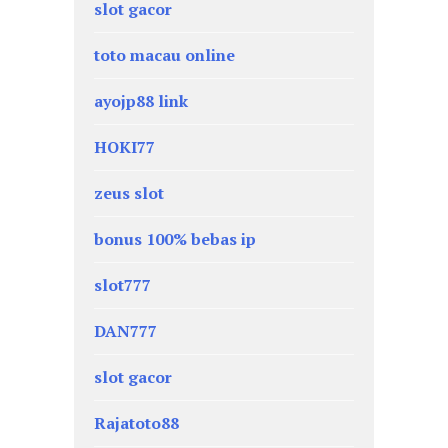
slot gacor
toto macau online
ayojp88 link
HOKI77
zeus slot
bonus 100% bebas ip
slot777
DAN777
slot gacor
Rajatoto88