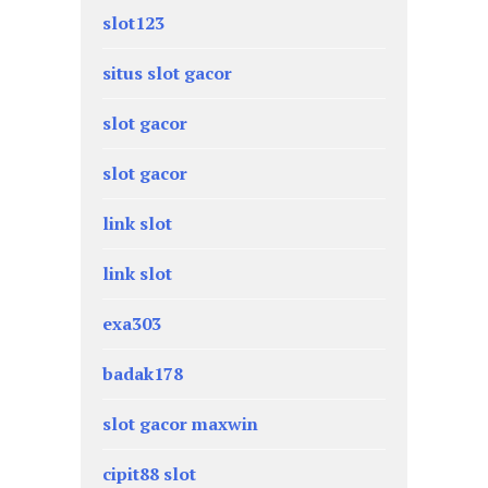
slot123
situs slot gacor
slot gacor
slot gacor
link slot
link slot
exa303
badak178
slot gacor maxwin
cipit88 slot