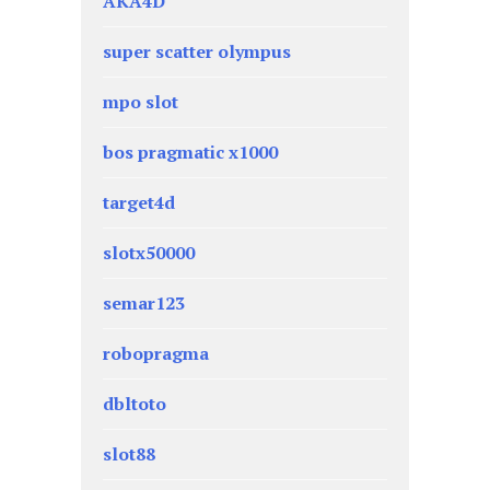
AKA4D
super scatter olympus
mpo slot
bos pragmatic x1000
target4d
slotx50000
semar123
robopragma
dbltoto
slot88