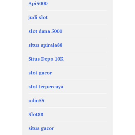
Api5000
judi slot
slot dana 5000
situs apiraja88
Situs Depo 10K
slot gacor
slot terpercaya
odin55
Slot88
situs gacor