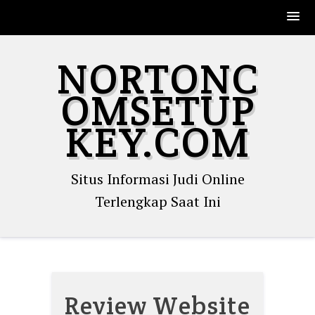
Skip
NORTONC
to
content
OMSETUP
KEY.COM
Situs Informasi Judi Online
Terlengkap Saat Ini
Review Website