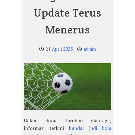
Update Terus
Menerus
21 April 2025
admin
Dalam dunia taruhan olahraga,
informasi terkini
bandar judi bola