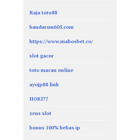
Raja toto88
bandarsm605.com
https://www.mabosbet.co/
slot gacor
toto macau online
ayojp88 link
HOKI77
zeus slot
bonus 100% bebas ip