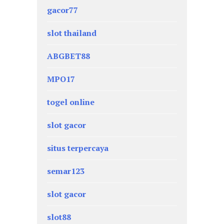
gacor77
slot thailand
ABGBET88
MPO17
togel online
slot gacor
situs terpercaya
semar123
slot gacor
slot88