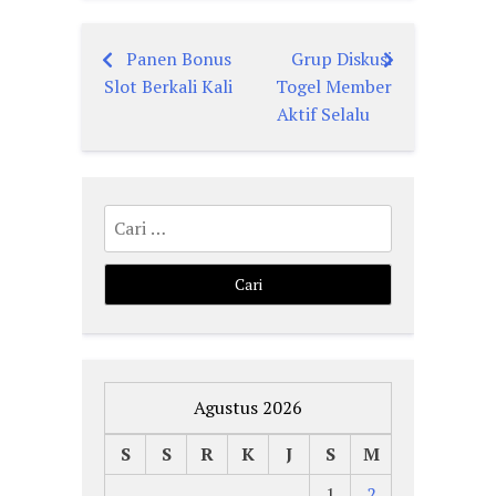
Panen Bonus
Grup Diskusi
Navigasi
Slot Berkali Kali
Togel Member
pos
Aktif Selalu
Cari
untuk:
Agustus 2026
S
S
R
K
J
S
M
1
2