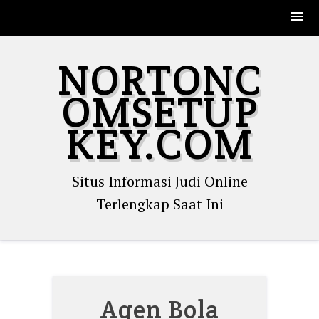
Skip
NORTONC
to
content
OMSETUP
KEY.COM
Situs Informasi Judi Online
Terlengkap Saat Ini
Agen Bola