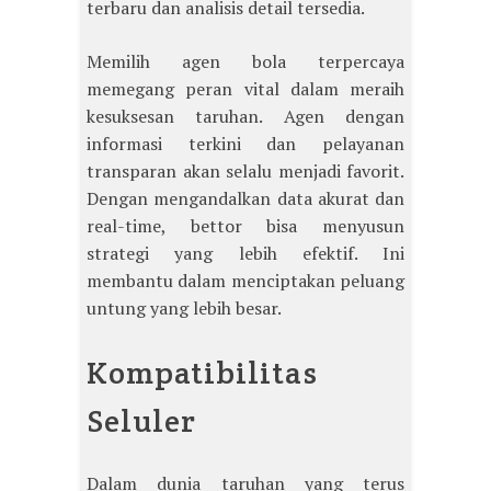
terbaru dan analisis detail tersedia.
Memilih agen bola terpercaya
memegang peran vital dalam meraih
kesuksesan taruhan. Agen dengan
informasi terkini dan pelayanan
transparan akan selalu menjadi favorit.
Dengan mengandalkan data akurat dan
real-time, bettor bisa menyusun
strategi yang lebih efektif. Ini
membantu dalam menciptakan peluang
untung yang lebih besar.
Kompatibilitas
Seluler
Dalam dunia taruhan yang terus