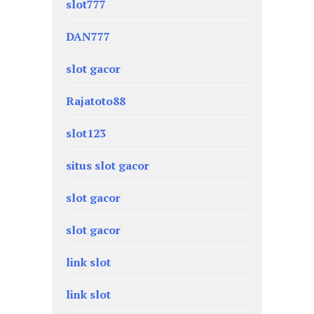
slot777
DAN777
slot gacor
Rajatoto88
slot123
situs slot gacor
slot gacor
slot gacor
link slot
link slot