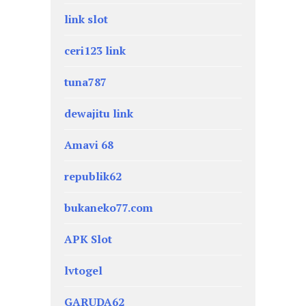
link slot
ceri123 link
tuna787
dewajitu link
Amavi 68
republik62
bukaneko77.com
APK Slot
lvtogel
GARUDA62