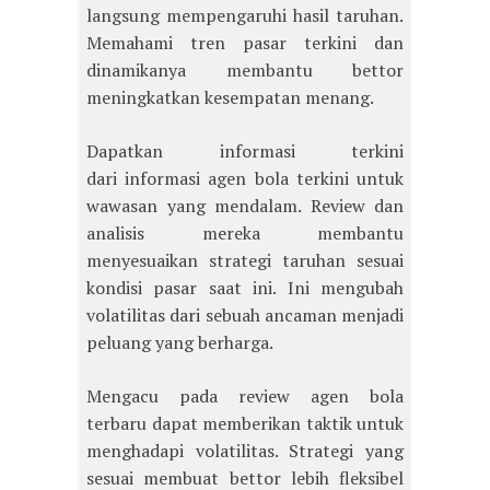
langsung mempengaruhi hasil taruhan.
Memahami tren pasar terkini dan
dinamikanya membantu bettor
meningkatkan kesempatan menang.
Dapatkan informasi terkini
dari informasi agen bola terkini untuk
wawasan yang mendalam. Review dan
analisis mereka membantu
menyesuaikan strategi taruhan sesuai
kondisi pasar saat ini. Ini mengubah
volatilitas dari sebuah ancaman menjadi
peluang yang berharga.
Mengacu pada review agen bola
terbaru dapat memberikan taktik untuk
menghadapi volatilitas. Strategi yang
sesuai membuat bettor lebih fleksibel