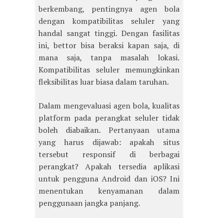
berkembang, pentingnya agen bola
dengan kompatibilitas seluler yang
handal sangat tinggi. Dengan fasilitas
ini, bettor bisa beraksi kapan saja, di
mana saja, tanpa masalah lokasi.
Kompatibilitas seluler memungkinkan
fleksibilitas luar biasa dalam taruhan.
Dalam mengevaluasi agen bola, kualitas
platform pada perangkat seluler tidak
boleh diabaikan. Pertanyaan utama
yang harus dijawab: apakah situs
tersebut responsif di berbagai
perangkat? Apakah tersedia aplikasi
untuk pengguna Android dan iOS? Ini
menentukan kenyamanan dalam
penggunaan jangka panjang.