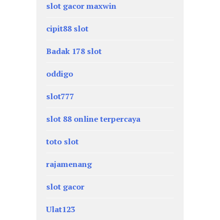
slot gacor maxwin
cipit88 slot
Badak 178 slot
oddigo
slot777
slot 88 online terpercaya
toto slot
rajamenang
slot gacor
Ulat123