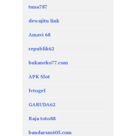
tuna787
dewajitu link
Amavi 68
republik62
bukaneko77.com
APK Slot
lvtogel
GARUDA62
Raja toto88
bandarsm605.com