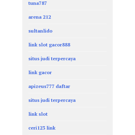
tuna787
arena 212
sultanlido
link slot gacor888
situs judi terpercaya
link gacor
apizeus777 daftar
situs judi terpercaya
link slot
ceri123 link