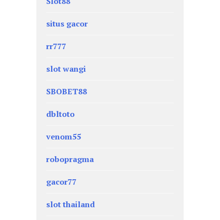
Slot88
situs gacor
rr777
slot wangi
SBOBET88
dbltoto
venom55
robopragma
gacor77
slot thailand