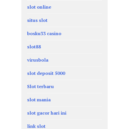
slot online
situs slot
bosku33 casino
slot88
virusbola
slot deposit 5000
Slot terbaru
slot mania
slot gacor hari ini
link slot