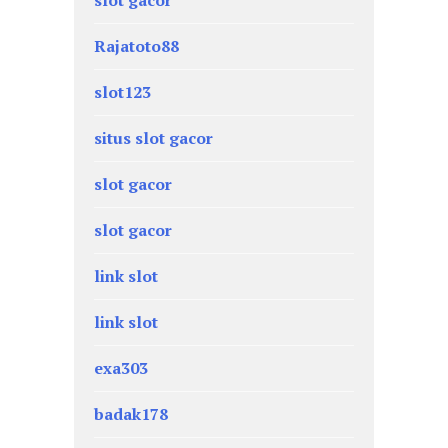
slot gacor
Rajatoto88
slot123
situs slot gacor
slot gacor
slot gacor
link slot
link slot
exa303
badak178