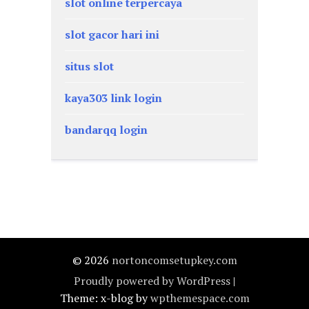
slot online terpercaya
slot gacor hari ini
situs slot
kaya303 link login
bandarqq login
© 2026
nortoncomsetupkey.com
Proudly powered by WordPress
|
Theme: x-blog by
wpthemespace.com