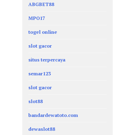
ABGBET88
MPO17
togel online
slot gacor
situs terpercaya
semar123
slot gacor
slot88
bandardewatoto.com
dewaslot88