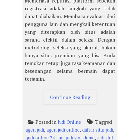
Memeriksa reputasi platform sebelum
registrasi adalah langkah yang tidak
dapat diabaikan. Membaca evaluasi dari
pengguna lain dan mengkaji ketentuan
yang diterapkan oleh situs adalah
sarana efektif dalam seleksi. Dengan
metodologi seleksi yang akurat, bukan
hanya situs premium yang bisa Anda
temukan tetapi juga rasa keamanan dan
kesenangan selama bermain dapat
terjamin.
"Kelebihan
Continue Reading
Main
Slot
Pragmatic"
Posted in
Tagged
Judi Online
,
,
,
agen judi
agen judi online
daftar situs judi
,
,
judi online 24 jam
judi slot demo
judi slot