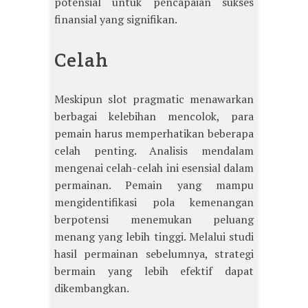
potensial untuk pencapaian sukses
finansial yang signifikan.
Celah
Meskipun slot pragmatic menawarkan
berbagai kelebihan mencolok, para
pemain harus memperhatikan beberapa
celah penting. Analisis mendalam
mengenai celah-celah ini esensial dalam
permainan. Pemain yang mampu
mengidentifikasi pola kemenangan
berpotensi menemukan peluang
menang yang lebih tinggi. Melalui studi
hasil permainan sebelumnya, strategi
bermain yang lebih efektif dapat
dikembangkan.