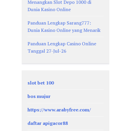
Menangkan Slot Depo 1000 di
Dunia Kasino Online
Panduan Lengkap Sarang777:
Dunia Kasino Online yang Menarik
Panduan Lengkap Casino Online
Tanggal 27-Jul-26
slot bet 100
bos mujur
https://www.arabyfree.com/
daftar apigacor88