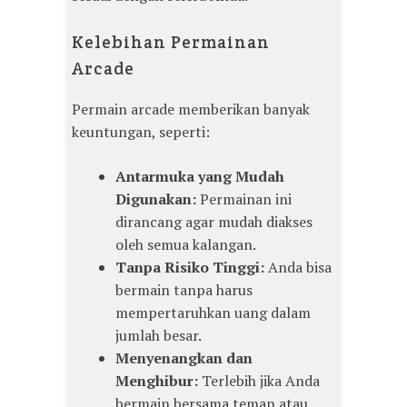
Kelebihan Permainan
Arcade
Permain arcade memberikan banyak
keuntungan, seperti:
Antarmuka yang Mudah
Digunakan:
Permainan ini
dirancang agar mudah diakses
oleh semua kalangan.
Tanpa Risiko Tinggi:
Anda bisa
bermain tanpa harus
mempertaruhkan uang dalam
jumlah besar.
Menyenangkan dan
Menghibur:
Terlebih jika Anda
bermain bersama teman atau