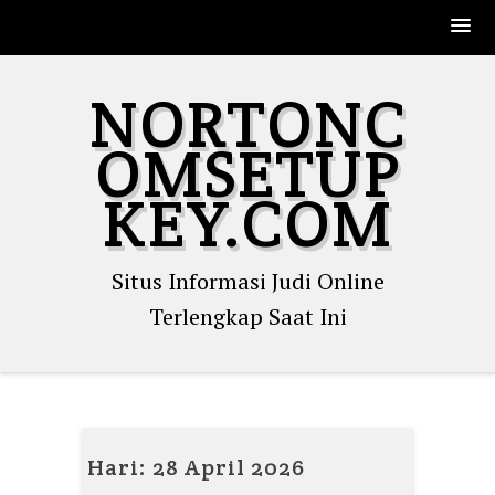
Skip
NORTONC
to
content
OMSETUP
KEY.COM
Situs Informasi Judi Online
Terlengkap Saat Ini
Hari:
28 April 2026