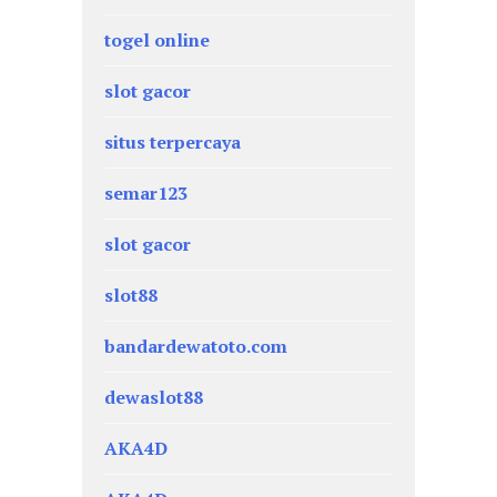
togel online
slot gacor
situs terpercaya
semar123
slot gacor
slot88
bandardewatoto.com
dewaslot88
AKA4D