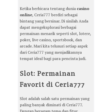
Ketika berbicara tentang dunia
casino
online
, Ceria777 berdiri sebagai
bintang yang bersinar. Di sinilah Anda
dapat mengeksplorasi berbagai
permainan menarik seperti slot, lotere,
poker, live casino, sportsbook, dan
arcade. Mari kita telusuri setiap aspek
dari Ceria777 yang menjadikannya
tempat ideal bagi para pencinta judi.
Slot: Permainan
Favorit di Ceria777
Slot adalah salah satu permainan yang
paling banyak diminati di Ceria777.
Dengan beragam tema dan fitur,