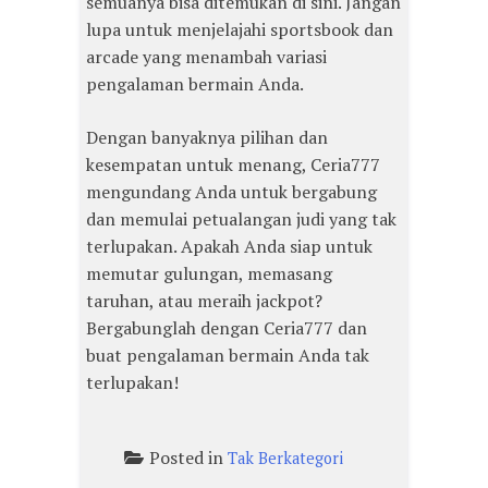
semuanya bisa ditemukan di sini. Jangan
lupa untuk menjelajahi sportsbook dan
arcade yang menambah variasi
pengalaman bermain Anda.
Dengan banyaknya pilihan dan
kesempatan untuk menang, Ceria777
mengundang Anda untuk bergabung
dan memulai petualangan judi yang tak
terlupakan. Apakah Anda siap untuk
memutar gulungan, memasang
taruhan, atau meraih jackpot?
Bergabunglah dengan Ceria777 dan
buat pengalaman bermain Anda tak
terlupakan!
Posted in
Tak Berkategori