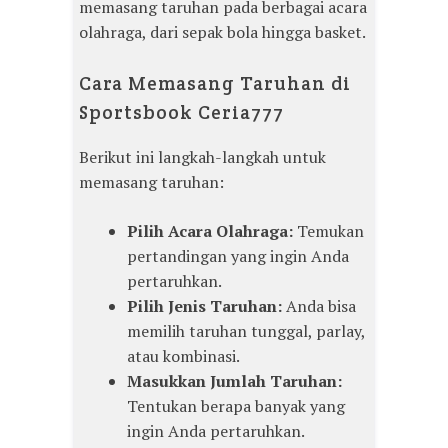
memasang taruhan pada berbagai acara
olahraga, dari sepak bola hingga basket.
Cara Memasang Taruhan di
Sportsbook Ceria777
Berikut ini langkah-langkah untuk
memasang taruhan:
Pilih Acara Olahraga:
Temukan
pertandingan yang ingin Anda
pertaruhkan.
Pilih Jenis Taruhan:
Anda bisa
memilih taruhan tunggal, parlay,
atau kombinasi.
Masukkan Jumlah Taruhan:
Tentukan berapa banyak yang
ingin Anda pertaruhkan.