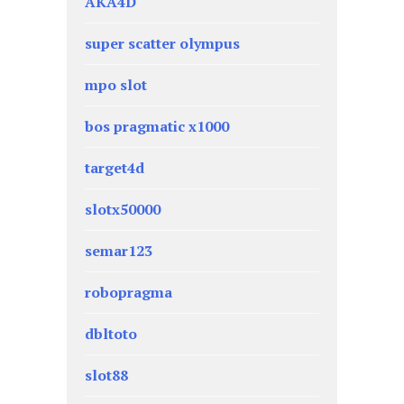
AKA4D
super scatter olympus
mpo slot
bos pragmatic x1000
target4d
slotx50000
semar123
robopragma
dbltoto
slot88