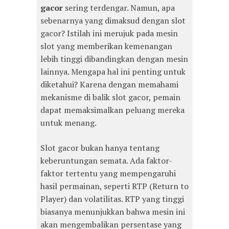
gacor
sering terdengar. Namun, apa
sebenarnya yang dimaksud dengan slot
gacor? Istilah ini merujuk pada mesin
slot yang memberikan kemenangan
lebih tinggi dibandingkan dengan mesin
lainnya. Mengapa hal ini penting untuk
diketahui? Karena dengan memahami
mekanisme di balik slot gacor, pemain
dapat memaksimalkan peluang mereka
untuk menang.
Slot gacor bukan hanya tentang
keberuntungan semata. Ada faktor-
faktor tertentu yang mempengaruhi
hasil permainan, seperti RTP (Return to
Player) dan volatilitas. RTP yang tinggi
biasanya menunjukkan bahwa mesin ini
akan mengembalikan persentase yang