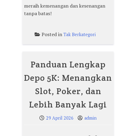
meraih kemenangan dan kesenangan
tanpa batas!
Posted in
Tak Berkategori
Panduan Lengkap
Depo 5K: Menangkan
Slot, Poker, dan
Lebih Banyak Lagi
29 April 2026
admin