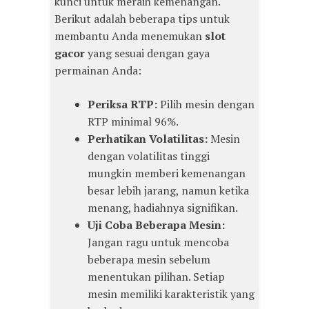
kunci untuk meraih kemenangan.
Berikut adalah beberapa tips untuk
membantu Anda menemukan
slot
gacor
yang sesuai dengan gaya
permainan Anda:
Periksa RTP:
Pilih mesin dengan
RTP minimal 96%.
Perhatikan Volatilitas:
Mesin
dengan volatilitas tinggi
mungkin memberi kemenangan
besar lebih jarang, namun ketika
menang, hadiahnya signifikan.
Uji Coba Beberapa Mesin:
Jangan ragu untuk mencoba
beberapa mesin sebelum
menentukan pilihan. Setiap
mesin memiliki karakteristik yang