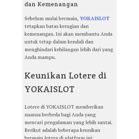
dan Kemenangan
Sebelum mulai bermain,
YOKAISLOT
tetapkan batas kerugian dan
kemenangan. Ini akan membantu Anda
untuk tetap dalam kendali dan
menghindari kehilangan lebih dari yang
Anda mampu.
Keunikan Lotere di
YOKAISLOT
Lotere di YOKAISLOT memberikan
nuansa berbeda bagi Anda yang
mencari pengalaman yang lebih santai.
Berikut adalah beberapa keunikan
bermain lotere di platform ini: