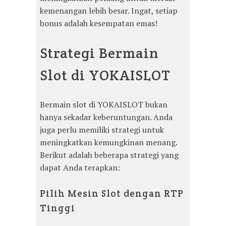
kemenangan lebih besar. Ingat, setiap
bonus adalah kesempatan emas!
Strategi Bermain
Slot di YOKAISLOT
Bermain slot di YOKAISLOT bukan
hanya sekadar keberuntungan. Anda
juga perlu memiliki strategi untuk
meningkatkan kemungkinan menang.
Berikut adalah beberapa strategi yang
dapat Anda terapkan:
Pilih Mesin Slot dengan RTP
Tinggi