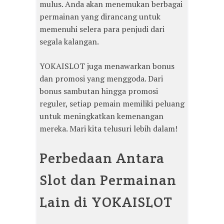
mulus. Anda akan menemukan berbagai
permainan yang dirancang untuk
memenuhi selera para penjudi dari
segala kalangan.
YOKAISLOT juga menawarkan bonus
dan promosi yang menggoda. Dari
bonus sambutan hingga promosi
reguler, setiap pemain memiliki peluang
untuk meningkatkan kemenangan
mereka. Mari kita telusuri lebih dalam!
Perbedaan Antara
Slot dan Permainan
Lain di YOKAISLOT