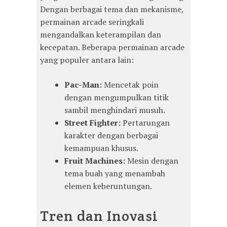
Dengan berbagai tema dan mekanisme,
permainan arcade seringkali
mengandalkan keterampilan dan
kecepatan. Beberapa permainan arcade
yang populer antara lain:
Pac-Man:
Mencetak poin
dengan mengumpulkan titik
sambil menghindari musuh.
Street Fighter:
Pertarungan
karakter dengan berbagai
kemampuan khusus.
Fruit Machines:
Mesin dengan
tema buah yang menambah
elemen keberuntungan.
Tren dan Inovasi