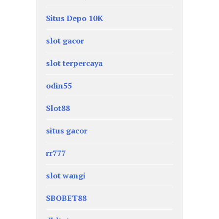
Situs Depo 10K
slot gacor
slot terpercaya
odin55
Slot88
situs gacor
rr777
slot wangi
SBOBET88