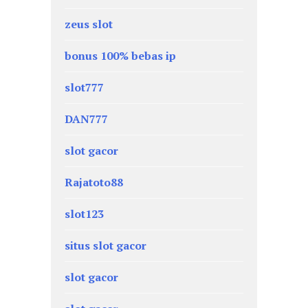
zeus slot
bonus 100% bebas ip
slot777
DAN777
slot gacor
Rajatoto88
slot123
situs slot gacor
slot gacor