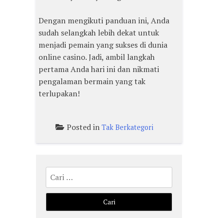
Dengan mengikuti panduan ini, Anda
sudah selangkah lebih dekat untuk
menjadi pemain yang sukses di dunia
online casino. Jadi, ambil langkah
pertama Anda hari ini dan nikmati
pengalaman bermain yang tak
terlupakan!
Posted in
Tak Berkategori
Cari
untuk: