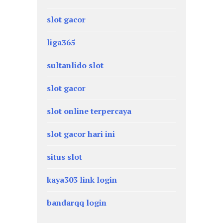
slot gacor
liga365
sultanlido slot
slot gacor
slot online terpercaya
slot gacor hari ini
situs slot
kaya303 link login
bandarqq login