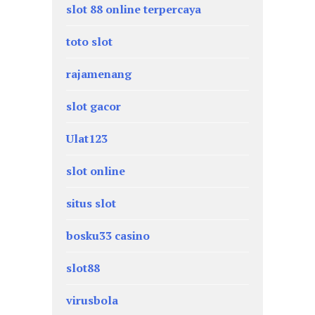
slot 88 online terpercaya
toto slot
rajamenang
slot gacor
Ulat123
slot online
situs slot
bosku33 casino
slot88
virusbola