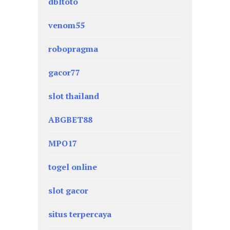
dbltoto
venom55
robopragma
gacor77
slot thailand
ABGBET88
MPO17
togel online
slot gacor
situs terpercaya