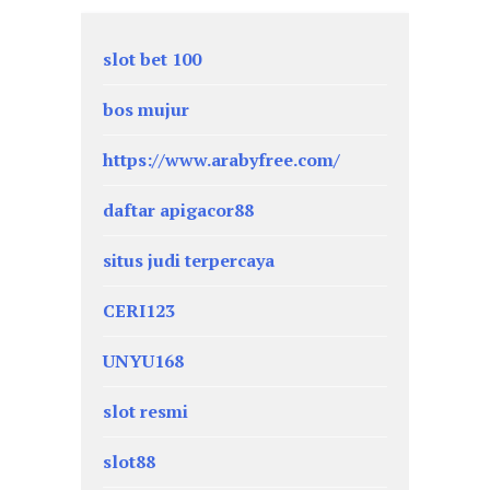
slot bet 100
bos mujur
https://www.arabyfree.com/
daftar apigacor88
situs judi terpercaya
CERI123
UNYU168
slot resmi
slot88