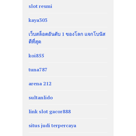
slot resmi
kaya303
เว็บสล็อตอันดับ 1 ของโลก แจกโบนัส
ดีที่สุด
koi855
tuna787
arena 212
sultanlido
link slot gacor888
situs judi terpercaya