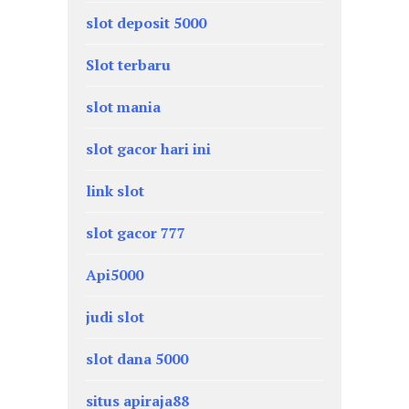
slot deposit 5000
Slot terbaru
slot mania
slot gacor hari ini
link slot
slot gacor 777
Api5000
judi slot
slot dana 5000
situs apiraja88