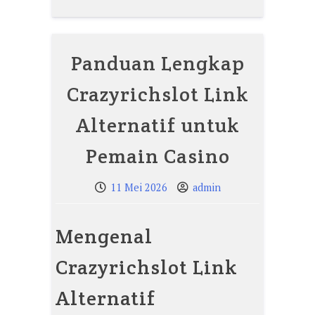
Panduan Lengkap
Crazyrichslot Link
Alternatif untuk
Pemain Casino
11 Mei 2026
admin
Mengenal
Crazyrichslot Link
Alternatif