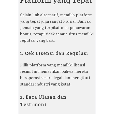
Platform yang Tepat
Selain link alternatif, memilih platform
yang tepat juga sangat krusial. Banyak
pemain yang terpikat oleh penawaran
bonus, tetapi tidak semua situs memiliki
reputasi yang baik.
1. Cek Lisensi dan Regulasi
Pilih platform yang memiliki lisensi
resmi. Ini memastikan bahwa mereka
beroperasi secara legal dan mengikuti
standar industri yang ketat.
2. Baca Ulasan dan
Testimoni