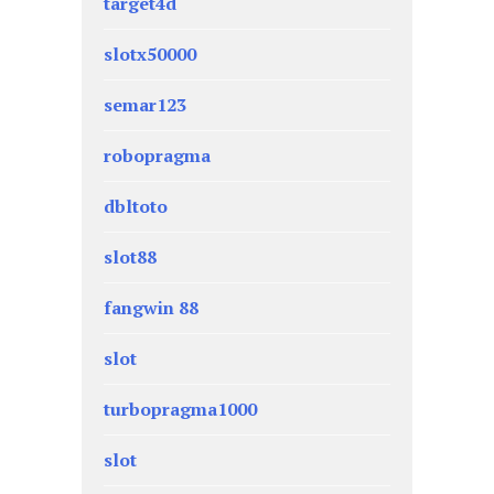
target4d
slotx50000
semar123
robopragma
dbltoto
slot88
fangwin 88
slot
turbopragma1000
slot