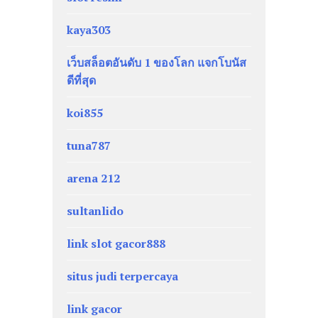
kaya303
เว็บสล็อตอันดับ 1 ของโลก แจกโบนัส
ดีที่สุด
koi855
tuna787
arena 212
sultanlido
link slot gacor888
situs judi terpercaya
link gacor