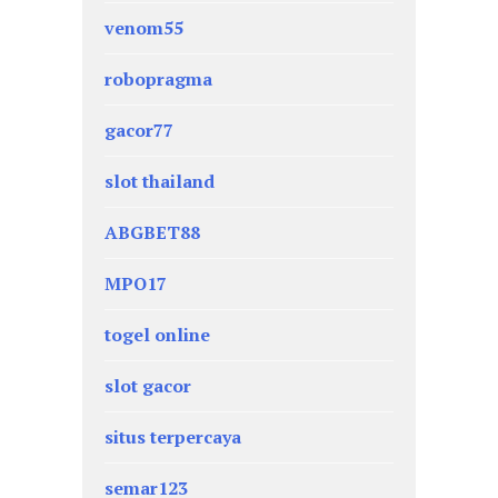
venom55
robopragma
gacor77
slot thailand
ABGBET88
MPO17
togel online
slot gacor
situs terpercaya
semar123