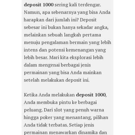
deposit 1000
sering kali terdengar.
Namun, apa sebenarnya yang bisa Anda
harapkan dari jumlah ini? Deposit
sebesar ini bukan hanya sekadar angka,
melainkan sebuah langkah pertama
menuju pengalaman bermain yang lebih
intens dan potensi kemenangan yang
lebih besar. Mari kita eksplorasi lebih
dalam mengenai berbagai jenis
permainan yang bisa Anda mainkan
setelah melakukan deposit ini.
Ketika Anda melakukan
deposit 1000
,
Anda membuka pintu ke berbagai
peluang. Dari slot yang penuh warna
hingga poker yang menantang, pilihan
Anda tidak terbatas. Setiap jenis
permainan menawarkan dinamika dan