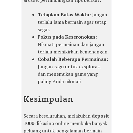
arcade, pertimbangkan tips berikut:
Tetapkan Batas Waktu:
Jangan
terlalu lama bermain agar tetap
segar.
Fokus pada Keseronokan:
Nikmati permainan dan jangan
terlalu memikirkan kemenangan.
Cobalah Beberapa Permainan:
Jangan ragu untuk eksplorasi
dan menemukan game yang
paling Anda nikmati.
Kesimpulan
Secara keseluruhan, melakukan
deposit
1000
di kasino online membuka banyak
peluang untuk pengalaman bermain