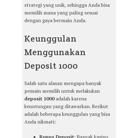
strategi yang unik, sehingga Anda bisa
memilih mana yang paling sesuai
dengan gaya bermain Anda.
Keunggulan
Menggunakan
Deposit 1000
Salah satu alasan mengapa banyak
pemain memilih untuk melakukan
deposit 1000
adalah karena
keuntungan yang ditawarkan. Berikut
adalah beberapa keunggulan yang bisa
Anda nikmati:
Bonus Deposit:
Banyak kasino