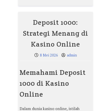
Deposit 1000:
Strategi Menang di
Kasino Online
8 Mei 2026
admin
Memahami Deposit
1000 di Kasino
Online
Dalam dunia kasino online, istilah