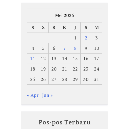
Mei 2026
S
S
R
K
J
S
M
1
2
3
4
5
6
7
8
9
10
11
12
13
14
15
16
17
18
19
20
21
22
23
24
25
26
27
28
29
30
31
« Apr
Jun »
Pos-pos Terbaru