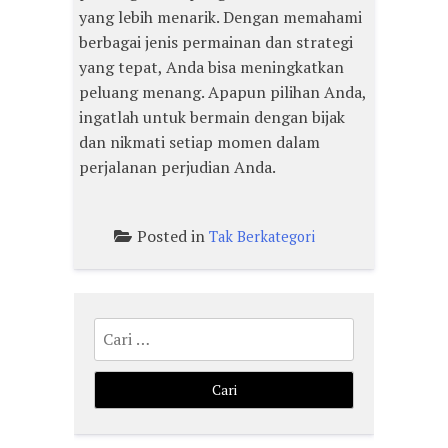
yang lebih menarik. Dengan memahami
berbagai jenis permainan dan strategi
yang tepat, Anda bisa meningkatkan
peluang menang. Apapun pilihan Anda,
ingatlah untuk bermain dengan bijak
dan nikmati setiap momen dalam
perjalanan perjudian Anda.
Posted in
Tak Berkategori
Cari
untuk: