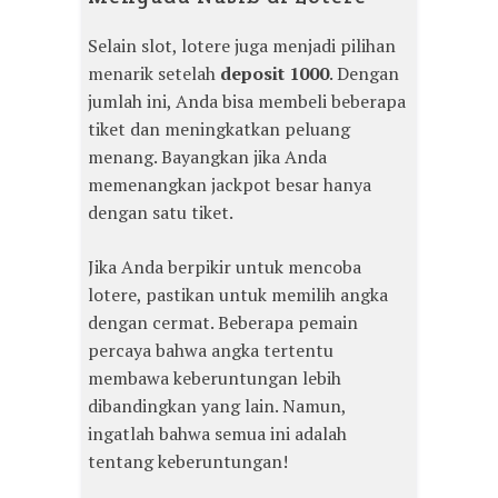
Selain slot, lotere juga menjadi pilihan
menarik setelah
deposit 1000
. Dengan
jumlah ini, Anda bisa membeli beberapa
tiket dan meningkatkan peluang
menang. Bayangkan jika Anda
memenangkan jackpot besar hanya
dengan satu tiket.
Jika Anda berpikir untuk mencoba
lotere, pastikan untuk memilih angka
dengan cermat. Beberapa pemain
percaya bahwa angka tertentu
membawa keberuntungan lebih
dibandingkan yang lain. Namun,
ingatlah bahwa semua ini adalah
tentang keberuntungan!