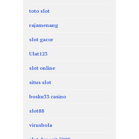
toto slot
rajamenang
slot gacor
Ulat123
slot online
situs slot
bosku33 casino
slot88
virusbola