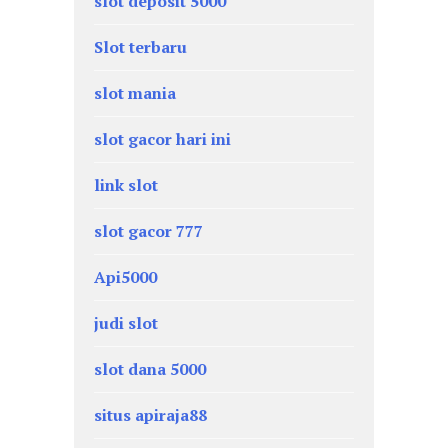
slot deposit 5000
Slot terbaru
slot mania
slot gacor hari ini
link slot
slot gacor 777
Api5000
judi slot
slot dana 5000
situs apiraja88