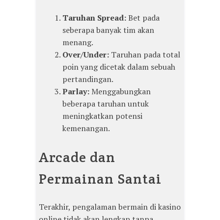
Taruhan Spread:
Bet pada
seberapa banyak tim akan
menang.
Over/Under:
Taruhan pada total
poin yang dicetak dalam sebuah
pertandingan.
Parlay:
Menggabungkan
beberapa taruhan untuk
meningkatkan potensi
kemenangan.
Arcade dan
Permainan Santai
Terakhir, pengalaman bermain di kasino
online tidak akan lengkap tanpa