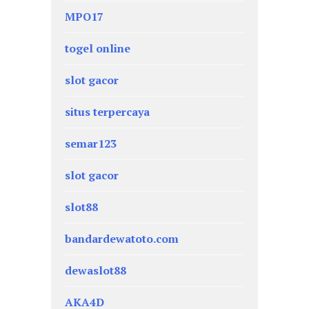
MPO17
togel online
slot gacor
situs terpercaya
semar123
slot gacor
slot88
bandardewatoto.com
dewaslot88
AKA4D