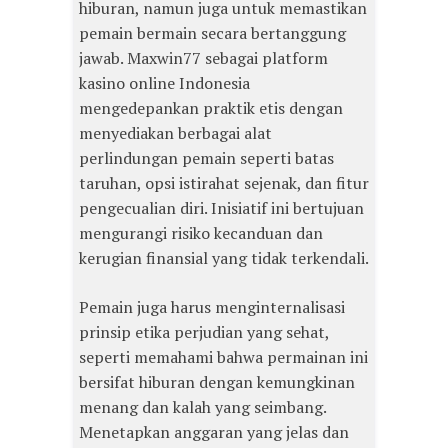
hiburan, namun juga untuk memastikan
pemain bermain secara bertanggung
jawab. Maxwin77 sebagai platform
kasino online Indonesia
mengedepankan praktik etis dengan
menyediakan berbagai alat
perlindungan pemain seperti batas
taruhan, opsi istirahat sejenak, dan fitur
pengecualian diri. Inisiatif ini bertujuan
mengurangi risiko kecanduan dan
kerugian finansial yang tidak terkendali.
Pemain juga harus menginternalisasi
prinsip etika perjudian yang sehat,
seperti memahami bahwa permainan ini
bersifat hiburan dengan kemungkinan
menang dan kalah yang seimbang.
Menetapkan anggaran yang jelas dan