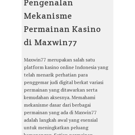
Pengenalan
Mekanisme
Permainan Kasino
di Maxwin77
Maxwin77 merupakan salah satu
platform kasino online Indonesia yang
telah menarik perhatian para
penggemar judi digital berkat variasi
permainan yang ditawarkan serta
kemudahan aksesnya. Memahami
mekanisme dasar dari berbagai
permainan yang ada di Maxwin77
adalah langkah awal yang esensial
untuk meningkatkan peluang
kemenangan. Setiap permainan