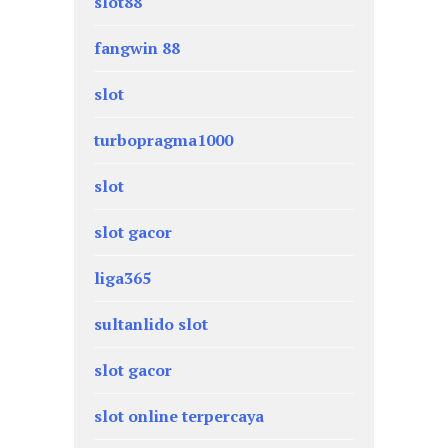
slot88
fangwin 88
slot
turbopragma1000
slot
slot gacor
liga365
sultanlido slot
slot gacor
slot online terpercaya