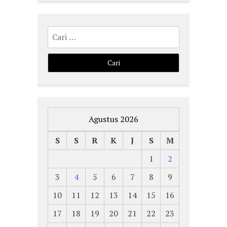
Cari
untuk:
Agustus 2026
S
S
R
K
J
S
M
1
2
3
4
5
6
7
8
9
10
11
12
13
14
15
16
17
18
19
20
21
22
23