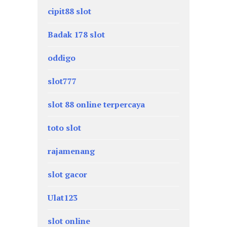
cipit88 slot
Badak 178 slot
oddigo
slot777
slot 88 online terpercaya
toto slot
rajamenang
slot gacor
Ulat123
slot online