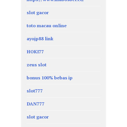
slot gacor
toto macau online
ayojp88 link
HOKI77
zeus slot
bonus 100% bebas ip
slot777
DAN777
slot gacor