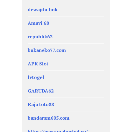
dewajitu link
Amavi 68
republik62
bukaneko77.com
APK Slot
lvtogel
GARUDA62
Raja toto88
bandarsm605.com
https://www.mabosbet.co/