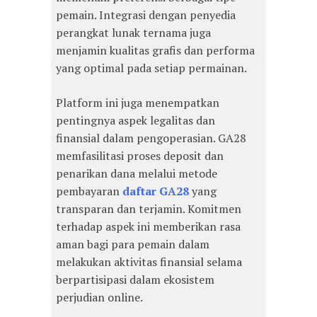
pemain. Integrasi dengan penyedia
perangkat lunak ternama juga
menjamin kualitas grafis dan performa
yang optimal pada setiap permainan.
Platform ini juga menempatkan
pentingnya aspek legalitas dan
finansial dalam pengoperasian. GA28
memfasilitasi proses deposit dan
penarikan dana melalui metode
pembayaran
daftar GA28
yang
transparan dan terjamin. Komitmen
terhadap aspek ini memberikan rasa
aman bagi para pemain dalam
melakukan aktivitas finansial selama
berpartisipasi dalam ekosistem
perjudian online.