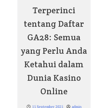
Terperinci
tentang Daftar
GA28: Semua
yang Perlu Anda
Ketahui dalam
Dunia Kasino
Online
15 September 2025
admin