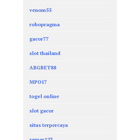
venom55
robopragma
gacor77
slot thailand
ABGBET88
MPO17
togel online
slot gacor
situs terpercaya
semar123