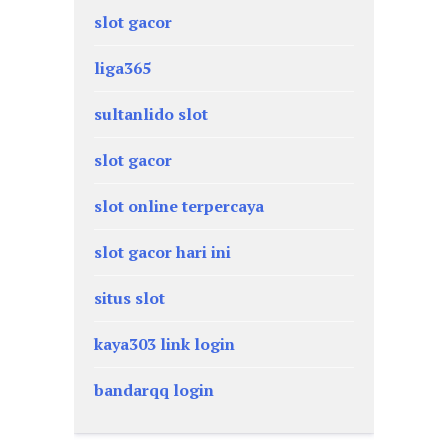
slot gacor
liga365
sultanlido slot
slot gacor
slot online terpercaya
slot gacor hari ini
situs slot
kaya303 link login
bandarqq login