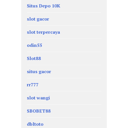
Situs Depo 10K
slot gacor
slot terpercaya
odin55
Slot88
situs gacor
rr777
slot wangi
SBOBET88
dbltoto