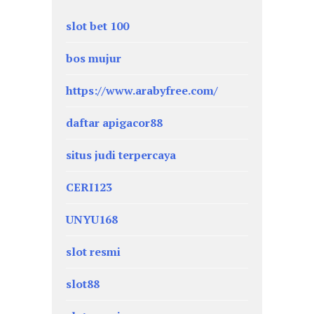
slot bet 100
bos mujur
https://www.arabyfree.com/
daftar apigacor88
situs judi terpercaya
CERI123
UNYU168
slot resmi
slot88