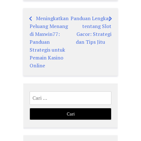
Meningkatkan
Panduan Lengkap
Navigasi
Peluang Menang
tentang Slot
pos
di Maxwin77:
Gacor: Strategi
Panduan
dan Tips Jitu
Strategis untuk
Pemain Kasino
Online
Cari
untuk: