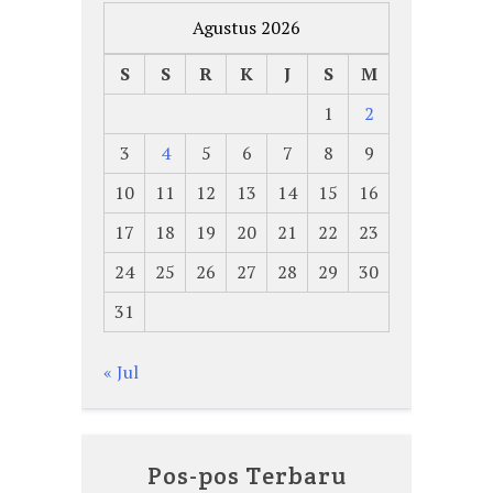
Agustus 2026
S
S
R
K
J
S
M
1
2
3
4
5
6
7
8
9
10
11
12
13
14
15
16
17
18
19
20
21
22
23
24
25
26
27
28
29
30
31
« Jul
Pos-pos Terbaru