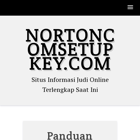
Skip
NORTONC
to
content
OMSETUP
KEY.COM
Situs Informasi Judi Online
Terlengkap Saat Ini
Panduan