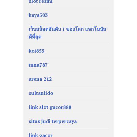
slot resmi
kaya303
เว็บสล็อตอันดับ 1 ของโลก แจกโบนัส
ดีที่สุด
koi855
tuna787
arena 212
sultanlido
link slot gacor888
situs judi terpercaya
link gacor