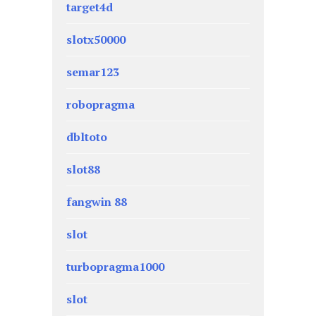
target4d
slotx50000
semar123
robopragma
dbltoto
slot88
fangwin 88
slot
turbopragma1000
slot