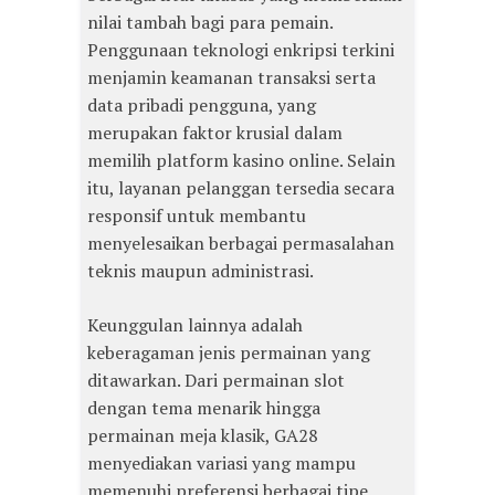
nilai tambah bagi para pemain.
Penggunaan teknologi enkripsi terkini
menjamin keamanan transaksi serta
data pribadi pengguna, yang
merupakan faktor krusial dalam
memilih platform kasino online. Selain
itu, layanan pelanggan tersedia secara
responsif untuk membantu
menyelesaikan berbagai permasalahan
teknis maupun administrasi.
Keunggulan lainnya adalah
keberagaman jenis permainan yang
ditawarkan. Dari permainan slot
dengan tema menarik hingga
permainan meja klasik, GA28
menyediakan variasi yang mampu
memenuhi preferensi berbagai tipe