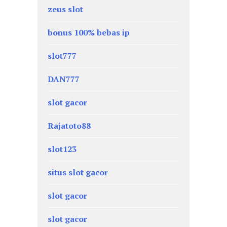
zeus slot
bonus 100% bebas ip
slot777
DAN777
slot gacor
Rajatoto88
slot123
situs slot gacor
slot gacor
slot gacor