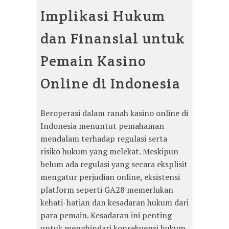
Implikasi Hukum
dan Finansial untuk
Pemain Kasino
Online di Indonesia
Beroperasi dalam ranah kasino online di
Indonesia menuntut pemahaman
mendalam terhadap regulasi serta
risiko hukum yang melekat. Meskipun
belum ada regulasi yang secara eksplisit
mengatur perjudian online, eksistensi
platform seperti GA28 memerlukan
kehati-hatian dan kesadaran hukum dari
para pemain. Kesadaran ini penting
untuk menghindari konsekuensi hukum