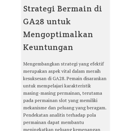
Strategi Bermain di
GA28 untuk
Mengoptimalkan
Keuntungan
Mengembangkan strategi yang efektif
merupakan aspek vital dalam meraih
kesuksesan di GA28. Pemain disarankan
untuk mempelajari karakteristik
masing-masing permainan, terutama
pada permainan slot yang memiliki
mekanisme dan peluang yang beragam.
Pendekatan analitis terhadap pola
permainan dapat membantu
meningkatkan peluang kemenangan