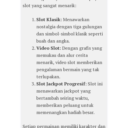
slot yang sangat menarik:
Slot Klasik:
Menawarkan
nostalgia dengan tiga gulungan
dan simbol-simbol klasik seperti
buah dan angka.
Video Slot:
Dengan grafis yang
memukau dan alur cerita
menarik, video slot memberikan
pengalaman bermain yang tak
terlupakan.
Slot Jackpot Progresif:
Slot ini
menawarkan jackpot yang
bertambah seiring waktu,
memberikan peluang untuk
memenangkan hadiah besar.
Setiap permainan memiliki karakter dan