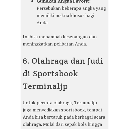
Gunakan Angka Favorit:
Persebukan beberapa angka yang
memiliki makna khusus bagi
Anda.
Ini bisa menambah kesenangan dan
meningkatkan pelibatan Anda.
6. Olahraga dan Judi
di Sportsbook
Terminaljp
Untuk pecinta olahraga, Terminaljp
juga menyediakan sportsbook, tempat
Anda bisa bertaruh pada berbagai acara
olahraga. Mulai dari sepak bola hingga