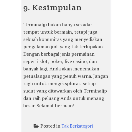
9. Kesimpulan
Terminaljp bukan hanya sekadar
tempat untuk bermain, tetapi juga
sebuah komunitas yang menyediakan
pengalaman judi yang tak terlupakan.
Dengan berbagai jenis permainan
seperti slot, poker, live casino, dan
banyak lagi, Anda akan menemukan
petualangan yang penuh warna. Jangan
ragu untuk mengeksplorasi setiap
sudut yang ditawarkan oleh Terminaljp
dan raih peluang Anda untuk menang
besar. Selamat bermain!
Posted in
Tak Berkategori