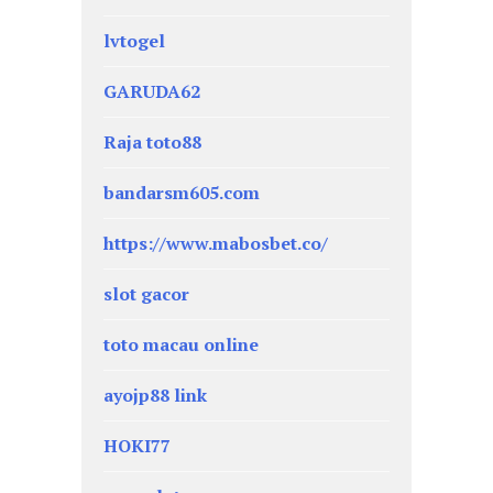
lvtogel
GARUDA62
Raja toto88
bandarsm605.com
https://www.mabosbet.co/
slot gacor
toto macau online
ayojp88 link
HOKI77