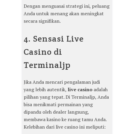
Dengan menguasai strategi ini, peluang
Anda untuk menang akan meningkat
secara signifikan.
4. Sensasi Live
Casino di
Terminaljp
Jika Anda mencari pengalaman judi
yang lebih autentik,
live casino
adalah
pilihan yang tepat. Di Terminaljp, Anda
bisa menikmati permainan yang
dipandu oleh dealer langsung,
membawa kasino ke ruang tamu Anda.
Kelebihan dari live casino ini meliputi: