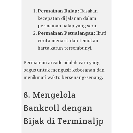
Permainan Balap:
Rasakan
kecepatan di jalanan dalam
permainan balap yang seru.
Permainan Petualangan:
Ikuti
cerita menarik dan temukan
harta karun tersembunyi.
Permainan arcade adalah cara yang
bagus untuk mengusir kebosanan dan
menikmati waktu bersenang-senang.
8. Mengelola
Bankroll dengan
Bijak di Terminaljp