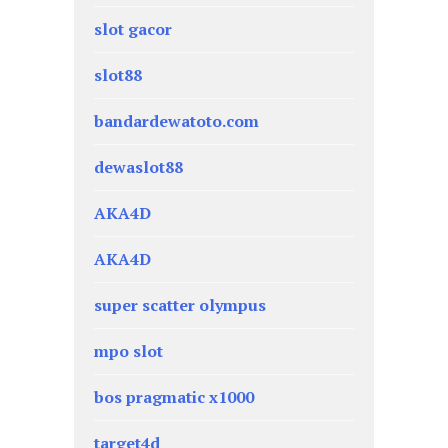
slot gacor
slot88
bandardewatoto.com
dewaslot88
AKA4D
AKA4D
super scatter olympus
mpo slot
bos pragmatic x1000
target4d