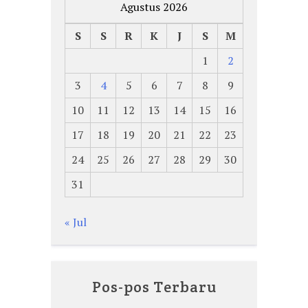
Agustus 2026
S
S
R
K
J
S
M
1
2
3
4
5
6
7
8
9
10
11
12
13
14
15
16
17
18
19
20
21
22
23
24
25
26
27
28
29
30
31
« Jul
Pos-pos Terbaru