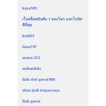
kaya303
เว็บสล็อตอันดับ 1 ของโลก แจกโบนัส
ดีที่สุด
koi855
tuna787
arena 212
sultanlido
link slot gacor888
situs judi terpercaya
link gacor