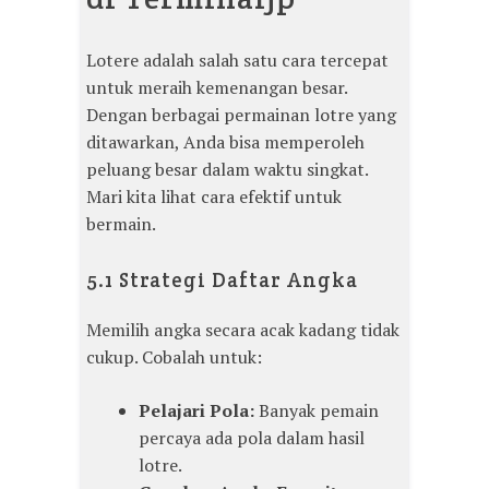
Lotere adalah salah satu cara tercepat
untuk meraih kemenangan besar.
Dengan berbagai permainan lotre yang
ditawarkan, Anda bisa memperoleh
peluang besar dalam waktu singkat.
Mari kita lihat cara efektif untuk
bermain.
5.1 Strategi Daftar Angka
Memilih angka secara acak kadang tidak
cukup. Cobalah untuk:
Pelajari Pola:
Banyak pemain
percaya ada pola dalam hasil
lotre.