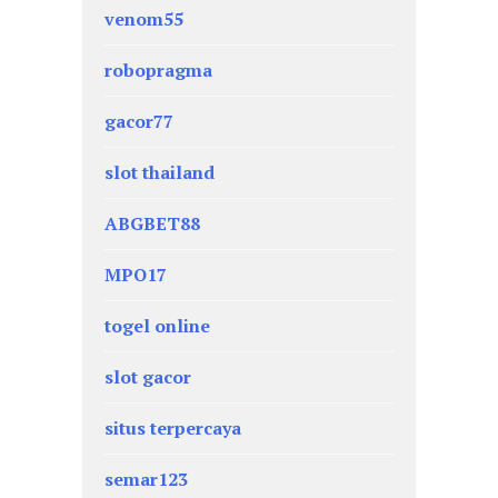
venom55
robopragma
gacor77
slot thailand
ABGBET88
MPO17
togel online
slot gacor
situs terpercaya
semar123