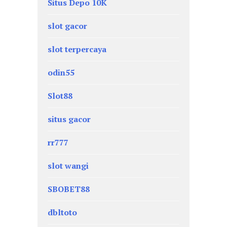
Situs Depo 10K
slot gacor
slot terpercaya
odin55
Slot88
situs gacor
rr777
slot wangi
SBOBET88
dbltoto