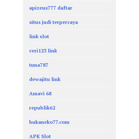
apizeus777 daftar
situs judi terpercaya
link slot
ceri123 link
tuna787
dewajitu link
Amavi 68
republik62
bukaneko77.com
APK Slot