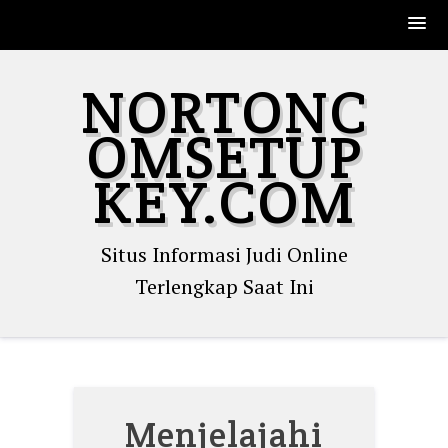
Skip
NORTONC
to
content
OMSETUP
KEY.COM
Situs Informasi Judi Online
Terlengkap Saat Ini
Menjelajahi