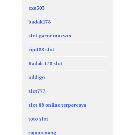
exa303
badak178
slot gacor maxwin
cipit88 slot
Badak 178 slot
oddigo
slot777
slot 88 online terpercaya
toto slot
rajamenang