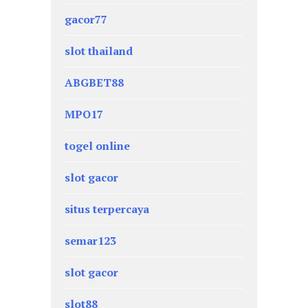
gacor77
slot thailand
ABGBET88
MPO17
togel online
slot gacor
situs terpercaya
semar123
slot gacor
slot88