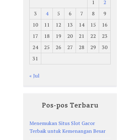
1
2
3
4
5
6
7
8
9
10
11
12
13
14
15
16
17
18
19
20
21
22
23
24
25
26
27
28
29
30
31
« Jul
Pos-pos Terbaru
Menemukan Situs Slot Gacor
Terbaik untuk Kemenangan Besar