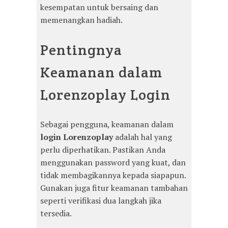
kesempatan untuk bersaing dan
memenangkan hadiah.
Pentingnya
Keamanan dalam
Lorenzoplay Login
Sebagai pengguna, keamanan dalam
login Lorenzoplay
adalah hal yang
perlu diperhatikan. Pastikan Anda
menggunakan password yang kuat, dan
tidak membagikannya kepada siapapun.
Gunakan juga fitur keamanan tambahan
seperti verifikasi dua langkah jika
tersedia.