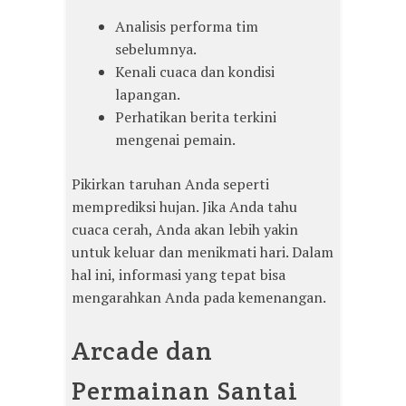
Analisis performa tim
sebelumnya.
Kenali cuaca dan kondisi
lapangan.
Perhatikan berita terkini
mengenai pemain.
Pikirkan taruhan Anda seperti
memprediksi hujan. Jika Anda tahu
cuaca cerah, Anda akan lebih yakin
untuk keluar dan menikmati hari. Dalam
hal ini, informasi yang tepat bisa
mengarahkan Anda pada kemenangan.
Arcade dan
Permainan Santai