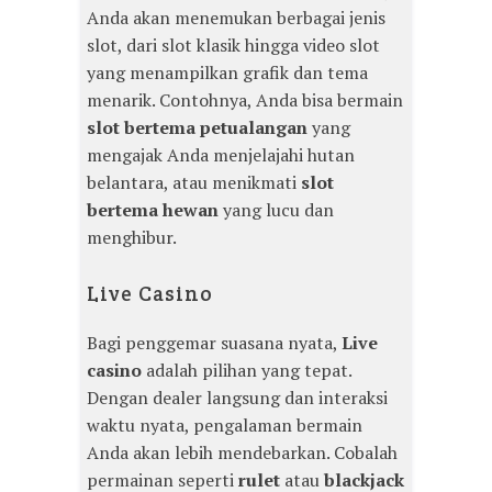
Anda akan menemukan berbagai jenis
slot, dari slot klasik hingga video slot
yang menampilkan grafik dan tema
menarik. Contohnya, Anda bisa bermain
slot bertema petualangan
yang
mengajak Anda menjelajahi hutan
belantara, atau menikmati
slot
bertema hewan
yang lucu dan
menghibur.
Live Casino
Bagi penggemar suasana nyata,
Live
casino
adalah pilihan yang tepat.
Dengan dealer langsung dan interaksi
waktu nyata, pengalaman bermain
Anda akan lebih mendebarkan. Cobalah
permainan seperti
rulet
atau
blackjack