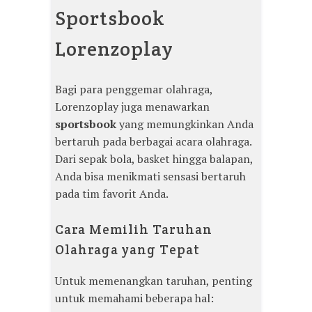
Sportsbook
Lorenzoplay
Bagi para penggemar olahraga,
Lorenzoplay juga menawarkan
sportsbook
yang memungkinkan Anda
bertaruh pada berbagai acara olahraga.
Dari sepak bola, basket hingga balapan,
Anda bisa menikmati sensasi bertaruh
pada tim favorit Anda.
Cara Memilih Taruhan
Olahraga yang Tepat
Untuk memenangkan taruhan, penting
untuk memahami beberapa hal: