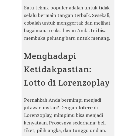
Satu teknik populer adalah untuk tidak
selalu bermain tangan terbaik. Sesekali,
cobalah untuk menggertak dan melihat
bagaimana reaksi lawan Anda. Ini bisa
membuka peluang baru untuk menang.
Menghadapi
Ketidakpastian:
Lotto di Lorenzoplay
Pernahkah Anda bermimpi menjadi
jutawan instan? Dengan
lotere
di
Lorenzoplay, mimpimu bisa menjadi
kenyataan. Prosesnya sederhana: beli
tiket, pilih angka, dan tunggu undian.