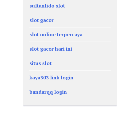
sultanlido slot
slot gacor
slot online terpercaya
slot gacor hari ini
situs slot
kaya303 link login
bandarqq login