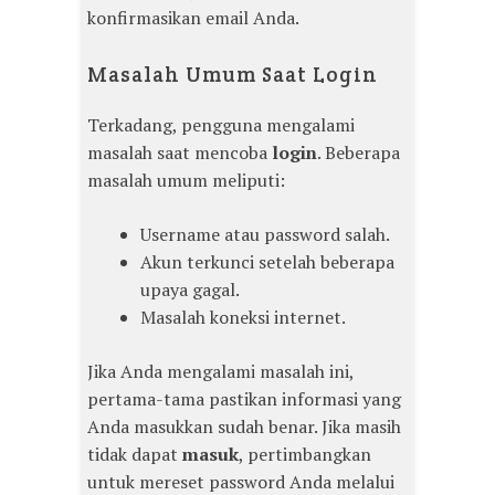
konfirmasikan email Anda.
Masalah Umum Saat Login
Terkadang, pengguna mengalami
masalah saat mencoba
login
. Beberapa
masalah umum meliputi:
Username atau password salah.
Akun terkunci setelah beberapa
upaya gagal.
Masalah koneksi internet.
Jika Anda mengalami masalah ini,
pertama-tama pastikan informasi yang
Anda masukkan sudah benar. Jika masih
tidak dapat
masuk
, pertimbangkan
untuk mereset password Anda melalui