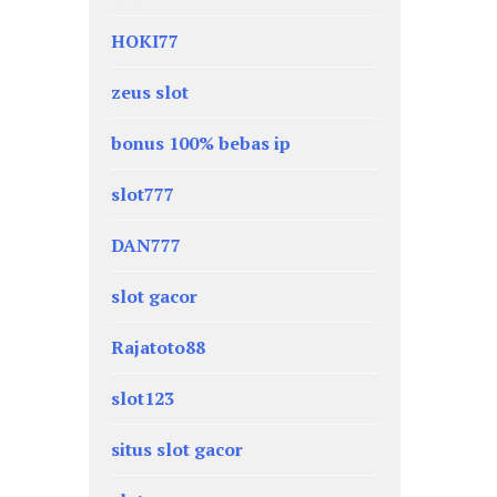
HOKI77
zeus slot
bonus 100% bebas ip
slot777
DAN777
slot gacor
Rajatoto88
slot123
situs slot gacor