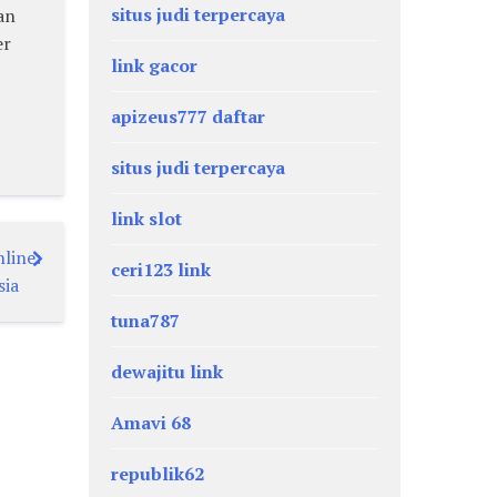
situs judi terpercaya
an
er
link gacor
apizeus777 daftar
situs judi terpercaya
link slot
line:
ceri123 link
sia
tuna787
dewajitu link
Amavi 68
republik62