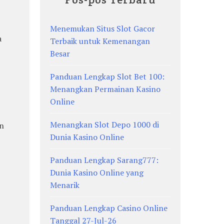
Menemukan Situs Slot Gacor
a
Terbaik untuk Kemenangan
Besar
Panduan Lengkap Slot Bet 100:
Menangkan Permainan Kasino
Online
Menangkan Slot Depo 1000 di
in
Dunia Kasino Online
Panduan Lengkap Sarang777:
Dunia Kasino Online yang
Menarik
Panduan Lengkap Casino Online
Tanggal 27-Jul-26