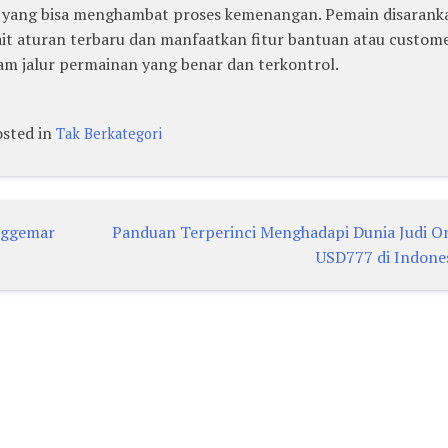
an yang bisa menghambat proses kemenangan. Pemain disarank
it aturan terbaru dan manfaatkan fitur bantuan atau custom
lam jalur permainan yang benar dan terkontrol.
osted in
Tak Berkategori
nggemar
Panduan Terperinci Menghadapi Dunia Judi On
USD777 di Indone