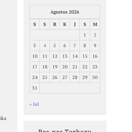
Agustus 2026
S
S
R
K
J
S
M
1
2
3
4
5
6
7
8
9
10
11
12
13
14
15
16
17
18
19
20
21
22
23
24
25
26
27
28
29
30
31
« Jul
ika
Pos-pos Terbaru