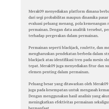
Merak09 menyediakan platform dimana berbaga
dari segi probabilitas maupun dinamika pasar
evaluasi peluang menang, pola kemenangan ra
permainan. Dengan data analitik tersebut, pe
terhadap pergerakan dalam permainan.
Permainan seperti blackjack, roulette, dan me
mengharuskan pendekatan berbeda dalam stra
blackjack atau identifikasi tren pada mesin 
tepat. Merak09 juga menyediakan fitur dan
elemen penting dalam permainan.
Peluang besar yang ditawarkan oleh Merak09 
juga pada kesempatan untuk mengasah kemam
Dengan menggunakan hasil analisis yang aku
meningkatkan efektivitas permainan sekali
bermanfaat.