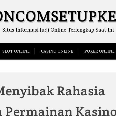
ONCOMSETUPKE
Situs Informasi Judi Online Terlengkap Saat Ini
SLOT ONLINE
CASINO ONLINE
POKER ONLINE
Menyibak Rahasia
m Permainan Kasin