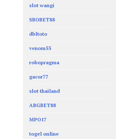
slot wangi
SBOBET88
dbltoto
venom55
robopragma
gacor77
slot thailand
ABGBET88
MPO17
togel online