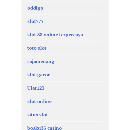
oddigo
slot777
slot 88 online terpercaya
toto slot
rajamenang
slot gacor
Ulat123
slot online
situs slot
bosku33 casino