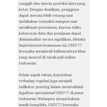
canggih dan sistem proteksi data yang
ketat. Dengan demikian, pengguna
dapat merasa lebih tenang saat
melakukan transaksi maupun saat
menikmati permainan, karena risiko
kebocoran data dan penipuan dapat
diminimalisir secara signifikan. Melalui
implementasi keamanan ini, USD777
berusaha menjawab kekhawatiran khas
yang muncul di ranah judi online
Indonesia.
Selain aspek teknis, kepatuhan
terhadap regulasi juga menjadi
indikator penting dalam memvalidasi
legalitas operasional USD777 di pasar
Indonesia. Walaupun situasi hukum
masih kompleks, USD777 berusaha