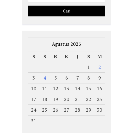
Agustus 2026
S
S
R
K
J
S
M
1
2
3
4
5
6
7
8
9
10
11
12
13
14
15
16
17
18
19
20
21
22
23
24
25
26
27
28
29
30
31