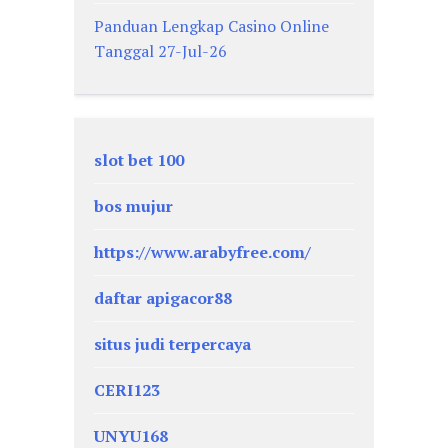
Panduan Lengkap Casino Online
Tanggal 27-Jul-26
slot bet 100
bos mujur
https://www.arabyfree.com/
daftar apigacor88
situs judi terpercaya
CERI123
UNYU168