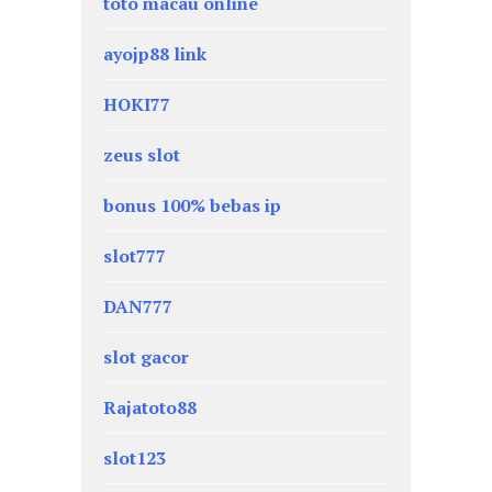
toto macau online
ayojp88 link
HOKI77
zeus slot
bonus 100% bebas ip
slot777
DAN777
slot gacor
Rajatoto88
slot123