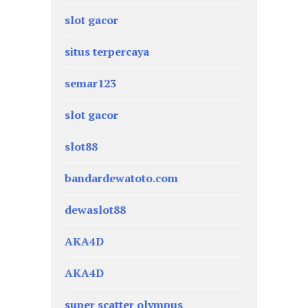
slot gacor
situs terpercaya
semar123
slot gacor
slot88
bandardewatoto.com
dewaslot88
AKA4D
AKA4D
super scatter olympus