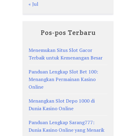
« Jul
Pos-pos Terbaru
Menemukan Situs Slot Gacor
Terbaik untuk Kemenangan Besar
Panduan Lengkap Slot Bet 100:
Menangkan Permainan Kasino
Online
Menangkan Slot Depo 1000 di
Dunia Kasino Online
Panduan Lengkap Sarang777:
Dunia Kasino Online yang Menarik