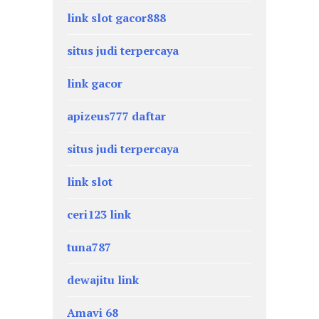
link slot gacor888
situs judi terpercaya
link gacor
apizeus777 daftar
situs judi terpercaya
link slot
ceri123 link
tuna787
dewajitu link
Amavi 68