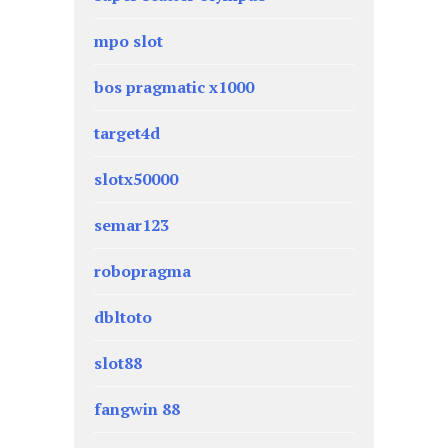
mpo slot
bos pragmatic x1000
target4d
slotx50000
semar123
robopragma
dbltoto
slot88
fangwin 88