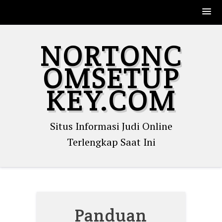
Skip
NORTONC
to
content
OMSETUP
KEY.COM
Situs Informasi Judi Online
Terlengkap Saat Ini
Panduan