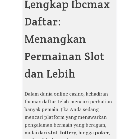
Lengkap Ibcmax
Daftar:
Menangkan
Permainan Slot
dan Lebih
Dalam dunia online casino, kehadiran
Ibcmax daftar telah mencuri perhatian
banyak pemain. Jika Anda sedang
mencari platform yang menawarkan
pengalaman bermain yang beragam,
mulai dari
slot
,
lottery
, hingga
poker
,