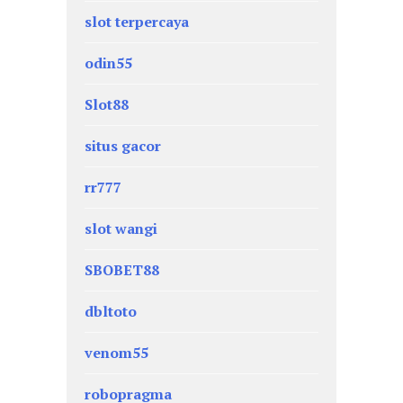
slot terpercaya
odin55
Slot88
situs gacor
rr777
slot wangi
SBOBET88
dbltoto
venom55
robopragma