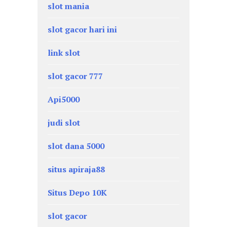
slot mania
slot gacor hari ini
link slot
slot gacor 777
Api5000
judi slot
slot dana 5000
situs apiraja88
Situs Depo 10K
slot gacor