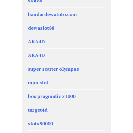
slot88
bandardewatoto.com
dewaslot88
AKA4D
AKA4D
super scatter olympus
mpo slot
bos pragmatic x1000
target4d
slotx50000