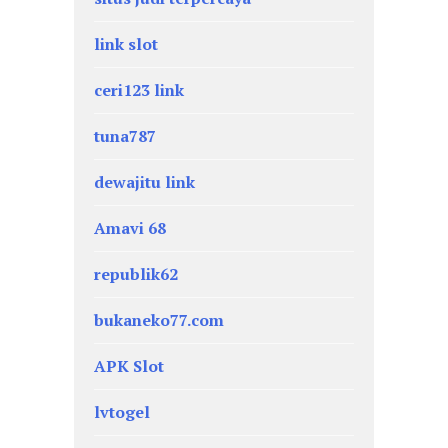
link slot
ceri123 link
tuna787
dewajitu link
Amavi 68
republik62
bukaneko77.com
APK Slot
lvtogel