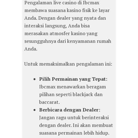
Pengalaman live casino di Ibcmax
membawa suasana kasino fisik ke layar
Anda. Dengan dealer yang nyata dan
interaksi langsung, Anda bisa
merasakan atmosfer kasino yang
sesungguhnya dari kenyamanan rumah
Anda.
Untuk memaksimalkan pengalaman ini:
Pilih Permainan yang Tepat:
Ibcmax menawarkan beragam
pilihan seperti blackjack dan
baccarat.
Berbicara dengan Dealer:
Jangan ragu untuk berinteraksi
dengan dealer. Ini akan membuat
suasana permainan lebih hidup.