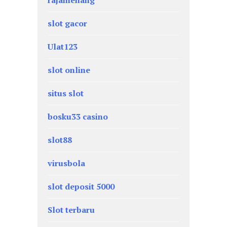
slot gacor
Ulat123
slot online
situs slot
bosku33 casino
slot88
virusbola
slot deposit 5000
Slot terbaru