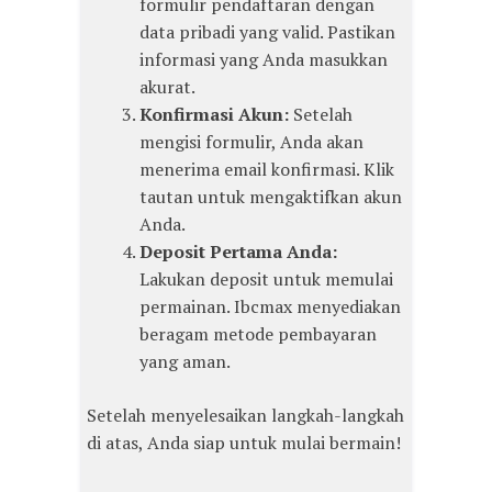
formulir pendaftaran dengan
data pribadi yang valid. Pastikan
informasi yang Anda masukkan
akurat.
Konfirmasi Akun:
Setelah
mengisi formulir, Anda akan
menerima email konfirmasi. Klik
tautan untuk mengaktifkan akun
Anda.
Deposit Pertama Anda:
Lakukan deposit untuk memulai
permainan. Ibcmax menyediakan
beragam metode pembayaran
yang aman.
Setelah menyelesaikan langkah-langkah
di atas, Anda siap untuk mulai bermain!