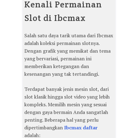
Kenali Permainan
Slot di Ibcmax
Salah satu daya tarik utama dari Ibcmax
adalah koleksi permainan slotnya.
Dengan grafik yang memikat dan tema
yang bervariasi, permainan ini
memberikan ketegangan dan
kesenangan yang tak tertandingi.
Terdapat banyak jenis mesin slot, dari
slot klasik hingga slot video yang lebih
kompleks. Memilih mesin yang sesuai
dengan gaya bermain Anda sangatlah
penting. Beberapa hal yang perlu
dipertimbangkan
Ibcmax daftar
adalah: