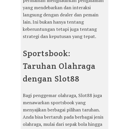
permainan menghadirkan pengalaman
yang mendebarkan dan interaksi
langsung dengan dealer dan pemain
lain. Ini bukan hanya tentang
keberuntungan tetapi juga tentang
strategi dan keputusan yang tepat.
Sportsbook:
Taruhan Olahraga
dengan Slot88
Bagi penggemar olahraga, Slot88 juga
menawarkan sportsbook yang
menyajikan berbagai pilihan taruhan.
Anda bisa bertaruh pada berbagai jenis
olahraga, mulai dari sepak bola hingga