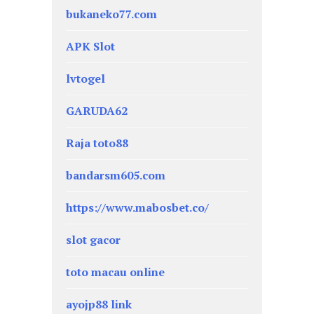
bukaneko77.com
APK Slot
lvtogel
GARUDA62
Raja toto88
bandarsm605.com
https://www.mabosbet.co/
slot gacor
toto macau online
ayojp88 link