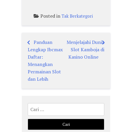
Posted in
Tak Berkategori
Panduan
Menjelajahi Dunia
Navigasi
Lengkap Ibcmax
Slot Kamboja di
pos
Daftar:
Kasino Online
Menangkan
Permainan Slot
dan Lebih
Cari
untuk: