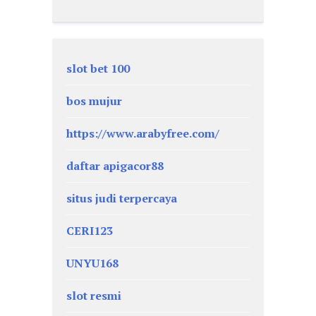
slot bet 100
bos mujur
https://www.arabyfree.com/
daftar apigacor88
situs judi terpercaya
CERI123
UNYU168
slot resmi