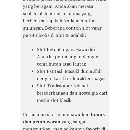
yang beragam, Anda akan merasa
seolah-olah berada di dunia yang
berbeda setiap kali Anda memutar
gulungan. Beberapa contoh slot yang
patut dicoba di Slot88 adalah:
Slot Petualangan: Bawa diri
Anda ke petualangan dengan
tema hutan atau lautan.
Slot Fantasi: Masuki dunia sihir
dengan karakter-karakter magis.
Slot Tradisional: Nikmati
kesederhanaan dan nostalgia dari
mesin slot klasik.
Permainan slot ini menawarkan
bonus
dan pembayaran
yang sangat
menggiurkan, menjadikannya favorit di