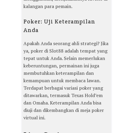
kalangan para pemain.
Poker: Uji Keterampilan
Anda
Apakah Anda seorang ahli strategi? Jika
ya, poker di Slot88 adalah tempat yang
tepat untuk Anda. Selain memerlukan
keberuntungan, permainan ini juga
membutuhkan keterampilan dan
kemampuan untuk membaca lawan.
Terdapat berbagai variasi poker yang
ditawarkan, termasuk Texas Hold’em
dan Omaha. Keterampilan Anda bisa
diuji dan dikembangkan di meja poker
virtual ini.