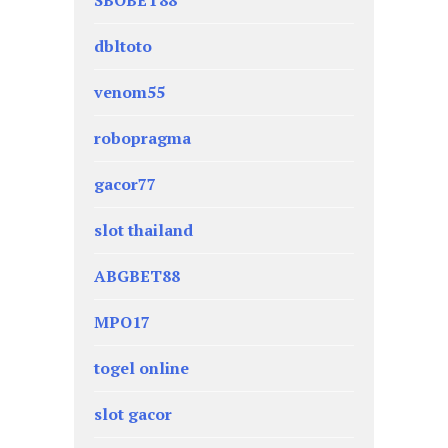
SBOBET88
dbltoto
venom55
robopragma
gacor77
slot thailand
ABGBET88
MPO17
togel online
slot gacor