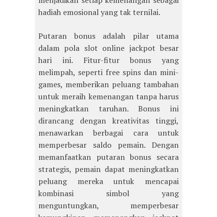
menjadikan setiap kemenangan sebagai
hadiah emosional yang tak ternilai.
Putaran bonus adalah pilar utama
dalam pola slot online jackpot besar
hari ini. Fitur-fitur bonus yang
melimpah, seperti free spins dan mini-
games, memberikan peluang tambahan
untuk meraih kemenangan tanpa harus
meningkatkan taruhan. Bonus ini
dirancang dengan kreativitas tinggi,
menawarkan berbagai cara untuk
memperbesar saldo pemain. Dengan
memanfaatkan putaran bonus secara
strategis, pemain dapat meningkatkan
peluang mereka untuk mencapai
kombinasi simbol yang
menguntungkan, memperbesar