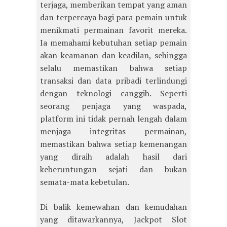
terjaga, memberikan tempat yang aman
dan terpercaya bagi para pemain untuk
menikmati permainan favorit mereka.
Ia memahami kebutuhan setiap pemain
akan keamanan dan keadilan, sehingga
selalu memastikan bahwa setiap
transaksi dan data pribadi terlindungi
dengan teknologi canggih. Seperti
seorang penjaga yang waspada,
platform ini tidak pernah lengah dalam
menjaga integritas permainan,
memastikan bahwa setiap kemenangan
yang diraih adalah hasil dari
keberuntungan sejati dan bukan
semata-mata kebetulan.
Di balik kemewahan dan kemudahan
yang ditawarkannya, Jackpot Slot