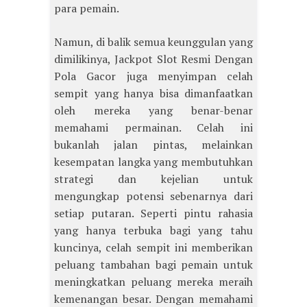
para pemain.
Namun, di balik semua keunggulan yang
dimilikinya, Jackpot Slot Resmi Dengan
Pola Gacor juga menyimpan celah
sempit yang hanya bisa dimanfaatkan
oleh mereka yang benar-benar
memahami permainan. Celah ini
bukanlah jalan pintas, melainkan
kesempatan langka yang membutuhkan
strategi dan kejelian untuk
mengungkap potensi sebenarnya dari
setiap putaran. Seperti pintu rahasia
yang hanya terbuka bagi yang tahu
kuncinya, celah sempit ini memberikan
peluang tambahan bagi pemain untuk
meningkatkan peluang mereka meraih
kemenangan besar. Dengan memahami