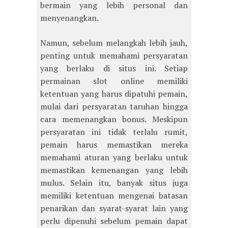
bermain yang lebih personal dan
menyenangkan.
Namun, sebelum melangkah lebih jauh,
penting untuk memahami persyaratan
yang berlaku di situs ini. Setiap
permainan slot online memiliki
ketentuan yang harus dipatuhi pemain,
mulai dari persyaratan taruhan hingga
cara memenangkan bonus. Meskipun
persyaratan ini tidak terlalu rumit,
pemain harus memastikan mereka
memahami aturan yang berlaku untuk
memastikan kemenangan yang lebih
mulus. Selain itu, banyak situs juga
memiliki ketentuan mengenai batasan
penarikan dan syarat-syarat lain yang
perlu dipenuhi sebelum pemain dapat