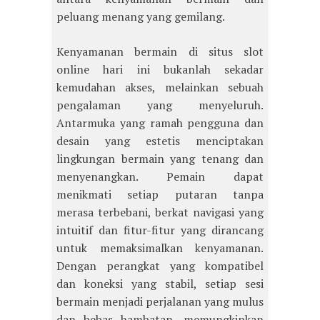
peluang menang yang gemilang.
Kenyamanan bermain di situs slot
online hari ini bukanlah sekadar
kemudahan akses, melainkan sebuah
pengalaman yang menyeluruh.
Antarmuka yang ramah pengguna dan
desain yang estetis menciptakan
lingkungan bermain yang tenang dan
menyenangkan. Pemain dapat
menikmati setiap putaran tanpa
merasa terbebani, berkat navigasi yang
intuitif dan fitur-fitur yang dirancang
untuk memaksimalkan kenyamanan.
Dengan perangkat yang kompatibel
dan koneksi yang stabil, setiap sesi
bermain menjadi perjalanan yang mulus
dan bebas hambatan, memungkinkan