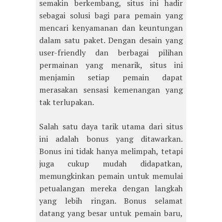
semakin berkembang, situs ini hadir
sebagai solusi bagi para pemain yang
mencari kenyamanan dan keuntungan
dalam satu paket. Dengan desain yang
user-friendly dan berbagai pilihan
permainan yang menarik, situs ini
menjamin setiap pemain dapat
merasakan sensasi kemenangan yang
tak terlupakan.
Salah satu daya tarik utama dari situs
ini adalah bonus yang ditawarkan.
Bonus ini tidak hanya melimpah, tetapi
juga cukup mudah didapatkan,
memungkinkan pemain untuk memulai
petualangan mereka dengan langkah
yang lebih ringan. Bonus selamat
datang yang besar untuk pemain baru,