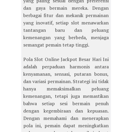
yang paling sesuai dengan preferensi
dan gaya bermain mereka. Dengan
berbagai fitur dan mekanik permainan
yang inovatif, setiap slot menawarkan
tantangan baru dan peluang
kemenangan yang berbeda, menjaga
semangat pemain tetap tinggi.
Pola Slot Online Jackpot Besar Hari Ini
adalah perpaduan harmonis antara
kenyamanan, sensasi, putaran bonus,
dan variasi permainan. Strategi ini tidak
hanya memaksimalkan peluang
kemenangan, tetapi juga memastikan
bahwa setiap sesi bermain penuh
dengan kegembiraan dan kepuasan.
Dengan memahami dan menerapkan
pola ini, pemain dapat meningkatkan